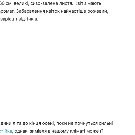
0 см, великі, сизо-зелене листя. Квіти мають
аромат. Забарвлення квіток найчастіше рожевий,
варіації відтінків.
дини літа до кінця осені, поки не почнуться сильні
тійка
, однак, зимівля в нашому кліматі може її