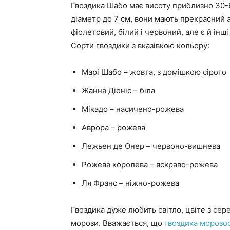
Гвоздика Шабо має висоту приблизно 30-6
діаметр до 7 см, вони мають прекрасний 
фіолетовий, білий і червоний, але є й інші 
Сорти гвоздики з вказівкою кольору:
Марі Шабо – жовта, з домішкою сірого
Жанна Діоніс – біла
Мікадо – насичено-рожева
Аврора – рожева
Лежьен де Онер – червоно-вишнева
Рожева королева – яскраво-рожева
Ля Франс – ніжно-рожева
Гвоздика дуже любить світло, цвіте з сере
морози. Вважається, що
гвоздика морозос