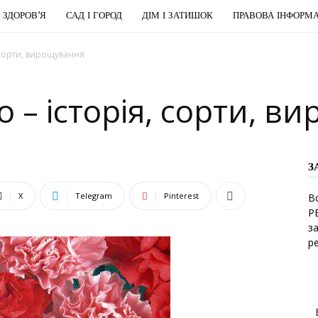
І ЗДОРОВ’Я
САД І ГОРОД
ДІМ І ЗАТИШОК
ПРАВОВА ІНФОРМА
 сорти, вирощування
 – історія, сорти, в
З
X
Telegram
Pinterest
В
Р
з
р