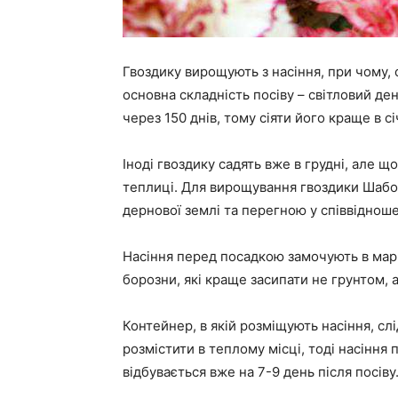
Гвоздику вирощують з насіння, при чому, с
основна складність посіву – світловий де
через 150 днів, тому сіяти його краще в с
Іноді гвоздику садять вже в грудні, але щ
теплиці. Для вирощування гвоздики Шабо 
дернової землі та перегною у співвідношен
Насіння перед посадкою замочують в марга
борозни, які краще засипати не грунтом, 
Контейнер, в якій розміщують насіння, сл
розмістити в теплому місці, тоді насінн
відбувається вже на 7-9 день після посіву