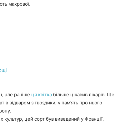
ють махрової.
ощі
ї, але раніше
ця квітка
більше цікавив лікарів. Ще
тів відваром з гвоздики, у пам’ять про нього
ропу.
 культур, цей сорт був виведений у Франції,