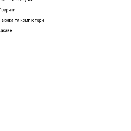
Тварини
Техніка та комп'ютери
Цікаве