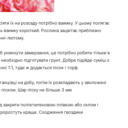
іяти їх на розсаду потрібно взимку. У цьому полягає
нь взимку короткий. Рослина зацвітає приблизно
ічні-лютому.
об уникнути замерзання, це потрібно робити тільки в
необхідно підготувати грунт. Добре підійде суміш з
ні 1:1, туди ж додається пісок і торф.
нцівці на добу, потім їх розкладають у зволожені
а піском. Шар піску не більше 3 мм
ід закрити поліетиленовою плівкою або склом і
я проростуть краще. Сходження гвоздики
.