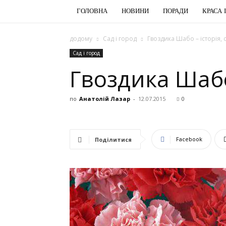
ГОЛОВНА
НОВИНИ
ПОРАДИ
КРАСА 
додому
Сад і город
Гвоздика Шабо – історія,
Сад і город
Гвоздика Шабо
по
Анатолій Лазар
-
12.07.2015
0
Facebook
Поділитися