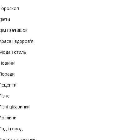
Гороскоп
Дієти
Дім і затишок
Краса і здоров'я
Мода і стиль
Новини
Поради
Рецепти
Різне
Різні цікавинки
Рослини
Сад і город
Сім'я та стосунки