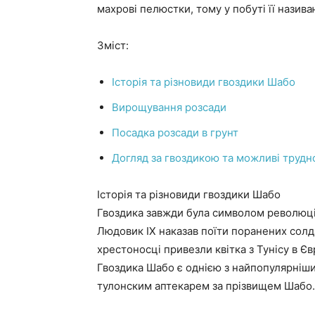
махрові пелюстки, тому у побуті її назива
Зміст:
Історія та різновиди гвоздики Шабо
Вирощування розсади
Посадка розсади в грунт
Догляд за гвоздикою та можливі трудн
Історія та різновиди гвоздики Шабо
Гвоздика завжди була символом революці
Людовик IX наказав поїти поранених солда
хрестоносці привезли квітка з Тунісу в Єв
Гвоздика Шабо є однією з найпопулярніших
тулонским аптекарем за прізвищем Шабо.