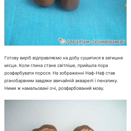
Готову виріб відправляємо на добу сушитися в затишне
місце. Коли глина стане світліше, прийшла пора
розфарбувати порося. На зображенні Наф-Наф став
різнобарвним завдяки звичайній акварелі і пензлику.
Ними ж намальовані очі, розфарбований мову.