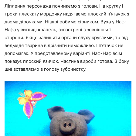
Ліплення персонажа починаємо з голови. На круглу і
трохи плескату мордочку надягаємо плоский п’ятачок з
двома дірочками. Ніздрі робимо сірником. Вуха у Наф-
Нафа у вигляді крапель, загострені з зовнішньої
сторони. Якщо залишити органи слуху круглими, то від
ведмедя тварина відрізнити неможливо. І п’ятачок не
допомагає. У представленому варіанті Наф-Наф всім
показує плоский язичок. Частина вироби готова. З боку
шиї вставляємо в голову зубочистку.