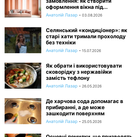
замовлення: як створити
оформлення вікна під...
Анатолій Лазар
-
03.08.2026
Селянський «кондиціонер»: як
старі хати тримали прохолоду
без техніки
Анатолій Лазар
-
15.07.2026
Як обрати і використовувати
сковорідку з нержавійки
замість тефлону
Анатолій Лазар
-
26.05.2026
Де харчова сода допомагає в
прибиранні, а де може
зашкодити поверхням
Анатолій Лазар
-
25.05.2026
Основні помилки, що призводять