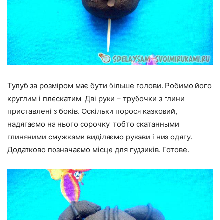
Тулуб за розміром має бути більше голови. Робимо його
круглим і плескатим. Дві руки – трубочки з глини
приставлені з боків. Оскільки порося казковий,
надягаємо на нього сорочку, тобто скатанными
глиняними смужками виділяємо рукави і низ одягу.
Додатково позначаємо місце для гудзиків. Готове.