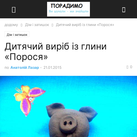
додому
Дім і затишок
Дитячий виріб із глини «Порося»
Дім і затишок
Дитячий виріб із глини
«Порося»
0
по
Анатолій Лазар
-
21.01.2015