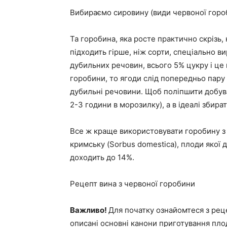
Вибираємо сировину (види червоної горо
Та горобина, яка росте практично скрізь, 
підходить гірше, ніж сорти, спеціально в
дубильних речовин, всього 5% цукру і це
горобини, то ягоди слід попередньо пару
дубильні речовини. Щоб поліпшити добува
2-3 години в морозилку), а в ідеалі збира
Все ж краще використовувати горобину 
кримську (Sorbus domestica), плоди якої д
доходить до 14%.
Рецепт вина з червоної горобини
Важливо!
Для початку ознайомтеся з ре
описані основні канони приготування пло