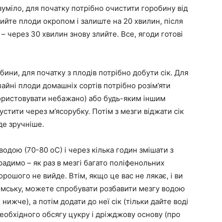
зуміло, для початку потрібно очистити горобину від
алийте плоди окропом і залиште на 20 хвилин, після
– через 30 хвилин знову злийте. Все, ягоди готові
ини, для початку з плодів потрібно добути сік. Для
айні плоди домашніх сортів потрібно розім’яти
ористовувати небажано) або будь-яким іншим
тити через м’ясорубку. Потім з мезги віджати сік
де зручніше.
одою (70-80 оС) і через кілька годин змішати з
адимо – як раз в мезгі багато поліфенольних
орошого не вийде. Втім, якщо це вас не лякає, і ви
имську, можете спробувати розбавити мезгу водою
 нижче), а потім додати до неї сік (тільки дайте воді
необхідного обсягу цукру і дріжджову основу (про