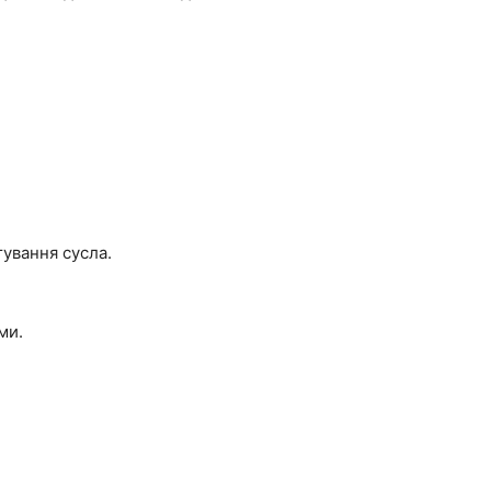
тування сусла.
ми.