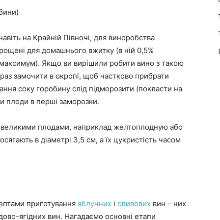
бини)
навіть на Крайній Півночі, для виноробства
ирощені для домашнього вжитку (в ній 0,5%
 максимум). Якщо ви вирішили робити вино з такою
 раз замочити в окропі, щоб частково прибрати
ння соку горобину слід підморозити (покласти на
ти плоди в перші заморозки.
з великими плодами, наприклад желтоплодную або
осягають в діаметрі 3,5 см, а їх цукристість часом
цептами приготування
яблучних
і
сливових
вин – них
дово-ягідних вин. Нагадаємо основні етапи