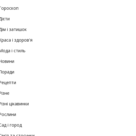
Гороскоп
Дієти
Дім і затишок
Краса і здоров'я
Мода і стиль
Новини
Поради
Рецепти
Різне
Різні цікавинки
Рослини
Сад і город
Сім'я та стосунки