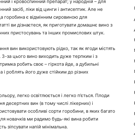
нний і кровоспинний препарат; у народній – для
ний засіб, ліки від цинги і антисептик. Але не
а горобина є відмінним сировиною для
татті ви дізнаєтеся, як приготувати домашнє вино з
чних пристосувань та інших промислових штук.
ння вин використовують рідко, так як ягоди містять
. З-за цього вино виходить дуже терпким і з
тримка робить своє – гіркота йде, а дубильні
 і роблять його дуже стійким до різних
ьору, легко освітлюється і легко п’ється. Плоди
я десертних вин (в тому числі лікерних) і
ристовувати особливі сорти горобини, в яких багато
для новачків ми радимо будь-які вина робити
ть зіпсувати напій мінімальна.