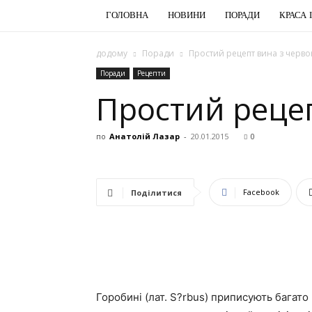
ГОЛОВНА
НОВИНИ
ПОРАДИ
КРАСА 
додому
Поради
Простий рецепт вина з черв
Поради
Рецепти
Простий рецеп
по
Анатолій Лазар
-
20.01.2015
0
Facebook
Поділитися
Горобині (лат. S?rbus) приписують багато