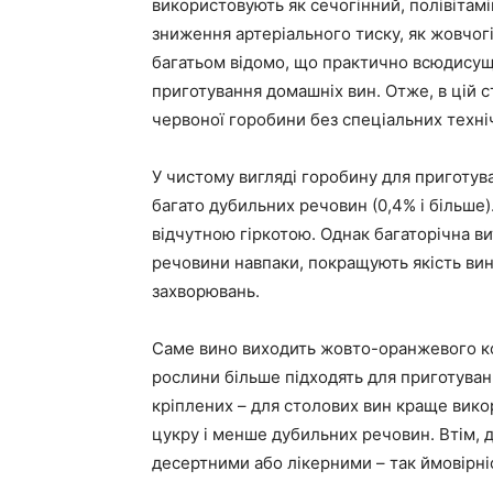
використовують як сечогінний, полівітамі
зниження артеріального тиску, як жовчогін
багатьом відомо, що практично всюдисущ
приготування домашніх вин. Отже, в цій с
червоної горобини без спеціальних техні
У чистому вигляді горобину для приготува
багато дубильних речовин (0,4% і більше)
відчутною гіркотою. Однак багаторічна ви
речовини навпаки, покращують якість вина
захворювань.
Саме вино виходить жовто-оранжевого кол
рослини більше підходять для приготуванн
кріплених – для столових вин краще вико
цукру і менше дубильних речовин. Втім, 
десертними або лікерними – так ймовірніс