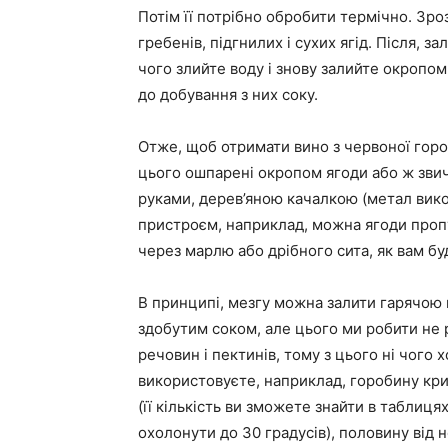
Потім її потрібно обробити термічно. Зро
гребенів, підгнилих і сухих ягід. Після, з
чого злийте воду і знову залийте окропом 
до добування з них соку.
Отже, щоб отримати вино з червоної гороб
цього ошпарені окропом ягоди або ж звич
руками, дерев’яною качалкою (метал вик
пристроєм, наприклад, можна ягоди пропус
через марлю або дрібного сита, як вам бу
В принципі, мезгу можна залити гарячою в
здобутим соком, але цього ми робити не р
речовин і пектинів, тому з цього ні чого х
використовуєте, наприклад, горобину кр
(її кількість ви зможете знайти в таблицях
охолонути до 30 градусів), половину від 