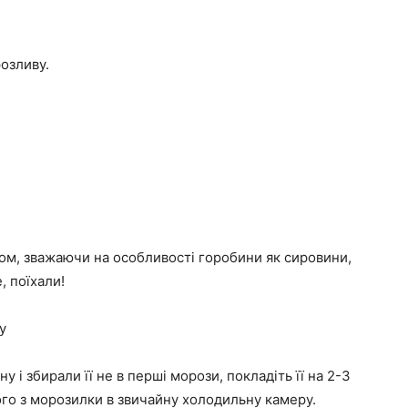
розливу.
ном, зважаючи на особливості горобини як сировини,
, поїхали!
у
і збирали її не в перші морози, покладіть її на 2-3
ого з морозилки в звичайну холодильну камеру.