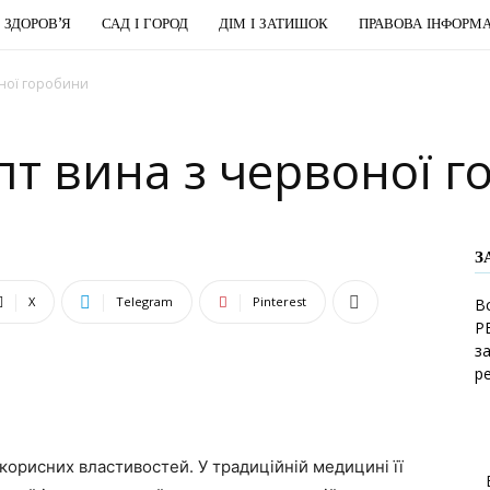
І ЗДОРОВ’Я
САД І ГОРОД
ДІМ І ЗАТИШОК
ПРАВОВА ІНФОРМА
оної горобини
т вина з червоної 
З
X
Telegram
Pinterest
В
Р
з
р
 корисних властивостей. У традиційній медицині її