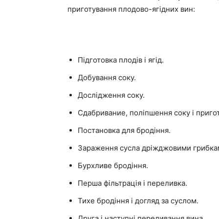
приготування плодово-ягідних вин:
Підготовка плодів і ягід.
Добування соку.
Дослідження соку.
Сдабривание, поліпшення соку і приго
Постановка для бродіння.
Зараження сусла дріжджовими грибка
Бурхливе бродіння.
Перша фільтрація і переливка.
Тихе бродіння і догляд за суслом.
Друга і наступні переливання вина.