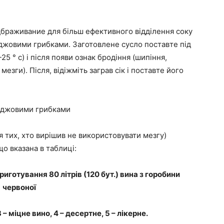
браживание для більш ефективного відділення соку
жджовими грибками. Заготовлене сусло поставте під
25 ° с) і після появи ознак бродіння (шипіння,
езги). Після, відіжміть заграв сік і поставте його
іжджовими грибками
я тих, хто вирішив не використовувати мезгу)
що вказана в таблиці:
приготування 80 літрів
(120 бут.) вина з горобини
червоної
3 – міцне вино, 4 – десертне, 5 – лікерне.