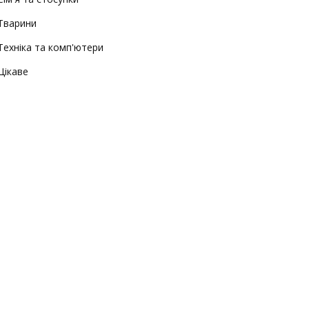
Тварини
Техніка та комп'ютери
Цікаве