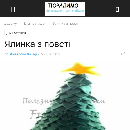
додому
Дім і затишок
Ялинка з повсті
Дім і затишок
Ялинка з повсті
0
по
Анатолій Лазар
-
23.06.2015