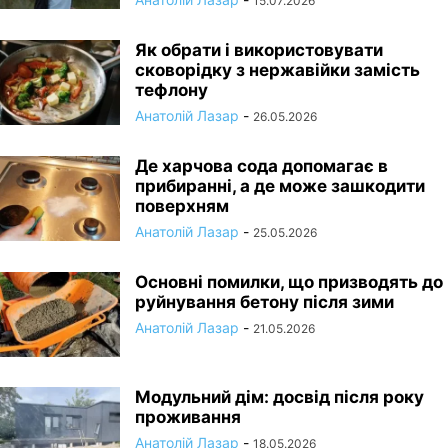
15.07.2026
Як обрати і використовувати
сковорідку з нержавійки замість
тефлону
Анатолій Лазар
-
26.05.2026
Де харчова сода допомагає в
прибиранні, а де може зашкодити
поверхням
Анатолій Лазар
-
25.05.2026
Основні помилки, що призводять до
руйнування бетону після зими
Анатолій Лазар
-
21.05.2026
Модульний дім: досвід після року
проживання
Анатолій Лазар
-
18.05.2026