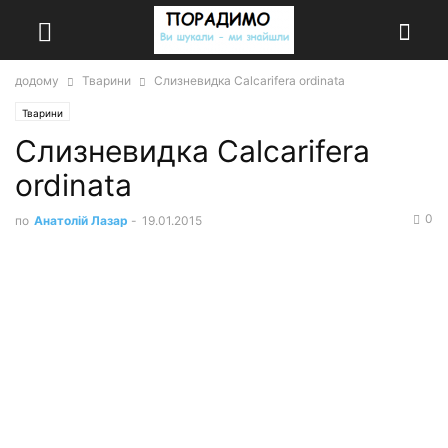
додому
Тварини
Слизневидка Calcarifera ordinata
Тварини
Слизневидка Calcarifera
ordinata
0
по
Анатолій Лазар
-
19.01.2015