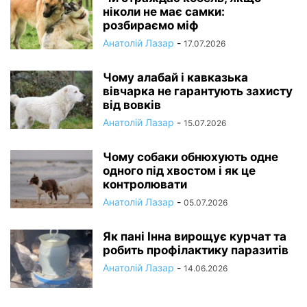
ніколи не має самки:
розбираємо міф
Анатолій Лазар
-
17.07.2026
Чому алабай і кавказька
вівчарка не гарантують захисту
від вовків
Анатолій Лазар
-
15.07.2026
Чому собаки обнюхують одне
одного під хвостом і як це
контролювати
Анатолій Лазар
-
05.07.2026
Як пані Інна вирощує курчат та
робить профілактику паразитів
Анатолій Лазар
-
14.06.2026