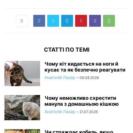
СТАТТІ ПО ТЕМІ
Чому кіт кидається на ноги й
кусає та як безпечно реагувати
Анатолій Лазар
-
06.08.2026
Чому неможливо схрестити
манула з домашньою кішкою
Анатолій Лазар
-
21.07.2026
Чи страждає кобель, якщо