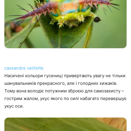
cassandre veillette
Насичені кольори гусениці привертають увагу не тільки
шанувальників прекрасного, але і голодних хижаків.
Тому вона володіє потужним зброєю для самозахисту –
гострим жалом, укус якого по силі набагато перевершує
укус оси.