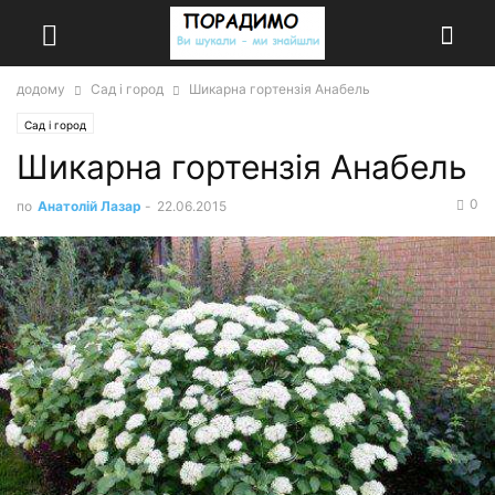
додому
Сад і город
Шикарна гортензія Анабель
Сад і город
Шикарна гортензія Анабель
0
по
Анатолій Лазар
-
22.06.2015