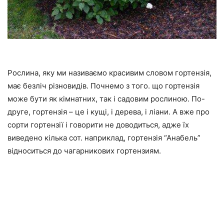
Рослина, яку ми називаємо красивим словом гортензія,
має безліч різновидів. Почнемо з того. що гортензія
може бути як кімнатних, так і садовим рослиною. По-
друге, гортензія – це і кущі, і дерева, і ліани. А вже про
сорти гортензії і говорити не доводиться, адже їх
виведено кілька сот. наприклад, гортензія “Анабель”
відноситься до чагарникових гортензиям.