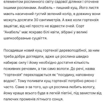
елементом рослинного світу садової ділянки і оточене
іншими рослинами. Анабель – пишний кущ. Його листя
мають насичений густий зелений колір, в довжину вони
можуть досягати 30 сантиметрів. А вже коли гортензія
зацвітає, від неї просто не відвести очей. Сорт
“Анабель” має яскраво білі квіти, зібрані у великі
шапкообразные суцвіття.
Посадивши новий кущ гортензії деревоподібної, за ним
треба добре доглядати, адже це рослина швидко
набирає силу і йому необхідно достатня кількість
поживних речовин, а так само вологи. До речі, назва
“гортензія” перекладається як “посудину, наповнену
водою”. Тому поливати кущ гортензії потрібно рясно і
часто. Саме з-за того, що ця рослина любить вологу,
йому краще всього буде в легкій півтіні, під захистом від
палючих променів літнього сонця.