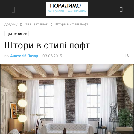
додому
Дім і затишок
Штори в стилі лофт
Дім і затишок
Штори в стилі лофт
0
по
Анатолій Лазар
-
03.06.2015