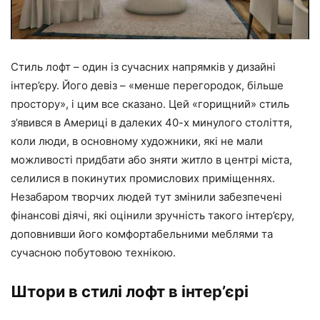
Стиль лофт – один із сучасних напрямків у дизайні
інтер’єру. Його девіз – «менше перегородок, більше
простору», і цим все сказано. Цей «горищний» стиль
з’явився в Америці в далеких 40-х минулого століття,
коли люди, в основному художники, які не мали
можливості придбати або зняти житло в центрі міста,
селилися в покинутих промислових приміщеннях.
Незабаром творчих людей тут змінили забезпечені
фінансові діячі, які оцінили зручність такого інтер’єру,
доповнивши його комфортабельними меблями та
сучасною побутовою технікою.
Штори в стилі лофт в інтер’єрі