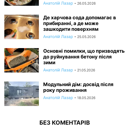
Анатолій Лазар
-
26.05.2026
Де харчова сода допомагає в
прибиранні, а де може
зашкодити поверхням
Анатолій Лазар
-
25.05.2026
Основні помилки, що призводять
до руйнування бетону після
зими
Анатолій Лазар
-
21.05.2026
Модульний дім: досвід після
року проживання
Анатолій Лазар
-
18.05.2026
БЕЗ КОМЕНТАРІВ