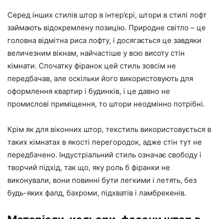
Серед інших стилів штор в інтер’єрі, штори в стилі лофт
займають відокремлену позицію. Природне світло – це
головна відмітна риса лофту, і досягається це завдяки
величезним вікнам, найчастіше у всю висоту стін
кімнати. Спочатку фіранок цей стиль зовсім не
передбачав, але оскільки його використовують для
оформлення квартир і будинків, і це давно не
промислові приміщення, то штори неодмінно потрібні.
Крім як для віконних штор, текстиль використовується в
таких кімнатах в якості перегородок, адже стін тут не
передбачено. Індустріальний стиль означає свободу і
творчий підхід, так що, яку роль б фіранки не
виконували, вони повинні бути легкими і летять, без
будь-яких фалд, бахроми, підхватів і ламбрекенів.