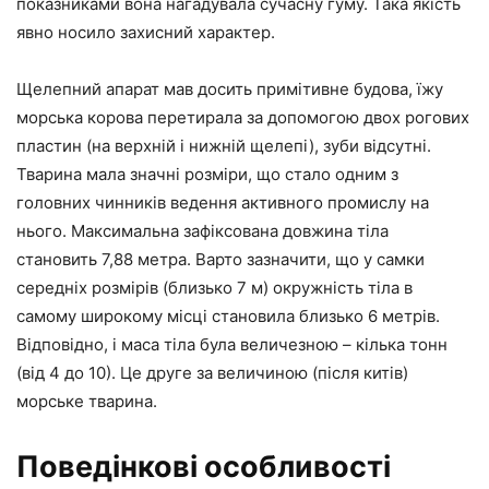
показниками вона нагадувала сучасну гуму. Така якість
явно носило захисний характер.
Щелепний апарат мав досить примітивне будова, їжу
морська корова перетирала за допомогою двох рогових
пластин (на верхній і нижній щелепі), зуби відсутні.
Тварина мала значні розміри, що стало одним з
головних чинників ведення активного промислу на
нього. Максимальна зафіксована довжина тіла
становить 7,88 метра. Варто зазначити, що у самки
середніх розмірів (близько 7 м) окружність тіла в
самому широкому місці становила близько 6 метрів.
Відповідно, і маса тіла була величезною – кілька тонн
(від 4 до 10). Це друге за величиною (після китів)
морське тварина.
Поведінкові особливості