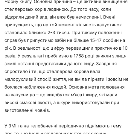
Чорну книгу. Основна причина – це активне винищення
стеллеровых корів людиною. До того часу, коли
відкрили даний вид, він вже був нечисленні. Вчені
припускають, що на той момент кількість капустянок
становило близько 2-3 тисяч. При такому положенні
справ був припустимо забій не більше 15-17 особин на
рік. В реальності цю цифру перевищили практично в 10
разів. У результаті приблизно в 1768 році зникли з лиця
землі останні представники даного виду. Завдання
спростило і те, що стеллерова корова вела
малорухливий спосіб життя, не вміла пірнати і зовсім не
боялася наближення людей. Основна мета полювання
на капусницю – це видобуток м’яса і жиру, які мали
високі смакові якості, а шкури використовували при
виготовленні човнів.
У ЗМІ та на телебаченні періодично піднімають тему
про те, що іноді у віддалених куточках океану