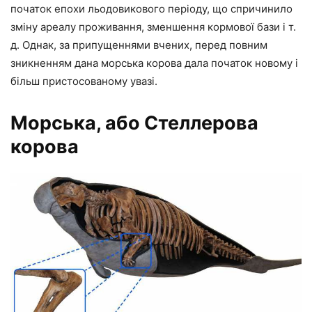
початок епохи льодовикового періоду, що спричинило
зміну ареалу проживання, зменшення кормової бази і т.
д. Однак, за припущеннями вчених, перед повним
зникненням дана морська корова дала початок новому і
більш пристосованому увазі.
Морська, або Стеллерова
корова