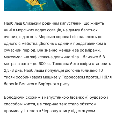
Найбільш близьким родичем капустянки, що живуть
нині в морських водах ссавців, на думку багатьох
вчених, є дюгонь. Морська корова і він належать до
одного сімейства. Дюгонь є єдиним представником в
сучасний період. Він значно менший за розмірами,
максимальна зафіксована довжина тіла – близько 5,8
метра, а вага – до 600 кг. Товщина його шкіри становить
2,5-3 див. Найбільша популяція дюгонів (близько 10
тисяч особин) зараз мешкає у Торресовом протоці і біля
берегів Великого Бар’єрного рифу.
Володіючи схожим з капустянкою (вовчком) будовою і
способом життя, це тварина теж стало об’єктом
промислу. І тепер в Червону книгу під статусом