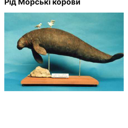
Рід Морські корови