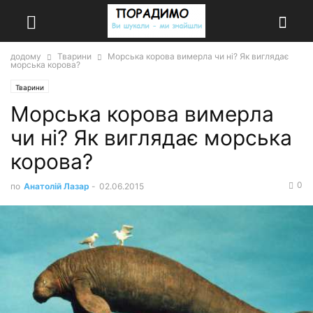
додому
Тварини
Морська корова вимерла чи ні? Як виглядає
морська корова?
Тварини
Морська корова вимерла
чи ні? Як виглядає морська
корова?
0
по
Анатолій Лазар
-
02.06.2015