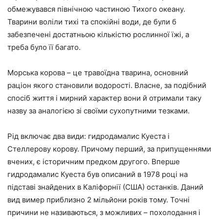
обмежувався північною частиною Тихого океану.
Тварини воліли тихі та спокійні води, де були б
забезпечені достатньою кількістю рослинної їжі, а
треба було її багато.
Морська корова – це травоїдна тварина, основний
раціон якого становили водорості. Власне, за подібний
спосіб життя і мирний характер вони й отримали таку
назву за аналогією зі своїми сухопутними тезками.
Рід включає два види: гидродамалис Куеста і
Стеллерову корову. Причому перший, за припущеннями
вчених, є історичним предком другого. Вперше
гидродамалис Куеста був описаний в 1978 році на
підставі знайдених в Каліфорнії (США) останків. Даний
вид вимер приблизно 2 мільйони років тому. Точні
причини не називаються, з можливих – похолодання і