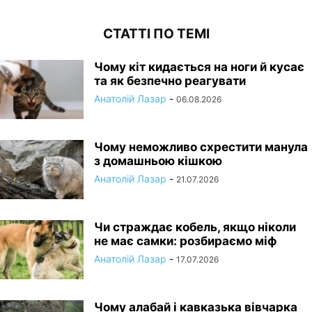
СТАТТІ ПО ТЕМІ
Чому кіт кидається на ноги й кусає
та як безпечно реагувати
Анатолій Лазар
-
06.08.2026
Чому неможливо схрестити манула
з домашньою кішкою
Анатолій Лазар
-
21.07.2026
Чи страждає кобель, якщо ніколи
не має самки: розбираємо міф
Анатолій Лазар
-
17.07.2026
Чому алабай і кавказька вівчарка