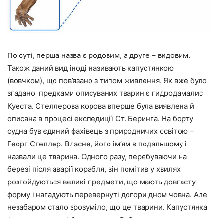
По суті, перша назва є родовим, а друге – видовим.
Також даний вид іноді називають капустянкою
(вовчком), що пов’язано з типом живлення. Як вже було
згадано, предками описуваних тварин є гидродамалис
Куеста. Стеллерова корова вперше була виявлена й
описана в процесі експедиції Ст. Беринга. На борту
судна був єдиний фахівець з природничих освітою –
Георг Стеллер. Власне, його ім’ям в подальшому і
назвали це тварина. Одного разу, перебуваючи на
березі після аварії корабля, він помітив у хвилях
розгойдуються великі предмети, що мають довгасту
форму і нагадують перевернуті догори дном човна. Але
незабаром стало зрозуміло, що це тварини. Капустянка