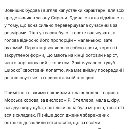
Зовнішнє будова і вигляд капустянки характерні для всіх
представників загону Сирени. Єдина істотна відмінність
у тому, що вона сильно перевершувала сучасників за
розмірами. Тіло у тварин було і товсте валькувате, а
голова відносно його пропорцій – маленькою, зате
рухомий. Пара кінцівок являла собою ласти, короткі і
закругленої форми, що мають на кінці роговий наріст,
часто порівнюваний з копитом. Закінчувалося тулуб
широкої хвостовий лопаттю, яка має виїмку посередині і
розташовується в горизонтальній площині.
Примітно те, якими покривами тіла володіло тварина.
Морська корова, за висловом Р. Стеллера, мала шкіру,
нагадує кору дуба, настільки вона була міцною, товстої і
вся в складках. Пізніше дослідження збережених
останків дозволили встановити, що за своїми