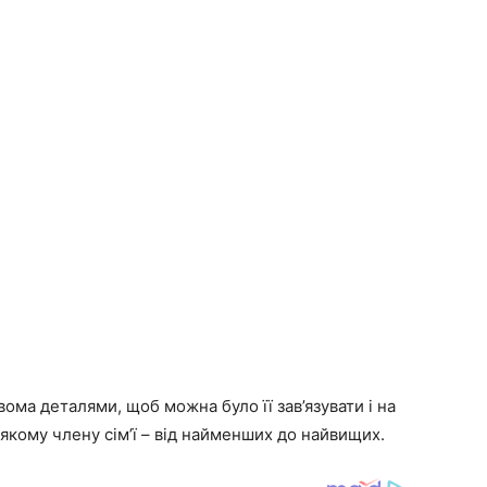
ома деталями, щоб можна було її зав’язувати і на
-якому члену сім’ї – від найменших до найвищих.