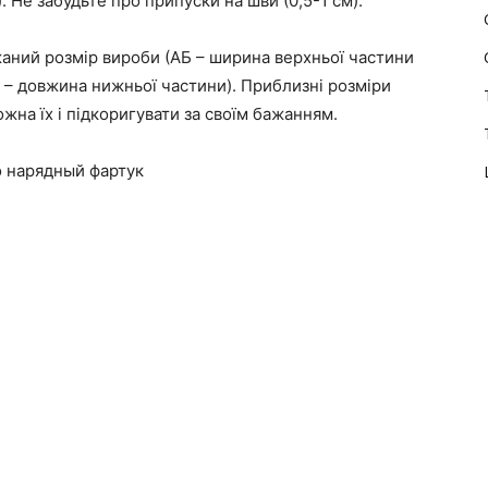
 Не забудьте про припуски на шви (0,5-1 см).
жаний розмір вироби (АБ – ширина верхньої частини
Г – довжина нижньої частини). Приблизні розміри
жна їх і підкоригувати за своїм бажанням.