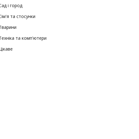
Сад і город
Сім'я та стосунки
Тварини
Техніка та комп'ютери
Цікаве