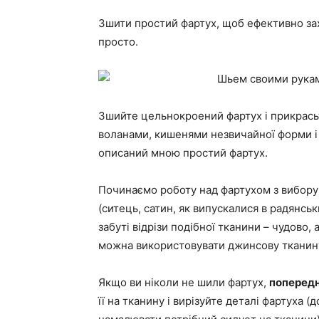
Зшити простий фартух, щоб ефективно зах
просто.
Зшийте цельнокроений фартух і прикрасьт
воланами, кишенями незвичайної форми і т
описаний мною простий фартух.
Починаємо роботу над фартухом з вибору
(ситець, сатин, як випускалися в радянськ
забуті відрізи подібної тканини – чудово,
можна використовувати джинсову тканину
Якщо ви ніколи не шили фартух,
попередн
її на тканину і вирізуйте деталі фартуха