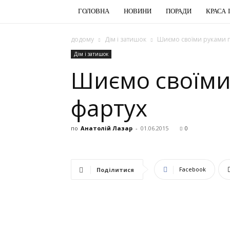
ГОЛОВНА
НОВИНИ
ПОРАДИ
КРАСА 
додому
Дім і затишок
Шиємо своїми руками п
Дім і затишок
Шиємо своїми
фартух
по
Анатолій Лазар
-
01.06.2015
0
Facebook
Поділитися