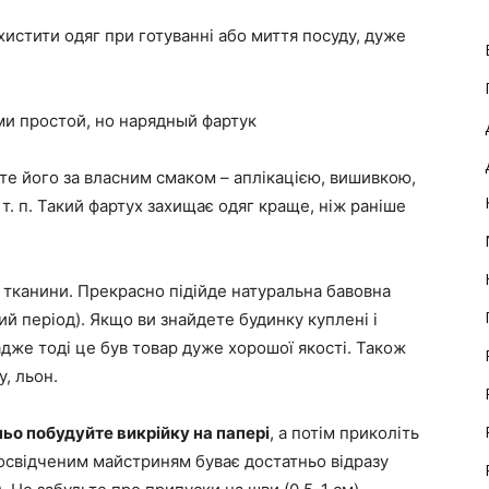
истити одяг при готуванні або миття посуду, дуже
е його за власним смаком – аплікацією, вишивкою,
. п. Такий фартух захищає одяг краще, ніж раніше
 тканини. Прекрасно підійде натуральна бавовна
ий період). Якщо ви знайдете будинку куплені і
 адже тоді це був товар дуже хорошої якості. Також
, льон.
ьо побудуйте викрійку на папері
, а потім приколіть
 (досвідченим майстриням буває достатньо відразу