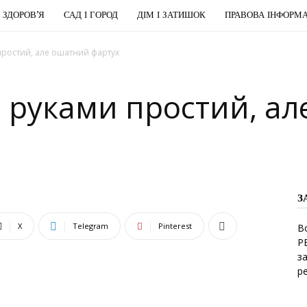
І ЗДОРОВ’Я
САД І ГОРОД
ДІМ І ЗАТИШОК
ПРАВОВА ІНФОРМА
ростий, але ошатний фартух
 руками простий, а
З
X
Telegram
Pinterest
В
Р
з
р