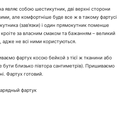
на являє собою шестикутник, дві верхні сторони
ямими, але комфортніше буде все ж в такому фартусі
окутника (зав’язки) і один прямокутник поменше
 кроіте за власним смаком та бажанням – великий
, адже не всі ними користуються.
ваємо фартух косою бейкой з тієї ж тканини або
е бути близько півтора сантиметрів). Пришиваємо
ні. Фартух готовий.