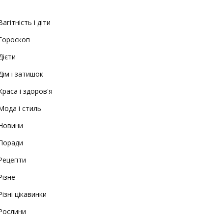
Вагітність і діти
Гороскоп
Дієти
Дім і затишок
Краса і здоров'я
Мода і стиль
Новини
Поради
Рецепти
Різне
Різні цікавинки
Рослини