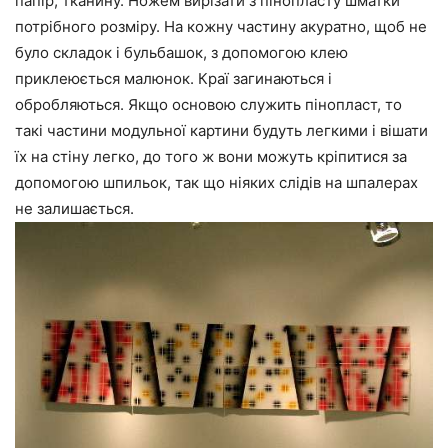
папір, тканину. Ножем вирізати з пінопласту шматки
потрібного розміру. На кожну частину акуратно, щоб не
було складок і бульбашок, з допомогою клею
приклеюється малюнок. Краї загинаються і
обробляються. Якщо основою служить пінопласт, то
такі частини модульної картини будуть легкими і вішати
їх на стіну легко, до того ж вони можуть кріпитися за
допомогою шпильок, так що ніяких слідів на шпалерах
не залишається.