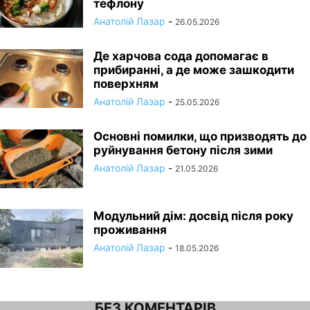
тефлону
Анатолій Лазар
-
26.05.2026
Де харчова сода допомагає в
прибиранні, а де може зашкодити
поверхням
Анатолій Лазар
-
25.05.2026
Основні помилки, що призводять до
руйнування бетону після зими
Анатолій Лазар
-
21.05.2026
Модульний дім: досвід після року
проживання
Анатолій Лазар
-
18.05.2026
БЕЗ КОМЕНТАРІВ