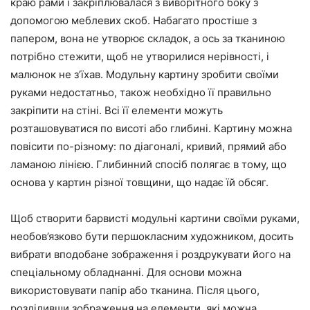
краю рами і закріплювалася з виворітного боку з
допомогою меблевих скоб. Набагато простіше з
папером, вона не утворює складок, а ось за тканиною
потрібно стежити, щоб не утворилися нерівності, і
малюнок не з’їхав. Модульну картину зробити своїми
руками недостатньо, також необхідно її правильно
закріпити на стіні. Всі її елементи можуть
розташовуватися по висоті або глибині. Картину можна
повісити по-різному: по діагоналі, кривий, прямий або
ламаною лінією. Глибинний спосіб полягає в тому, що
основа у картин різної товщини, що надає їй обсяг.
Щоб створити барвисті модульні картини своїми руками,
необов’язково бути першокласним художником, досить
вибрати вподобане зображення і роздрукувати його на
спеціальному обладнанні. Для основи можна
використовувати папір або тканина. Після цього,
розділивши зображення на елементи, які можна