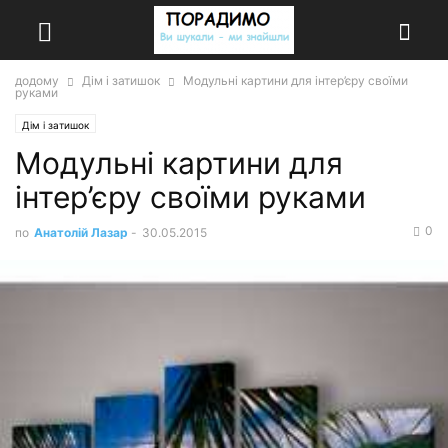
додому
Дім і затишок
Модульні картини для інтер’єру своїми
руками
Дім і затишок
Модульні картини для
інтер’єру своїми руками
0
по
Анатолій Лазар
-
30.05.2015