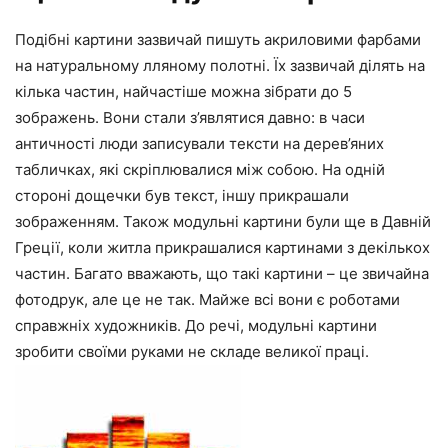
Подібні картини зазвичай пишуть акриловими фарбами
на натуральному лляному полотні. Їх зазвичай ділять на
кілька частин, найчастіше можна зібрати до 5
зображень. Вони стали з’являтися давно: в часи
античності люди записували тексти на дерев’яних
табличках, які скріплювалися між собою. На одній
стороні дощечки був текст, іншу прикрашали
зображенням. Також модульні картини були ще в Давній
Греції, коли житла прикрашалися картинами з декількох
частин. Багато вважають, що такі картини – це звичайна
фотодрук, але це не так. Майже всі вони є роботами
справжніх художників. До речі, модульні картини
зробити своїми руками не складе великої праці.