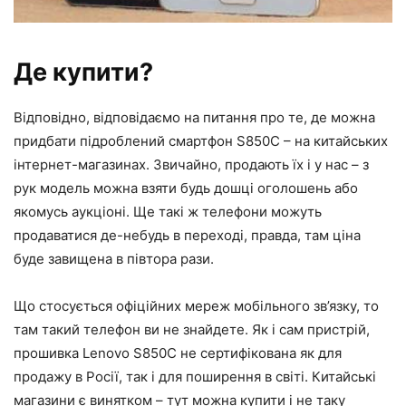
Де купити?
Відповідно, відповідаємо на питання про те, де можна
придбати підроблений смартфон S850C – на китайських
інтернет-магазинах. Звичайно, продають їх і у нас – з
рук модель можна взяти будь дошці оголошень або
якомусь аукціоні. Ще такі ж телефони можуть
продаватися де-небудь в переході, правда, там ціна
буде завищена в півтора рази.
Що стосується офіційних мереж мобільного зв’язку, то
там такий телефон ви не знайдете. Як і сам пристрій,
прошивка Lenovo S850C не сертифікована як для
продажу в Росії, так і для поширення в світі. Китайські
магазини є винятком – тут можна купити і не таку