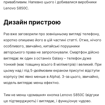
привабливим. Напевно цього і добивалися виробники
Lenovo S850C.
Дизайн пристрою
Раз вже заговорили про зовнішньому вигляді телефону,
коротко опишемо його в цій частині статті. Отже, нічого
особливого, звичайно, китайські порушники
авторського права не запропонували. Смартфон дійсно
виглядає як один з останніх Galaxy – телефон дуже
тонкий (має товщину всього 8 міліметрів) і великий. При
цьому над і під 5-дюймовим екраном присутні відступи
корпусу (які явно менше в Alpha). З-за цього, звичайно,
модель виглядає менш ефектно.
Тим не менш «домашня» кнопка Lenovo S850C (відгуки
це підтверджують) і виглядає, і функціонує чудово.