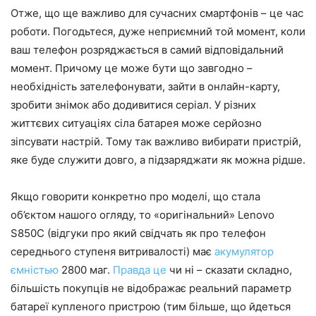
Отже, що ще важливо для сучасних смартфонів – це час
роботи. Погодьтеся, дуже неприємний той момент, коли
ваш телефон розряджається в самий відповідальний
момент. Причому це може бути що завгодно –
необхідність зателефонувати, зайти в онлайн-карту,
зробити знімок або додивитися серіал. У різних
життєвих ситуаціях сіла батарея може серйозно
зіпсувати настрій. Тому так важливо вибирати пристрій,
яке буде служити довго, а підзаряджати як можна рідше.
Якщо говорити конкретно про моделі, що стала
об’єктом нашого огляду, то «оригінальний» Lenovo
S850C (відгуки про який свідчать як про телефон
середнього ступеня витривалості) має
акумулятор
ємністью
2800 маг.
Правда це
чи ні – сказати складно,
більшість покупців не відображає реальний параметр
батареї купленого пристрою (тим більше, що йдеться