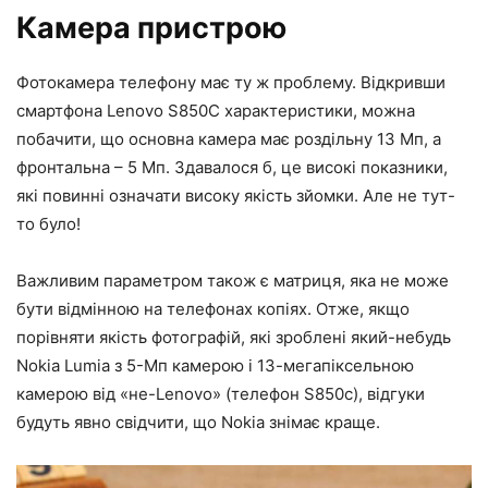
Камера пристрою
Фотокамера телефону має ту ж проблему. Відкривши
смартфона Lenovo S850C характеристики, можна
побачити, що основна камера має роздільну 13 Мп, а
фронтальна – 5 Мп. Здавалося б, це високі показники,
які повинні означати високу якість зйомки. Але не тут-
то було!
Важливим параметром також є матриця, яка не може
бути відмінною на телефонах копіях. Отже, якщо
порівняти якість фотографій, які зроблені який-небудь
Nokia Lumia з 5-Мп камерою і 13-мегапіксельною
камерою від «не-Lenovo» (телефон S850c), відгуки
будуть явно свідчити, що Nokia знімає краще.