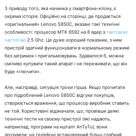
З приводу того, яка начинка у смартфона-клону, є
окрема історія. Офіційно на сторінці, де продається
«оригінальний» Lenovo S850C, вказані такі технічні
особливості: процесор MTK 6592 на 8 ядер з
тактовою
частотою
2.5 Ghz. Це дуже хороший показник, з ним
пристрій здатний функціонувати в нормальному режимі
без затримок і пригальмовувань. Здавалося б, можна
сміливо купувати такий апарат і не переживати, що він
буде «глючити».
Але, насправді, ситуація трохи гірша. Якщо прочитати
про підроблений Lenovo S850C відгуки покупців,
створюється враження, що процесор виробник ставить
не той. Користувачі відзначали, що, провівши деякі
технічні тести на своєму пристрої (які надають,
наприклад, програми на кшталт AnTuTu), вони
зрозуміли: на телефоні встановлений більш слабкий