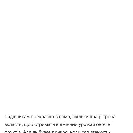
Садівникам прекрасно відомо, скільки праці треба
вкласти, щоб отримати відмінний урожай овочів і
фруктів. Але як буває прикро, коли сад атакують