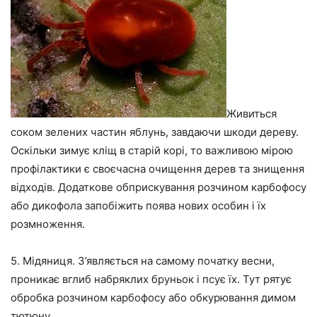
Живиться
соком зелених частин яблунь, завдаючи шкоди дереву.
Оскільки зимує кліщ в старій корі, то важливою мірою
профілактики є своєчасна очищення дерев та знищення
відходів. Додаткове обприскування розчином карбофосу
або дикофола запобіжить поява нових особин і їх
розмноження.
5. Мідяниця. З’являється на самому початку весни,
проникає вглиб набряклих бруньок і псує їх. Тут рятує
обробка розчином карбофосу або обкурювання димом
тютюну.