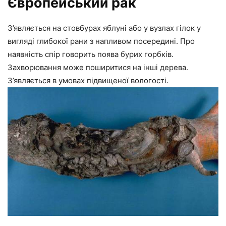
Європейський рак
З’являється на стовбурах яблуні або у вузлах гілок у
вигляді глибокої рани з напливом посередині. Про
наявність спір говорить поява бурих горбків.
Захворювання може поширитися на інші дерева.
З’являється в умовах підвищеної вологості.