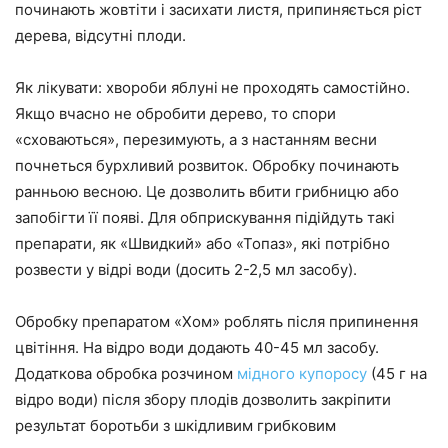
починають жовтіти і засихати листя, припиняється ріст
дерева, відсутні плоди.
Як лікувати: хвороби яблуні
не проходять самостійно.
Якщо вчасно не обробити дерево, то спори
«сховаються», перезимують, а з настанням весни
почнеться бурхливий розвиток. Обробку починають
ранньою весною. Це дозволить вбити грибницю або
запобігти її появі. Для обприскування підійдуть такі
препарати, як «Швидкий» або «Топаз», які потрібно
розвести у відрі води (досить 2-2,5 мл засобу).
Обробку препаратом «Хом» роблять після припинення
цвітіння. На відро води додають 40-45 мл засобу.
Додаткова обробка розчином
мідного купоросу
(45 г на
відро води) після збору плодів дозволить закріпити
результат боротьби з шкідливим грибковим