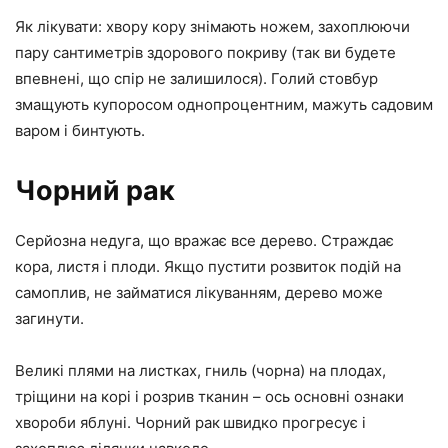
Як лікувати: хвору кору знімають ножем, захоплюючи
пару сантиметрів здорового покриву (так ви будете
впевнені, що спір не залишилося). Голий стовбур
змащують купоросом однопроцентним, мажуть садовим
варом і бинтують.
Чорний рак
Серйозна недуга, що вражає все дерево. Страждає
кора, листя і плоди. Якщо пустити розвиток подій на
самоплив, не займатися лікуванням, дерево може
загинути.
Великі плями на листках, гниль (чорна) на плодах,
тріщини на корі і розрив тканин – ось основні ознаки
хвороби яблуні. Чорний рак
швидко прогресує і