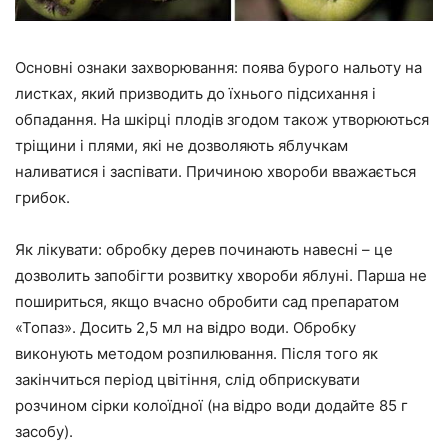
Основні ознаки захворювання: поява бурого нальоту на
листках, який призводить до їхнього підсихання і
обпадання. На шкірці плодів згодом також утворюються
тріщини і плями, які не дозволяють яблучкам
наливатися і заспівати. Причиною хвороби вважається
грибок.
Як лікувати: обробку дерев починають навесні – це
дозволить запобігти розвитку хвороби яблуні. Парша не
пошириться, якщо вчасно обробити сад препаратом
«Топаз». Досить 2,5 мл на відро води. Обробку
виконують методом розпилювання. Після того як
закінчиться період цвітіння, слід обприскувати
розчином сірки колоїдної (на відро води додайте 85 г
засобу).