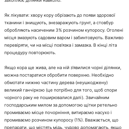
захоплює ділянки навколо.
Як лікувати: хвору кору обрізають до появи здорової
тканини і знищують, знезаражують грунт, а стовбур
обробляють насиченим 3% розчином купоросу. Оголені
місця змазують садовим варом і забинтовують. Важливо
перевіряти, чи на місці пов’язка і замазка. В кінці літа
процедуру повторюють.
Якщо кора ще жива, але на ній з’явилися чорні ділянки,
можна постаратися обробити поверхню. Необхідно
обмотати нижню частину дерева (неушкоджену)
великий ганчіркою (це потрібно для того, щоб спори
чорного раку не поширювалися далі). Звичайним
господарським милом за допомогою щітки ретельно
промиваємо місце почорніння, витираємо насухо і
промиваємо розчином купоросу (1%). Вважається, що
препарати, що містять мідь, чудово допомагають, якщо