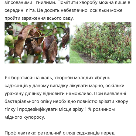
зіпсованими і гнилими. Помітити хворобу можна лише в
середині літа. Це досить небезпечно, оскільки може
пройти зараження всього саду.
Як боротися: на жаль, хвороби молодих яблунь і
саджанців у даному випадку лікувати марно, оскільки
уражену ділянку відновити неможливо. При виявленні
бактеріального опіку необхідно повністю зрізати хвору
гілку і продезінфікувати місце зрізу 1 % розчином
мідного купоросу.
Профілактика: ретельний огляд саджанців перед