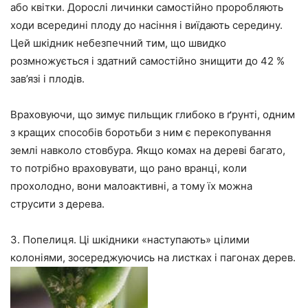
або квітки. Дорослі личинки самостійно проробляють
ходи всередині плоду до насіння і виїдають середину.
Цей шкідник небезпечний тим, що швидко
розмножується і здатний самостійно знищити до 42 %
зав’язі і плодів.
Враховуючи, що зимує пильщик глибоко в ґрунті, одним
з кращих способів боротьби з ним є перекопування
землі навколо стовбура. Якщо комах на дереві багато,
то потрібно враховувати, що рано вранці, коли
прохолодно, вони малоактивні, а тому їх можна
струсити з дерева.
3. Попелиця. Ці шкідники «наступають» цілими
колоніями, зосереджуючись на листках і пагонах дерев.