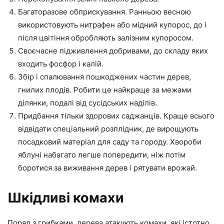
Багаторазове обприскування. Ранньою весною
використовують нитрафен або мідний купорос, до і
після цвітіння обробляють залізним купоросом.
Своєчасне підживлення добривами, до складу яких
входить фосфор і калій.
Збір і спалювання пошкоджених частин дерев,
гнилих плодів. Робити це найкраще за межами
ділянки, подалі від сусідських наділів.
Придбання тільки здорових саджанців. Краще всього
відвідати спеціальний розплідник, де вирощують
посадковий матеріал для саду та городу. Хвороби
яблуні набагато легше попередити, ніж потім
боротися за виживання дерев і рятувати врожай.
Шкідливі комахи
Поряд з грибками, дерева атакують комахи, які істотно