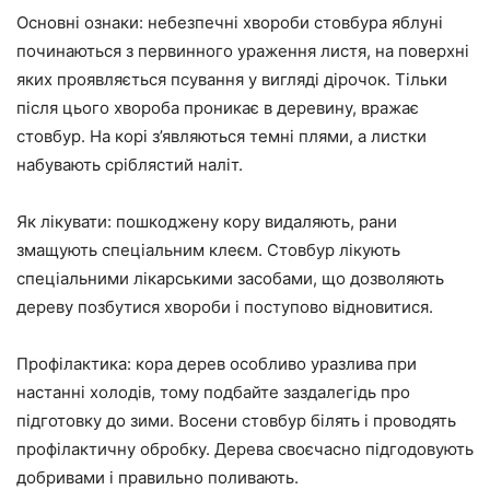
Основні ознаки: небезпечні хвороби стовбура яблуні
починаються з первинного ураження листя, на поверхні
яких проявляється псування у вигляді дірочок. Тільки
після цього хвороба проникає в деревину, вражає
стовбур. На корі з’являються темні плями, а листки
набувають сріблястий наліт.
Як лікувати: пошкоджену кору видаляють, рани
змащують спеціальним клеєм. Стовбур лікують
спеціальними лікарськими засобами, що дозволяють
дереву позбутися хвороби і поступово відновитися.
Профілактика: кора дерев особливо уразлива при
настанні холодів, тому подбайте заздалегідь про
підготовку до зими. Восени стовбур білять і проводять
профілактичну обробку. Дерева своєчасно підгодовують
добривами і правильно поливають.