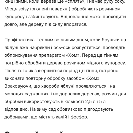
кінці зими, коли дерева ще «сплять», і немає руху соку.
Місця зрізу (оголені поверхні) обробляють розчином
купоросу і забинтовують. Відновлення може проходити
довго, але дереву під силу впоратися.
Профілактика: теплим весняним днем, коли бруньки на
яблуні вже набрякли і ось-ось розпустяться, проводять
обприскування препаратом «Хом». Перед цвітінням
потрібно обробити дерево розчином мідного купоросу.
Після того як завершиться період цвітіння, потрібно
виконати повторну обробку засобом «Хом».
Враховуючи, що хвороби яблуні проявляються і на
молодих саджанцях, і на дорослих деревах, розчин для
обробки використовують в кількості 2,5 л і 5 л
відповідно. На зиму сад обов’язково підгодовують
добривами, що містять калій і фосфор.