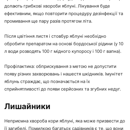
долають грибкові хвороби яблуні. Лікування буде
ефективним, якщо повторити процедуру дезінфекції та
промивання ще пару разів протягом літа.
Після цвітіння листя і стовбур яблуні необхідно
обробити препаратом на основі бордоської рідини (у 10
л води розводять 100 г мідного купоросу і 100 г вапна).
Профілактика: обприскування з метою не допустити
появу різних захворювань і нашестя шкідників. Імунітет
яблунь страждає, що позначається на їх
сприйнятливості до появи серйозних та згубних недуг.
Лишайники
Неприємна хвороба кори яблуні, яка може призвести до
її загибелі. Помилкою багатьох садівників є те, що вони