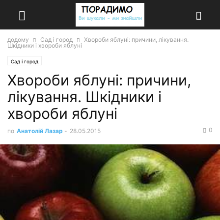
додому
Сад і город
Хвороби яблуні: причини, лікування.
Шкідники і хвороби яблуні
Сад і город
Хвороби яблуні: причини,
лікування. Шкідники і
хвороби яблуні
0
по
Анатолій Лазар
-
28.05.2015