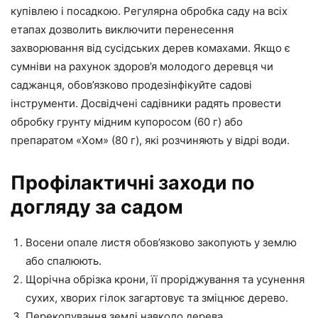
купівлею і посадкою. Регулярна обробка саду на всіх
етапах дозволить виключити перенесення
захворювання від сусідських дерев комахами. Якщо є
сумніви на рахунок здоров’я молодого деревця чи
саджанця, обов’язково продезінфікуйте садові
інструменти. Досвідчені садівники радять провести
обробку грунту мідним купоросом (60 г) або
препаратом «Хом» (80 г), які розчиняють у відрі води.
Профілактичні заходи по
догляду за садом
Восени опале листя обов’язково закопують у землю
або спалюють.
Щорічна обрізка крони, її проріджування та усунення
сухих, хворих гілок загартовує та зміцнює дерево.
Перекопування землі навколо дерева.