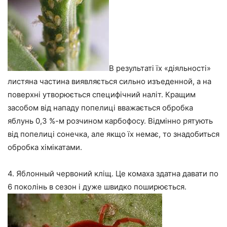
В результаті їх «діяльності»
листяна частина виявляється сильно изъеденной, а на
поверхні утворюється специфічний наліт. Кращим
засобом від нападу попелиці вважається обробка
яблунь 0,3 %-м розчином карбофосу. Відмінно рятують
від попелиці сонечка, але якщо їх немає, то знадобиться
обробка хімікатами.
4. Яблонный червоний кліщ. Це комаха здатна давати по
6 поколінь в сезон і дуже швидко поширюється.