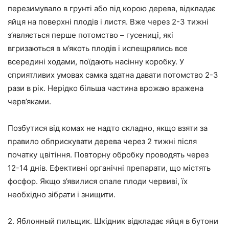
перезимувало в грунті або під корою дерева, відкладає
яйця на поверхні плодів і листя. Вже через 2-3 тижні
з’являється перше потомство – гусениці, які
вгризаються в м’якоть плодів і испещрялись все
всередині ходами, поїдають насінну коробку. У
сприятливих умовах самка здатна давати потомство 2-3
рази в рік. Нерідко більша частина врожаю вражена
черв’яками.
Позбутися від комах не надто складно, якщо взяти за
правило обприскувати дерева через 2 тижні після
початку цвітіння. Повторну обробку проводять через
12-14 днів. Ефективні органічні препарати, що містять
фосфор. Якщо з’явилися опале плоди червиві, їх
необхідно зібрати і знищити.
2. Яблонный пильщик. Шкідник відкладає яйця в бутони