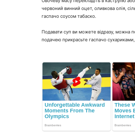
Овочеву масу перекладіть в каструлю або
червоний винний оцет, оливкова олія, сі
гаспачо соусом табаско.
Подавати суп ви можете відразу, можна 
подачею прикрасьте гаспачо сухариками,