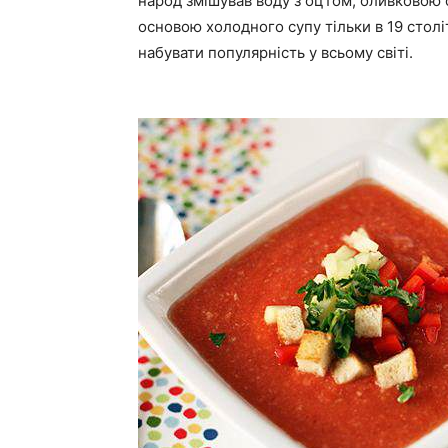
народ змішував воду з оцтом, оливковою 
основою холодного супу тільки в 19 столі
набувати популярність у всьому світі.