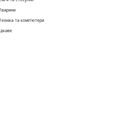
Тварини
Техніка та комп'ютери
Цікаве