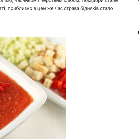
олією, часником і черствим хлібом. Помідори стали
тті, приблизно в цей же час страва бідняків стало