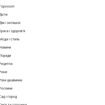
Гороскоп
Дієти
Дім і затишок
Краса і здоров'я
Мода і стиль
Новини
Поради
Рецепти
Різне
Різні цікавинки
Рослини
Сад і город
Сім'я та стосунки