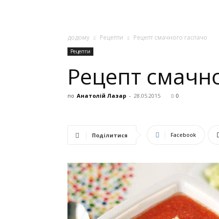
додому
Рецепти
Рецепт смачного гаспачо
Рецепти
Рецепт смачно
по
Анатолій Лазар
-
28.05.2015
0
Facebook
Поділитися