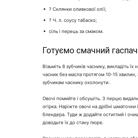
? Склянки оливкової олії;
? Ч. л. соусу табаско;
сіль і перець за смаком.
Готуємо смачний гаспач
Візьміть 8 зубчиків часнику, викладіть ї
часник без масла протягом 10-15 хвилин, 
зубчикам часнику охолонути.
Овочі помийте і обсушіть. З перцю видали
огірка. Наріжте овочі на дрібні шматочки
блендера. Туди ж додайте остиглий і очищ
доводьте їх до стану пюре.