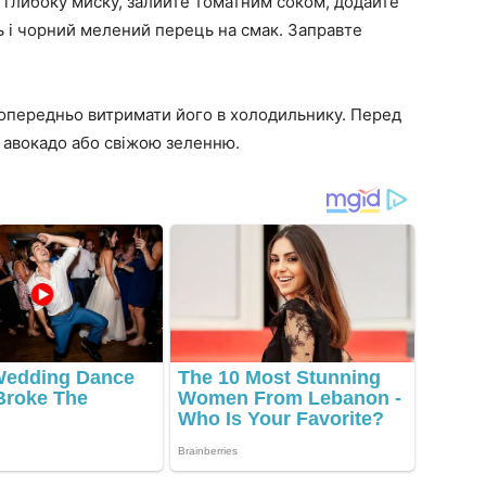
 глибоку миску, залийте томатним соком, додайте
ль і чорний мелений перець на смак. Заправте
попередньо витримати його в холодильнику. Перед
 авокадо або свіжою зеленню.