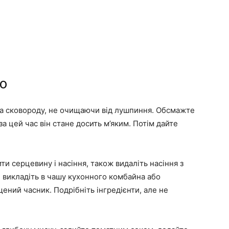
о
х на сковороду, не очищаючи від лушпиння. Обсмажте
за цей час він стане досить м’яким. Потім дайте
ти серцевину і насіння, також видаліть насіння з
 і викладіть в чашу кухонного комбайна або
ений часник. Подрібніть інгредієнти, але не