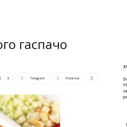
го гаспачо
З
X
Telegram
Pinterest
В
Р
з
р