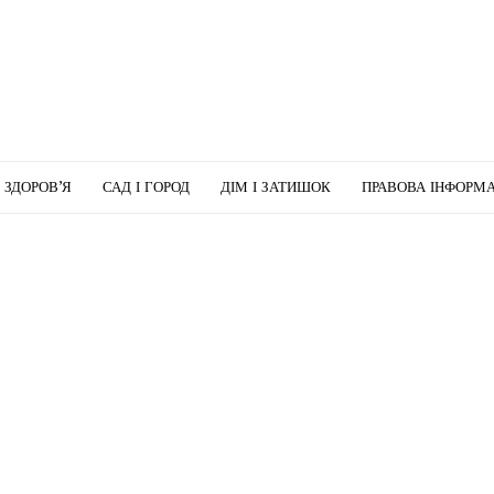
І ЗДОРОВ’Я
САД І ГОРОД
ДІМ І ЗАТИШОК
ПРАВОВА ІНФОРМА