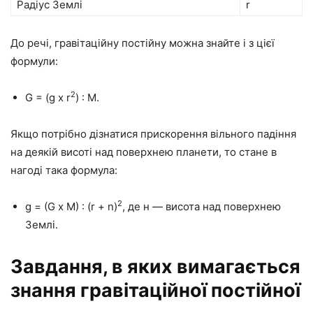
Радіус Землі
r
До речі, гравітаційну постійну можна знайте і з цієї
формули:
2
G = (g х r
) : M.
Якщо потрібно дізнатися прискорення вільного падіння
на деякій висоті над поверхнею планети, то стане в
нагоді така формула:
2
g = (G х M) : (r + n)
, де н — висота над поверхнею
Землі.
Завдання, в яких вимагається
знання гравітаційної постійної