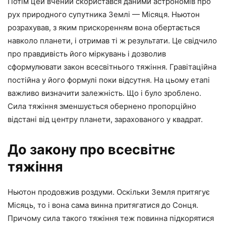
Потім цей вчений скористався даними астрономів про
рух природного супутника Землі — Місяця. Ньютон
розрахував, з яким прискоренням вона обертається
навколо планети, і отримав ті ж результати. Це свідчило
про правдивість його міркувань і дозволив
сформулювати закон всесвітнього тяжіння. Гравітаційна
постійна у його формулі поки відсутня. На цьому етапі
важливо визначити залежність. Що і було зроблено.
Сила тяжіння зменшується обернено пропорційно
відстані від центру планети, зарахованого у квадрат.
До закону про всесвітнє
тяжіння
Ньютон продовжив роздуми. Оскільки Земля притягує
Місяць, то і вона сама винна притягатися до Сонця.
Причому сила такого тяжіння теж повинна підкорятися