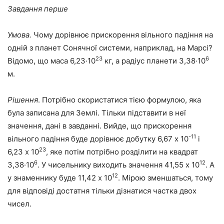
Завдання перше
Умова.
Чому дорівнює прискорення вільного падіння на
одній з планет Сонячної системи, наприклад, на Марсі?
23
6
Відомо, що маса 6,23·10
кг, а радіус планети 3,38·10
м.
Рішення
. Потрібно скористатися тією формулою, яка
була записана для Землі. Тільки підставити в неї
значення, дані в завданні. Вийде, що прискорення
-11
вільного падіння буде дорівнює добутку 6,67 х 10
і
23
6,23 х 10
, яке потім потрібно розділити на квадрат
6
12
3,38·10
. У чисельнику виходить значення 41,55 х 10
. А
12
у знаменнику буде 11,42 х 10
. Мірою зменшаться, тому
для відповіді достатня тільки дізнатися частка двох
чисел.