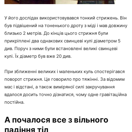
У його дослідах використовувався тонкий стрижень. Він
був підвішений на тоненького дроту з міді і мав довжину
близько 2 метрів. До кінців цього стрижня були
прикріплені два однакових свинцеві кулі діаметром 5
див. Поруч з ними були встановлені великі свинцеві
кулі. Їх діаметр був вже 20 див.
При зближенні великих і маленьких куль спостерігався
поворот стрижня. Це говорило про тяжінні. За відомим
мас і відстані, а також виміряної силі закручування
вдалося досить точно дізнатися, чому одне гравітаційна
постійна.
А почалося все з вільного
падіння тіл