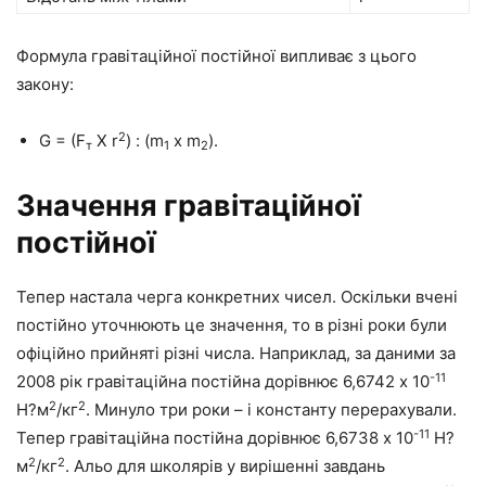
Формула гравітаційної постійної випливає з цього
закону:
2
G = (F
Х r
) : (m
х m
).
т
1
2
Значення гравітаційної
постійної
Тепер настала черга конкретних чисел. Оскільки вчені
постійно уточнюють це значення, то в різні роки були
офіційно прийняті різні числа. Наприклад, за даними за
-11
2008 рік гравітаційна постійна дорівнює 6,6742 х 10
2
2
Н?м
/кг
. Минуло три роки – і константу перерахували.
-11
Тепер гравітаційна постійна дорівнює 6,6738 х 10
Н?
2
2
м
/кг
. Альо для школярів у вирішенні завдань