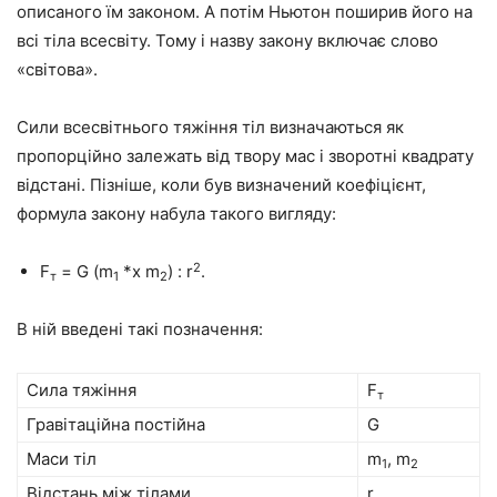
описаного їм законом. А потім Ньютон поширив його на
всі тіла всесвіту. Тому і назву закону включає слово
«світова».
Сили всесвітнього тяжіння тіл визначаються як
пропорційно залежать від твору мас і зворотні квадрату
відстані. Пізніше, коли був визначений коефіцієнт,
формула закону набула такого вигляду:
2
F
= G (m
*х m
) : r
.
т
1
2
В ній введені такі позначення:
Сила тяжіння
F
т
Гравітаційна постійна
G
Маси тіл
m
, m
1
2
Відстань між тілами
r