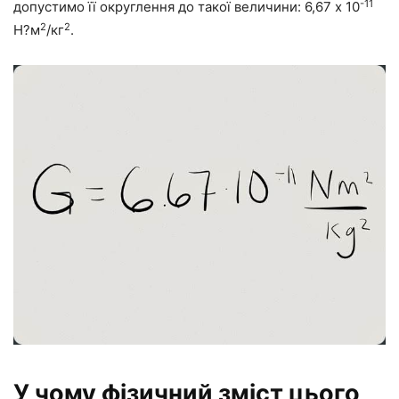
-11
допустимо її округлення до такої величини: 6,67 х 10
2
2
Н?м
/кг
.
У чому фізичний зміст цього