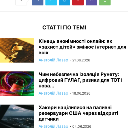
СТАТТІ ПО ТЕМІ
Кінець анонімності онлайн: як
«захист дітей» змінює інтернет для
всіх
Анатолій Лазар
-
21.06.2026
Чим небезпечна ізоляція Рунету:
цифровий ГУЛАГ, ризики для ТОТ і
нова...
Анатолій Лазар
-
18.06.2026
Хакери націлилися на паливні
резервуари США через відкриті
датчики
Анатолій Лазар
-
04.06.2026