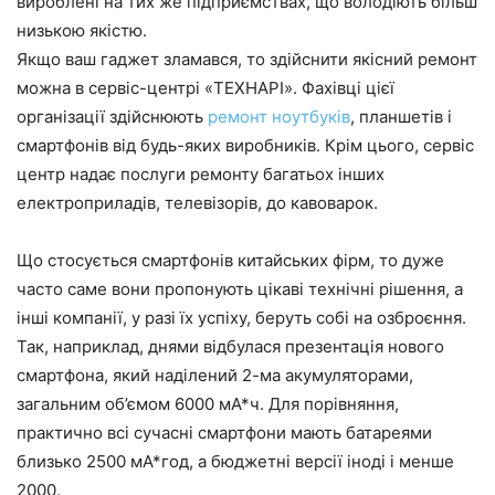
вироблені на тих же підприємствах, що володіють більш
низькою якістю.
Якщо ваш гаджет зламався, то здійснити якісний ремонт
можна в сервіс-центрі «TEXHAPI». Фахівці цієї
організації здійснюють
ремонт ноутбуків
, планшетів і
смартфонів від будь-яких виробників. Крім цього, сервіс
центр надає послуги ремонту багатьох інших
електроприладів, телевізорів, до кавоварок.
Що стосується смартфонів китайських фірм, то дуже
часто саме вони пропонують цікаві технічні рішення, а
інші компанії, у разі їх успіху, беруть собі на озброєння.
Так, наприклад, днями відбулася презентація нового
смартфона, який наділений 2-ма акумуляторами,
загальним об’ємом 6000 мА*ч. Для порівняння,
практично всі сучасні смартфони мають батареями
близько 2500 мА*год, а бюджетні версії іноді і менше
2000.