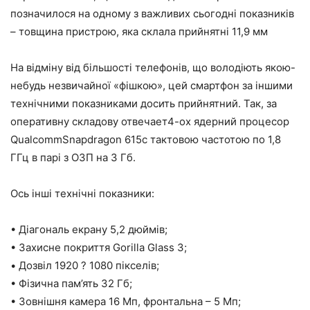
позначилося на одному з важливих сьогодні показників
– товщина пристрою, яка склала прийнятні 11,9 мм
На відміну від більшості телефонів, що володіють якою-
небудь незвичайної «фішкою», цей смартфон за іншими
технічними показниками досить прийнятний. Так, за
оперативну складову отвечает4-ох ядерний процесор
QualcommSnapdragon 615с тактовою частотою по 1,8
ГГц в парі з ОЗП на 3 Гб.
Ось інші технічні показники:
• Діагональ екрану 5,2 дюймів;
• Захисне покриття Gorilla Glass 3;
• Дозвіл 1920 ? 1080 пікселів;
• Фізична пам’ять 32 Гб;
• Зовнішня камера 16 Мп, фронтальна – 5 Мп;