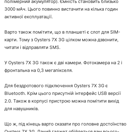
полімерний акумулятор). Ємність становить близько
3000 мАч. Цього повинно вистачити на кілька годин
активної експлуатації.
Варто також помітити, що в планшеті є слот для SIM-
карти. Тому з Oysters 7X 3G цілком можна дзвонити,
читати і відправляти SMS.
У Oysters 7X 3G також є дві камери. Фотокамера на 2 і
фронтальна на 0,3 мегапікселя.
Для бездротового підключення Oysters 7X 3G є
Bluetooth. Крім цього присутній інтерфейс USB версії
2.0. Також в корпусі пристрою можна помітити вихід
для навушників.
Що ж, під кінець варто сказати про головне достоїнство
Oysters 7X 3G. Даний гаджет обійдеться вам всього-