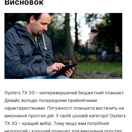
Висновок
Oysters 7X 3G – неперевершений бюджетний планшет.
Девайс володіє посередніми прийнятними
характеристиками. Потужності планшета вистачить на
виконання простих дій. У своїй ціновій категорії Oysters
7X 3G – кращий вибір. Тому якщо вам потрібний
недорогий і хороший планшет для виконання простих