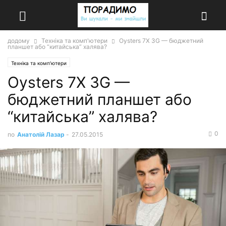
додому
Техніка та комп'ютери
Oysters 7X 3G — бюджетний
планшет або “китайська” халява?
Техніка та комп'ютери
Oysters 7X 3G —
бюджетний планшет або
“китайська” халява?
0
по
Анатолій Лазар
-
27.05.2015