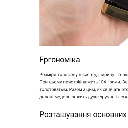
Ергономіка
Розміри телефону в висоту, ширину і тов
При цьому пристрій важить 104 грами. З
толстоватым. Разом з цим, як свідчать от
долоні модель лежить дуже зручно і лег
Розташування основних