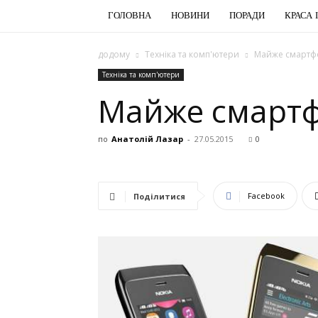
ГОЛОВНА
НОВИНИ
ПОРАДИ
КРАСА 
додому
Техніка та комп'ютери
Майже смартфо
Техніка та комп'ютери
Майже смартф
по
Анатолій Лазар
-
27.05.2015
0
Facebook
Поділитися