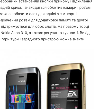
зробники встановили кнопки прийому і відхилення
задній кришці знаходиться об’єктив камери і роз’єм
можна побачити слот для однієї з сім-карт і
дбачений роз’єм для додаткової пам’яті та другої
и підтримується для обох слотів. На правому торці
Nokia Asha 310, а також регулятор гучності. Вихід
 гарнітури і зарядного пристрою можна знайти