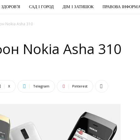
І ЗДОРОВ’Я
САД І ГОРОД
ДІМ І ЗАТИШОК
ПРАВОВА ІНФОРМА
н Nokia Asha 310
он Nokia Asha 310
X
Telegram
Pinterest