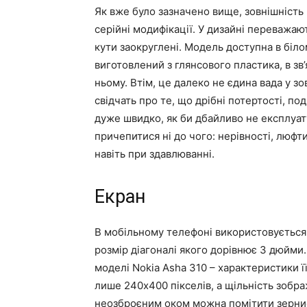
Як вже було зазначено вище, зовнішність 
серійні модифікації. У дизайні переважають
кути заокруглені. Модель доступна в біло
виготовлений з глянсового пластика, в зв
ньому. Втім, це далеко не єдина вада у зо
свідчать про те, що дрібні потертості, по
дуже швидко, як би дбайливо не експлуату
причепитися ні до чого: нерівності, люфти
навіть при здавлюванні.
Екран
В мобільному телефоні використовується
розмір діагоналі якого дорівнює 3 дюйми.
моделі Nokia Asha 310 – характеристики її
лише 240х400 пікселів, а щільність зображ
неозброєним оком можна помітити зернис