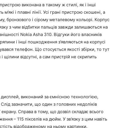
пристрою виконана в такому ж стилі, як і інші
 м’які і плавні лінії. Усі грані пристрою скошені, а
му, бронзового і сірому металевому кольорі. Корпус
’язку з чим відбитки пальців завжди залишаються на
внішності Nokia Asha 310. Відгуки його власників
дряпини і інші пошкодження з’являються на корпусі
вався телефон. Що стосується якості збірки, то тут
 і щілини відсутні, а сам пристрій не скрипить
 дисплей, виконаний за ємнісною технологією,
 Слід зазначити, що один з головних недоліків
 екрану. Справа в тому, що дозвіл складає всього
ення – 115 пікселів на дюйм. У зв’язку з цим навіть
тість відображеному на ньому картинки.