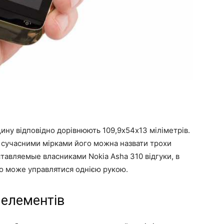
щину відповідно дорівнюють 109,9х54х13 міліметрів.
а сучасними мірками його можна назвати трохи
ставляемые власниками Nokia Asha 310 відгуки, в
ко може управлятися однією рукою.
 елементів