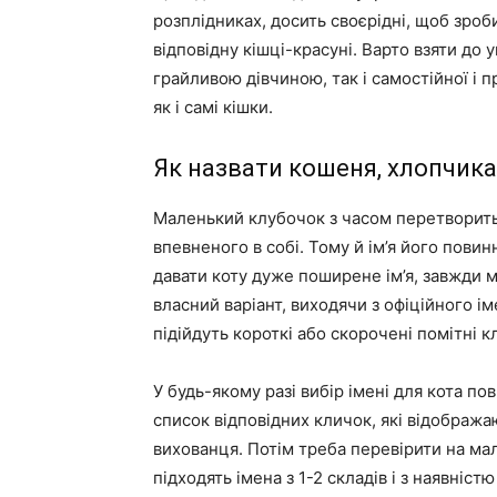
розплідниках, досить своєрідні, щоб зроб
відповідну кішці-красуні. Варто взяти до 
грайливою дівчиною, так і самостійної і п
як і самі кішки.
Як назвати кошеня, хлопчика
Маленький клубочок з часом перетворитьс
впевненого в собі. Тому й ім’я його пови
давати коту дуже поширене ім’я, завжди 
власний варіант, виходячи з офіційного ім
підійдуть короткі або скорочені помітні к
У будь-якому разі вибір імені для кота п
список відповідних кличок, які відобража
вихованця. Потім треба перевірити на ма
підходять імена з 1-2 складів і з наявніс