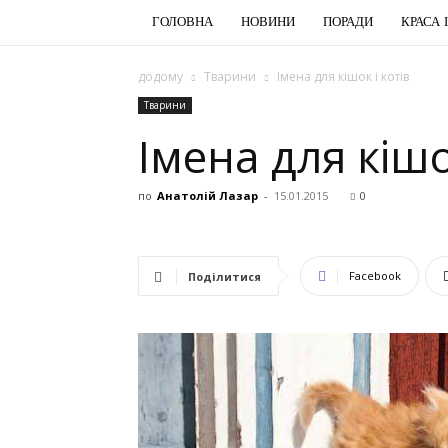
ГОЛОВНА
НОВИНИ
ПОРАДИ
КРАСА 
додому
Тварини
Імена для кішок і котів
Тварини
Імена для кішо
по
Анатолій Лазар
-
15.01.2015
0
Facebook
Поділитися