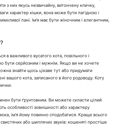
ити з них якусь незвичайну, витончену кличку,
уваги характер кішки, вона може бути лагідною і
римхливої пані. Ім’я має бути жіночним і елегантним,
?
я в важливого вусатого кота, повільного і
нно бути серйозним і мужнім. Якщо ви не хочете
можна знайти щось цікаве тут або придумати
ені вашого кота, записаного в його родоводу. Коту
лички.
овинен бути ґрунтовним. Ви можете скласти цілий
ють особливості зовнішності або характеру
люка, ім’я йому повинно сподобатися. Краще всього
тю свистячих або шиплячих звуків: кошеняті простіше