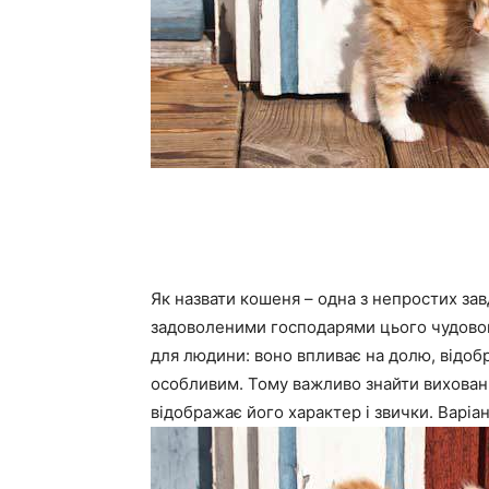
Як назвати кошеня – одна з непростих за
задоволеними господарями цього чудового
для людини: воно впливає на долю, відоб
особливим. Тому важливо знайти вихованце
відображає його характер і звички. Варіа