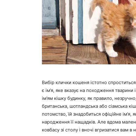
Вибір клички кошеня істотно спроститься
є ім’я, яке вказує на походження тварини 
ім’ям кішку будинку, як правило, незручно
британська, шотландська або сіамська кішк
потомство, їй знадобиться офіційне ім’я, 
народження її нащадків. Але вдома мален
ковбасу зі столу і вночі вгризатися вам в