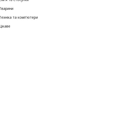
Тварини
Техніка та комп'ютери
Цікаве