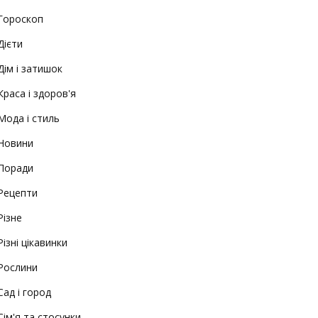
Гороскоп
Дієти
Дім і затишок
Краса і здоров'я
Мода і стиль
Новини
Поради
Рецепти
Різне
Різні цікавинки
Рослини
Сад і город
Сім'я та стосунки