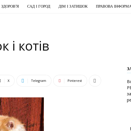
І ЗДОРОВ’Я
САД І ГОРОД
ДІМ І ЗАТИШОК
ПРАВОВА ІНФОРМА
к і котів
З
X
Telegram
Pinterest
В
Р
з
р