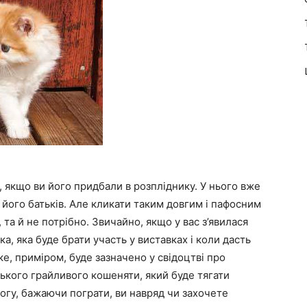
, якщо ви його придбали в розпліднику. У нього вже
і його батьків. Але кликати таким довгим і пафосним
, та й не потрібно. Звичайно, якщо у вас з’явилася
а, яка буде брати участь у виставках і коли дасть
яке, приміром, буде зазначено у свідоцтві про
ького грайливого кошеняти, який буде тягати
 ногу, бажаючи пограти, ви навряд чи захочете