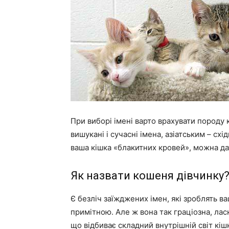
При виборі імені варто врахувати породу
вишукані і сучасні імена, азіатським – схі
ваша кішка «блакитних кровей», можна да
Як назвати кошеня дівчинку
Є безліч заїжджених імен, які зроблять 
примітною. Але ж вона так граціозна, ласк
що відбиває складний внутрішній світ кішк