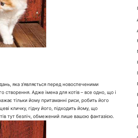
вдань, яка з’являється перед новоспеченими
 створення. Адже імена для котів – все одно, що і
ражає тільки йому притаманні риси, робить його
ві кличку, гідну його, підходить йому, що
нтів тут безліч, обмежений лише вашою фантазією.