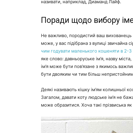
називати, наприклад, Диаманд Лайф.
Поради щодо вибору іме
Не важливо, породистий ваш вихованець чи
може, у вас підібрана з вулиці звичайна сі
чим годувати маленького кошеняти в 2-3 
яке слово: давньоруське ім’я, назву міста
ім’я може бути пов’язане з якимось важли
бути двояким чи тим більш непристойним
Деякі називають кішку ім’ям колишньої ко
Загалом, давати коту людське ім’я не бажа
може образитися. Хоча такі прізвиська як