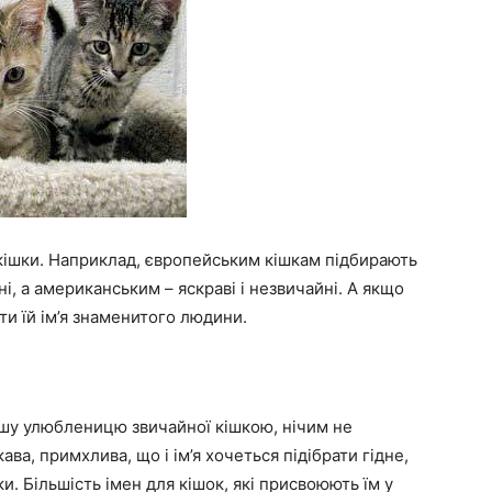
 кішки. Наприклад, європейським кішкам підбирають
дні, а американським – яскраві і незвичайні. А якщо
ти їй ім’я знаменитого людини.
?
вашу улюбленицю звичайної кішкою, нічим не
ава, примхлива, що і ім’я хочеться підібрати гідне,
и. Більшість імен для кішок, які присвоюють їм у