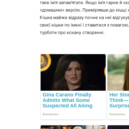
таке ім’я запам’ятати. Якщо ім’я гарне й
«домашню» версію. Примірявши до кішці кі
Кішка майже відразу почне на неї відгуку
своєї кішки по імені і ставитеся з поваго
турботи про кохану створенні.