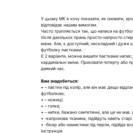
У цьому МК я хочу показати, як оновити, зро
відповідає нашим вимогам.
Часто трапляється так, що написи на футбол
після декількох прань просто-напросто стир
мене. Але, є доступний, нескладний і дуже 
футболку паєтками.
Є 2 варіанти, можна вишити паєтками напис,
кардинальні зміни. Приховати потерту або п
деякий час.
Вам знадобиться:
• – паєтки під колір, але він має дещо відрі
футболкою;
• – ножиці;
• – голка;
• – нитки, бажано синтетичні, але це не має 
• -капронова тканина, підійдуть навіть старі
• -бісер або намистини під перли, підійде все
Інструкція