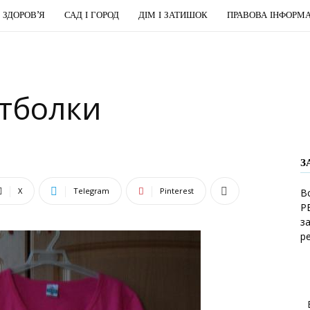
І ЗДОРОВ’Я
САД І ГОРОД
ДІМ І ЗАТИШОК
ПРАВОВА ІНФОРМА
тболки
З
X
Telegram
Pinterest
В
Р
з
р