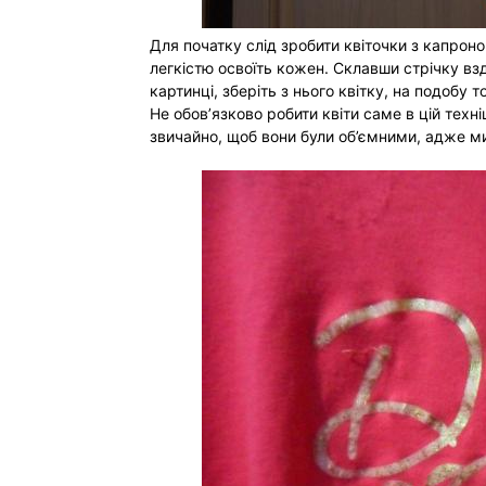
Для початку слід зробити квіточки з капроново
легкістю освоїть кожен. Склавши стрічку вздо
картинці, зберіть з нього квітку, на подобу т
Не обов’язково робити квіти саме в цій техні
звичайно, щоб вони були об’ємними, адже ми