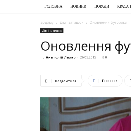
ГОЛОВНА
НОВИНИ
ПОРАДИ
КРАСА 
додому
Дім і затишок
Оновлення футболки
Дім і затишок
Оновлення фу
по
Анатолій Лазар
-
26.05.2015
0
Facebook
Поділитися