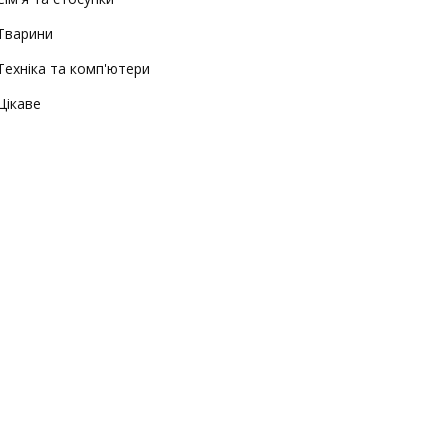
Тварини
Техніка та комп'ютери
Цікаве