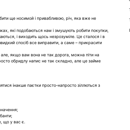
бити ще носимой і привабливою, річ, яка вже не
ках, які подобаються нам і змушують робити покупки,
аються, і виходить щось незрозуміле. Це сталося і в
швидкий спосіб все виправити, а саме – прикрасити
 але, якщо вам вона не так дорога, можна піти на
росто обридлу напис не так складно, але це займе
знятися інакше паєтки просто-напросто зіллються з
значення;
 банти;
, що у вас є.