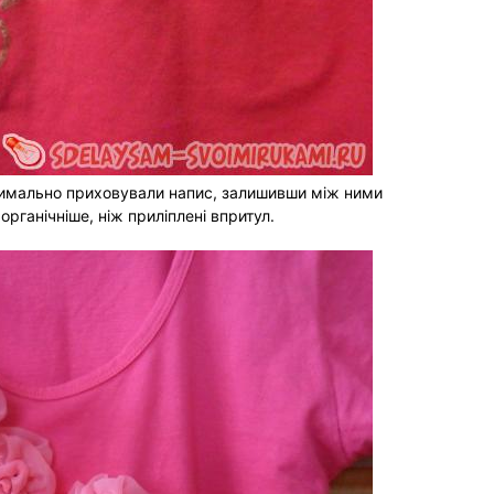
симально приховували напис, залишивши між ними
органічніше, ніж приліплені впритул.