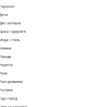
Гороскоп
Дієти
Дім і затишок
Краса і здоров'я
Мода і стиль
Новини
Поради
Рецепти
Різне
Різні цікавинки
Рослини
Сад і город
Сім'я та стосунки