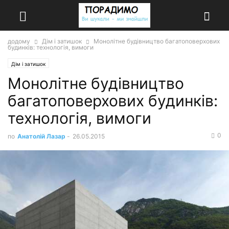
додому
Дім і затишок
Монолітне будівництво багатоповерхових
будинків: технологія, вимоги
Дім і затишок
Монолітне будівництво
багатоповерхових будинків:
технологія, вимоги
0
по
Анатолій Лазар
-
26.05.2015