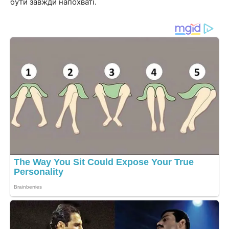
бути завжди напохваті.