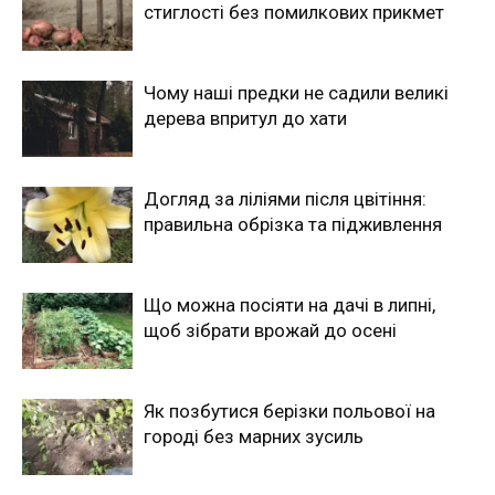
стиглості без помилкових прикмет
Чому наші предки не садили великі
дерева впритул до хати
Догляд за ліліями після цвітіння:
правильна обрізка та підживлення
Що можна посіяти на дачі в липні,
щоб зібрати врожай до осені
Як позбутися берізки польової на
городі без марних зусиль