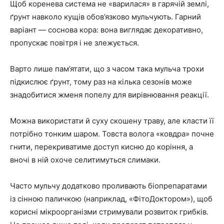
Щоб коренева система не «варилася» в гарячій землі,
ґрунт навколо кущів обов’язково мульчують. Гарний
варіант — соснова кора: вона виглядає декоративно,
пропускає повітря і не злежується.
Варто лише пам’ятати, що з часом така мульча трохи
підкислює ґрунт, тому раз на кілька сезонів може
знадобитися жменя попелу для вирівнювання реакції.
Можна використати й суху скошену траву, але класти її
потрібно тонким шаром. Товста волога «ковдра» почне
гнити, перекриватиме доступ кисню до коріння, а
вночі в ній охоче селитимуться слимаки.
Часто мульчу додатково проливають біопрепаратами
із сінною паличкою (наприклад, «ФітоДоктором»), щоб
корисні мікроорганізми стримували розвиток грибків.