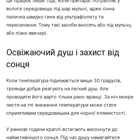
Це працює лише тоді, коли препарат потрапляє у
вологе середовище під шар мульчі, адже сінна
паличка швидко гине від ультрафіолету та
пересихання. Тому такі засоби вносять або під мульчу,
або пізно ввечері.
Освіжаючий душ і захист від
сонця
Коли температура піднімається вище 30 градусів,
троянди добре реагують на легкий душ. Але
проводити його варто тільки рано-вранці. За ніч мокре
листя на тлі зниження температури може стати
сприятливим середовищем для чорної плямистості.
У ранкові години краплі встигають висохнути до
найактивнішого сонця. Під час душу намагайтеся