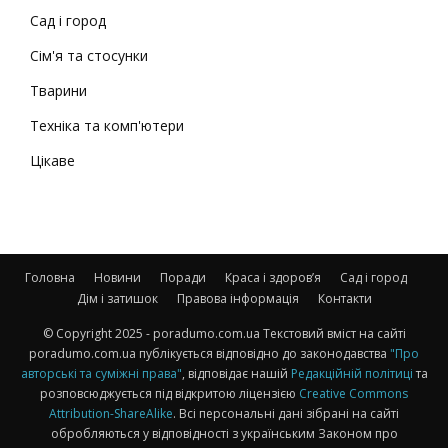
Сад і город
Сім'я та стосунки
Тварини
Техніка та комп'ютери
Цікаве
Головна
Новини
Поради
Краса і здоров’я
Сад і город
Дім і затишок
Правова інформація
Контакти
© Copyright 2025 - poradumo.com.ua Текстовий вміст на сайті
poradumo.com.ua публікується відповідно до законодавства
"Про
авторські та суміжні права"
, відповідає нашій
Редакційній політиці
та
розповсюджується під відкритою ліцензією
Creative Commons
Attribution-ShareAlike
. Всі персональні дані зібрані на сайті
обробляються у відповідності з українським Законом про