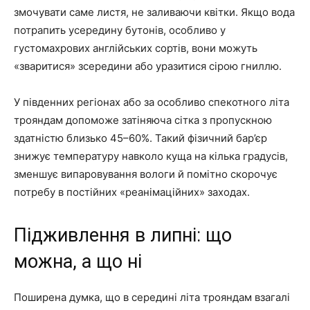
змочувати саме листя, не заливаючи квітки. Якщо вода
потрапить усередину бутонів, особливо у
густомахрових англійських сортів, вони можуть
«зваритися» зсередини або уразитися сірою гниллю.
У південних регіонах або за особливо спекотного літа
трояндам допоможе затіняюча сітка з пропускною
здатністю близько 45–60%. Такий фізичний бар’єр
знижує температуру навколо куща на кілька градусів,
зменшує випаровування вологи й помітно скорочує
потребу в постійних «реанімаційних» заходах.
Підживлення в липні: що
можна, а що ні
Поширена думка, що в середині літа трояндам взагалі