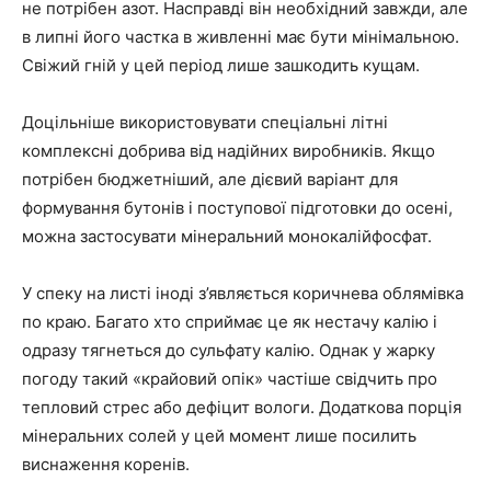
не потрібен азот. Насправді він необхідний завжди, але
в липні його частка в живленні має бути мінімальною.
Свіжий гній у цей період лише зашкодить кущам.
Доцільніше використовувати спеціальні літні
комплексні добрива від надійних виробників. Якщо
потрібен бюджетніший, але дієвий варіант для
формування бутонів і поступової підготовки до осені,
можна застосувати мінеральний монокалійфосфат.
У спеку на листі іноді з’являється коричнева облямівка
по краю. Багато хто сприймає це як нестачу калію і
одразу тягнеться до сульфату калію. Однак у жарку
погоду такий «крайовий опік» частіше свідчить про
тепловий стрес або дефіцит вологи. Додаткова порція
мінеральних солей у цей момент лише посилить
виснаження коренів.