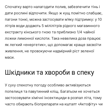
Спочатку варто налагодити полив, забезпечити тінь і
дати рослині відпочити. Якщо ж кущ помітно слабшає,
пагони тонкі, можна застосувати м’яку підтримку: у 10
літрів води додають 5 мілілітрів рідкого магазинного
екстракту кінського гною та приблизно 1/4 чайної
ложки лимонної кислоти. Така невелика доза працює
як легкий «енергетик», що допомагає краще засвоїти
живлення, не провокуючи надмірний ріст зеленої
маси.
Шкідники та хвороби в спеку
У суху спекотну погоду особливо активізуються
попелиця та павутинний кліщ. Багатьом не хочеться
застосовувати хімічні інсектициди в розпал літа, тому
часто обирають біопрепарати на кшталт «Актофіту» чи