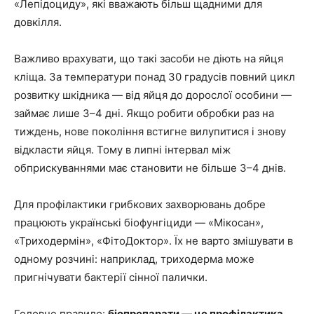
«Лепідоциду», які вважають більш щадними для
довкілля.
Важливо врахувати, що такі засоби не діють на яйця
кліща. За температури понад 30 градусів повний цикл
розвитку шкідника — від яйця до дорослої особини —
займає лише 3–4 дні. Якщо робити обробки раз на
тиждень, нове покоління встигне вилупитися і знову
відкласти яйця. Тому в липні інтервал між
обприскуваннями має становити не більше 3–4 днів.
Для профілактики грибкових захворювань добре
працюють українські біофунгіциди — «Мікосан»,
«Триходермін», «ФітоДоктор». Їх не варто змішувати в
одному розчині: наприклад, триходерма може
пригнічувати бактерії сінної палички.
Головне правило:
біопрепарати — це профілактика
.