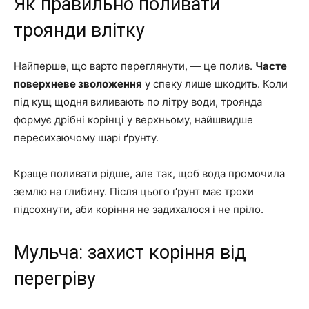
Як правильно поливати
троянди влітку
Найперше, що варто переглянути, — це полив.
Часте
поверхневе зволоження
у спеку лише шкодить. Коли
під кущ щодня виливають по літру води, троянда
формує дрібні корінці у верхньому, найшвидше
пересихаючому шарі ґрунту.
Краще поливати рідше, але так, щоб вода промочила
землю на глибину. Після цього ґрунт має трохи
підсохнути, аби коріння не задихалося і не пріло.
Мульча: захист коріння від
перегріву