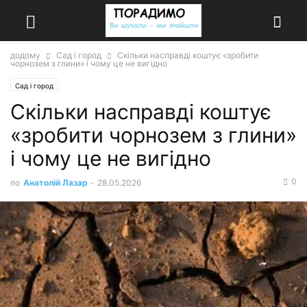
додому
Сад і город
Скільки насправді коштує «зробити
чорнозем з глини» і чому це не вигідно
Сад і город
Скільки насправді коштує
«зробити чорнозем з глини»
і чому це не вигідно
0
по
Анатолій Лазар
-
28.05.2026