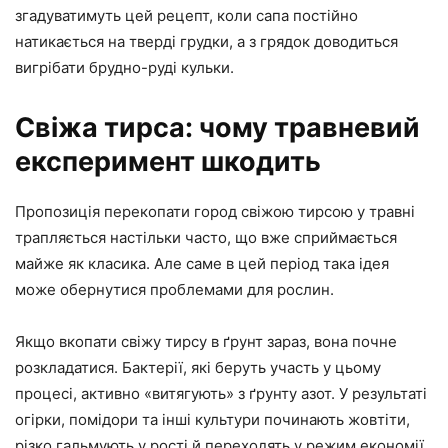
згадуватимуть цей рецепт, коли сапа постійно
натикається на тверді грудки, а з грядок доводиться
вигрібати брудно-руді кульки.
Свіжа тирса: чому травневий
експеримент шкодить
Пропозиція перекопати город свіжою тирсою у травні
трапляється настільки часто, що вже сприймається
майже як класика. Але саме в цей період така ідея
може обернутися проблемами для рослин.
Якщо вкопати свіжу тирсу в ґрунт зараз, вона почне
розкладатися. Бактерії, які беруть участь у цьому
процесі, активно «витягують» з ґрунту азот. У результаті
огірки, помідори та інші культури починають жовтіти,
різко гальмують у рості й переходять у режим економії