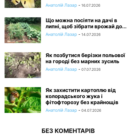
Анатолій Лазар
-
16.07.2026
Що можна посіяти на дачі в
липні, щоб зібрати врожай до...
Анатолій Лазар
-
14.07.2026
Як позбутися берізки польової
на городі без марних зусиль
Анатолій Лазар
-
07.07.2026
Як захистити картоплю від
колорадського жука і
фітофторозу без крайнощів
Анатолій Лазар
-
04.07.2026
БЕЗ КОМЕНТАРІВ