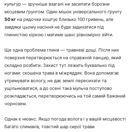
культур — зручніше взагалі не засипати борозни
місцевим ґрунтом. Один мішок універсального ґрунту
50 кг
на рядочки коштує близько 100 гривень, але
завдяки цьому насіння не буде задихатися під
глинистою кіркою і матиме шанс рівномірно зійти.
Ще одна проблема глини — травневі дощі. Після них
поверхня перетворюється на справжній панцир, який
складно розбити. Захист тут лежить буквально під
ногами: скошена трава в міжряддях. Вона допомагає
утримувати вологу, не дає землі пересихати та
ущільнюватися, а до осені така мульча поступово
розкладається, перетворюючись на той самий бажаний
чорнозем.
Однак є нюанс. Якщо погода волога і у вашій місцевості
багато слимаків, товстий шар сирої трави