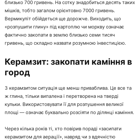
близько 700 гривень. На сотку знадобиться десять таких
мішків, тобто загалом орієнтовно 7000 гривень.
Вермикуліт обійдеться ще дорожче. Виходить, що
«розпушити глину» під картоплю чи моркву означає
фактично закопати в землю близько семи тисяч
гривень, що складно назвати розумною інвестицією.
Керамзит: закопати каміння в
город
З керамзитом ситуація ще менш приваблива. Це все та
ж глина, тільки випалена і перетворена на тверді
кульки. Використовувати її для розпушення великої
площі — означає буквально розсіяти по ділянці каміння.
Через кілька років ті, хто повірив пораді «засипати
керамзитом для аерації», навряд чи з вдячністю