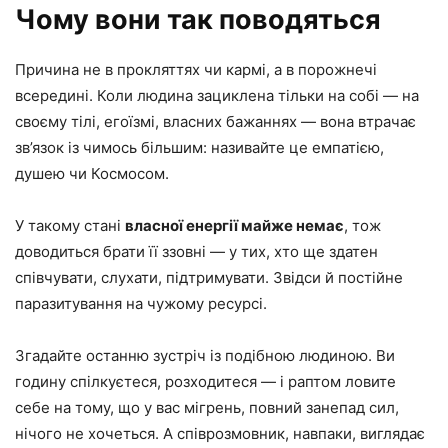
Чому вони так поводяться
Причина не в прокляттях чи кармі, а в порожнечі
всередині. Коли людина зациклена тільки на собі — на
своєму тілі, егоїзмі, власних бажаннях — вона втрачає
зв’язок із чимось більшим: називайте це емпатією,
душею чи Космосом.
У такому стані
власної енергії майже немає
, тож
доводиться брати її ззовні — у тих, хто ще здатен
співчувати, слухати, підтримувати. Звідси й постійне
паразитування на чужому ресурсі.
Згадайте останню зустріч із подібною людиною. Ви
годину спілкуєтеся, розходитеся — і раптом ловите
себе на тому, що у вас мігрень, повний занепад сил,
нічого не хочеться. А співрозмовник, навпаки, виглядає