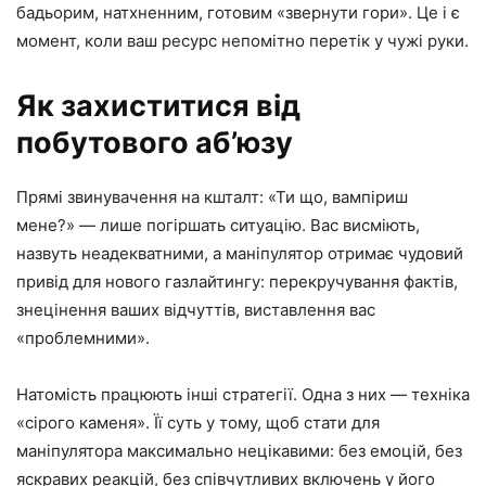
бадьорим, натхненним, готовим «звернути гори». Це і є
момент, коли ваш ресурс непомітно перетік у чужі руки.
Як захиститися від
побутового аб’юзу
Прямі звинувачення на кшталт: «Ти що, вампіриш
мене?» — лише погіршать ситуацію. Вас висміють,
назвуть неадекватними, а маніпулятор отримає чудовий
привід для нового газлайтингу: перекручування фактів,
знецінення ваших відчуттів, виставлення вас
«проблемними».
Натомість працюють інші стратегії. Одна з них — техніка
«сірого каменя». Її суть у тому, щоб стати для
маніпулятора максимально нецікавими: без емоцій, без
яскравих реакцій, без співчутливих включень у його