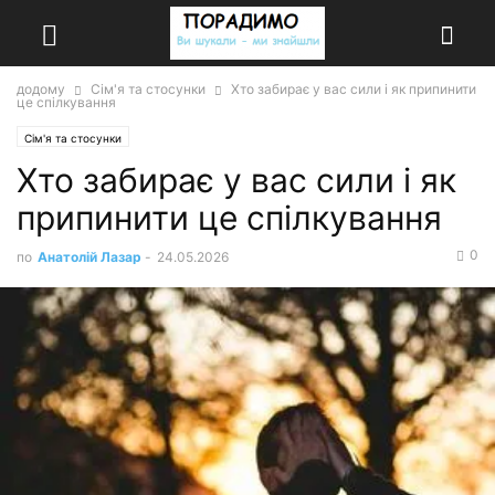
додому
Сім'я та стосунки
Хто забирає у вас сили і як припинити
це спілкування
Сім'я та стосунки
Хто забирає у вас сили і як
припинити це спілкування
0
по
Анатолій Лазар
-
24.05.2026