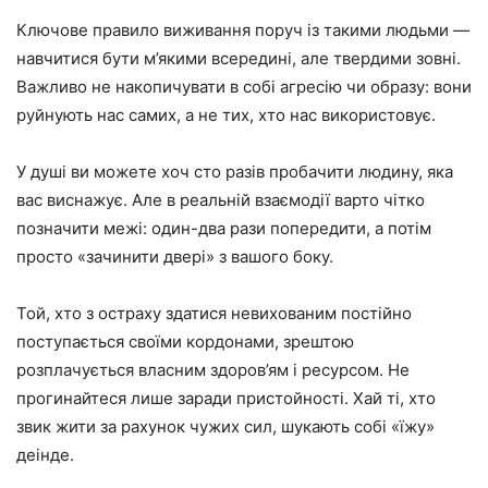
Ключове правило виживання поруч із такими людьми —
навчитися бути м’якими всередині, але твердими зовні.
Важливо не накопичувати в собі агресію чи образу: вони
руйнують нас самих, а не тих, хто нас використовує.
У душі ви можете хоч сто разів пробачити людину, яка
вас виснажує. Але в реальній взаємодії варто чітко
позначити межі: один-два рази попередити, а потім
просто «зачинити двері» з вашого боку.
Той, хто з остраху здатися невихованим постійно
поступається своїми кордонами, зрештою
розплачується власним здоров’ям і ресурсом. Не
прогинайтеся лише заради пристойності. Хай ті, хто
звик жити за рахунок чужих сил, шукають собі «їжу»
деінде.