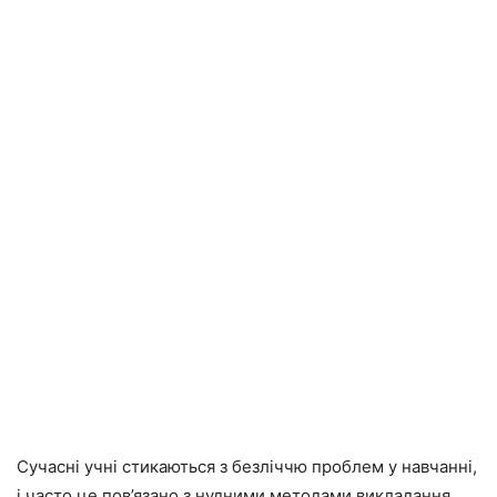
Сучасні учні стикаються з безліччю проблем у навчанні,
і часто це пов’язано з нудними методами викладання.