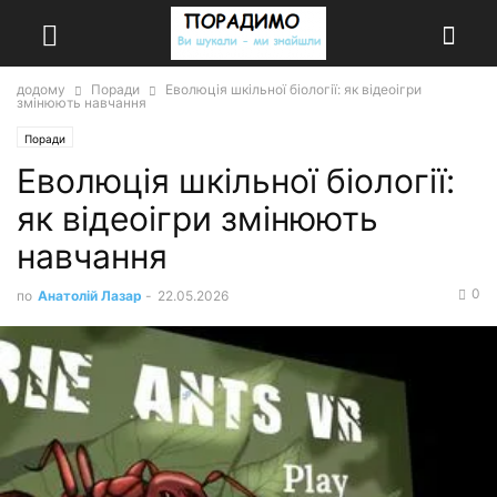
додому
Поради
Еволюція шкільної біології: як відеоігри
змінюють навчання
Поради
Еволюція шкільної біології:
як відеоігри змінюють
навчання
0
по
Анатолій Лазар
-
22.05.2026