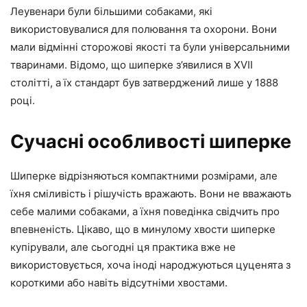
Леувенари були більшими собаками, які
використовувалися для полювання та охорони. Вони
мали відмінні сторожові якості та були універсальними
тваринами. Відомо, що шиперке з’явилися в XVII
столітті, а їх стандарт був затверджений лише у 1888
році.
Сучасні особливості шиперке
Шиперке відрізняються компактними розмірами, але
їхня сміливість і рішучість вражають. Вони не вважають
себе малими собаками, а їхня поведінка свідчить про
впевненість. Цікаво, що в минулому хвости шиперке
купірували, але сьогодні ця практика вже не
використовується, хоча іноді народжуються цуценята з
короткими або навіть відсутніми хвостами.