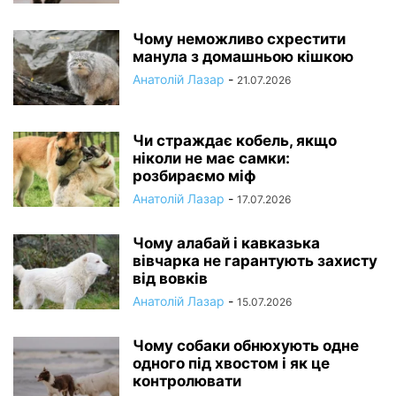
Чому неможливо схрестити
манула з домашньою кішкою
Анатолій Лазар
-
21.07.2026
Чи страждає кобель, якщо
ніколи не має самки:
розбираємо міф
Анатолій Лазар
-
17.07.2026
Чому алабай і кавказька
вівчарка не гарантують захисту
від вовків
Анатолій Лазар
-
15.07.2026
Чому собаки обнюхують одне
одного під хвостом і як це
контролювати