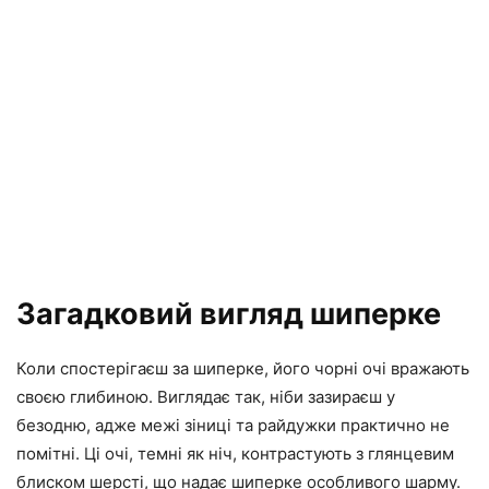
Загадковий вигляд шиперке
Коли спостерігаєш за шиперке, його чорні очі вражають
своєю глибиною. Виглядає так, ніби зазираєш у
безодню, адже межі зіниці та райдужки практично не
помітні. Ці очі, темні як ніч, контрастують з глянцевим
блиском шерсті, що надає шиперке особливого шарму.