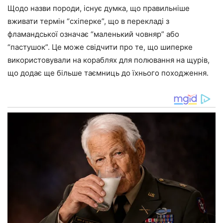
Щодо назви породи, існує думка, що правильніше
вживати термін “схіперке”, що в перекладі з
фламандської означає “маленький човняр” або
“пастушок”. Це може свідчити про те, що шиперке
використовували на кораблях для полювання на щурів,
що додає ще більше таємниць до їхнього походження.