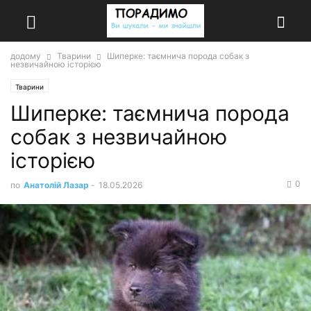
додому
Тварини
Шиперке: таємнича порода собак з
незвичайною історією
Тварини
Шиперке: таємнича порода
собак з незвичайною
історією
0
по
Анатолій Лазар
-
18.05.2026