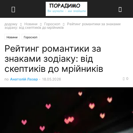
додому
Новини
Гороскоп
Рейтинг романтики за знаками
зодіаку: від скептиків до мрійників
Новини
Гороскоп
Рейтинг романтики за
знаками зодіаку: від
скептиків до мрійників
0
по
Анатолій Лазар
-
18.05.2026