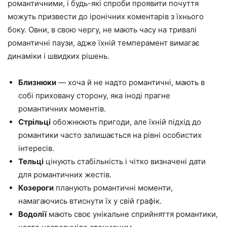
романтичними, і будь-які спроби проявити почуття
можуть призвести до іронічних коментарів з їхнього
боку. Овни, в свою чергу, не мають часу на тривалі
романтичні паузи, адже їхній темперамент вимагає
динаміки і швидких рішень.
Близнюки
— хоча й не надто романтичні, мають в
собі приховану сторону, яка іноді прагне
романтичних моментів.
Стрільці
обожнюють пригоди, але їхній підхід до
романтики часто залишається на рівні особистих
інтересів.
Тельці
цінують стабільність і чітко визначені дати
для романтичних жестів.
Козероги
планують романтичні моменти,
намагаючись втиснути їх у свій графік.
Водолії
мають своє унікальне сприйняття романтики,