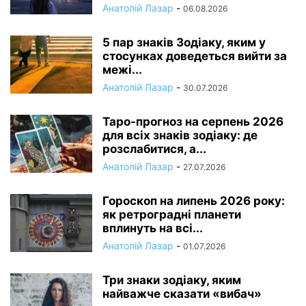
Анатолій Лазар
-
06.08.2026
5 пар знаків Зодіаку, яким у
стосунках доведеться вийти за
межі...
Анатолій Лазар
-
30.07.2026
Таро-прогноз на серпень 2026
для всіх знаків зодіаку: де
розслабитися, а...
Анатолій Лазар
-
27.07.2026
Гороскоп на липень 2026 року:
як ретроградні планети
вплинуть на всі...
Анатолій Лазар
-
01.07.2026
Три знаки зодіаку, яким
найважче сказати «вибач»