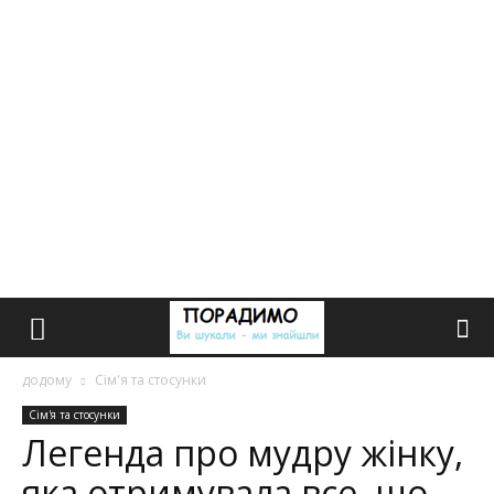
додому
Сім'я та стосунки
Сім'я та стосунки
Легенда про мудру жінку,
яка отримувала все, що