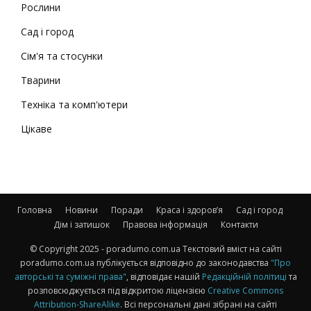
Рослини
Сад і город
Сім'я та стосунки
Тварини
Техніка та комп'ютери
Цікаве
Головна
Новини
Поради
Краса і здоров’я
Сад і город
Дім і затишок
Правова інформація
Контакти
© Copyright 2025 - poradumo.com.ua Текстовий вміст на сайті
poradumo.com.ua публікується відповідно до законодавства
"Про
авторські та суміжні права"
, відповідає нашій
Редакційній політиці
та
розповсюджується під відкритою ліцензією
Creative Commons
Attribution-ShareAlike
. Всі персональні дані зібрані на сайті