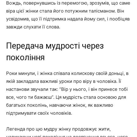
Вождь, повернувшись із перемогою, зрозумів, що саме
віра цієї жінки стала його потужним талісманом. Він
усвідомив, що її підтримка надала йому сил, і пообіцяв
завжди слухати її слова.
Передача мудрості через
покоління
Роки минули, і жінка співала колискову своїй доньці, в
якій закладала важливі уроки про віру в чоловіка. Її
настанови звучали так: “Вір у нього, і він принесе тобі
все, чого ти бажаєш”. Ця мудрість стала основою для
багатьох поколінь, навчаючи жінок, як важливо
підтримувати своїх чоловіків.
Легенда про цю мудру жінку продовжує жити,
надихаючи нові покоління на досягнення всього, чого