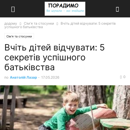
додому
Сім'я та стосунки
Вчіть дітей відчувати: 5 секретів
успішного батьківства
Сім'я та стосунки
Вчіть дітей відчувати: 5
секретів успішного
батьківства
0
по
Анатолій Лазар
-
17.05.2026