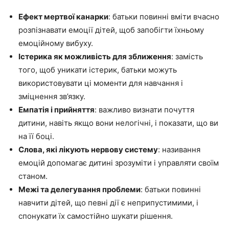
Ефект мертвої канарки
: батьки повинні вміти вчасно
розпізнавати емоції дітей, щоб запобігти їхньому
емоційному вибуху.
Істерика як можливість для зближення
: замість
того, щоб уникати істерик, батьки можуть
використовувати ці моменти для навчання і
зміцнення зв’язку.
Емпатія і прийняття
: важливо визнати почуття
дитини, навіть якщо вони нелогічні, і показати, що ви
на її боці.
Слова, які лікують нервову систему
: називання
емоцій допомагає дитині зрозуміти і управляти своїм
станом.
Межі та делегування проблеми
: батьки повинні
навчити дітей, що певні дії є неприпустимими, і
спонукати їх самостійно шукати рішення.