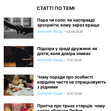
СТАТТІ ПО ТЕМІ
Пара чи соло: як насправді
зрозуміти, кому зараз краще
Анатолій Лазар
-
02.08.2026
Підозра у зраді дружини: як
діяти, коли довіра зникає
Анатолій Лазар
-
17.07.2026
Чому поради про особисті
кордони часто не спрацьовують
з рідними
Анатолій Лазар
-
14.07.2026
Притча про трьох старців: чому
варто обирати Любов