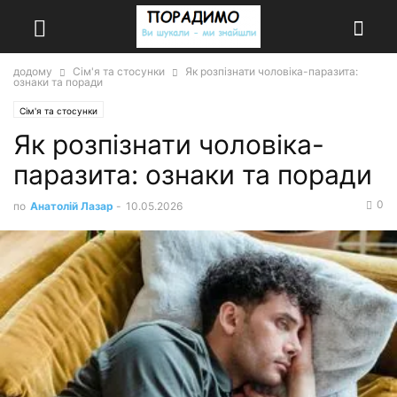
додому
Сім'я та стосунки
Як розпізнати чоловіка-паразита:
ознаки та поради
Сім'я та стосунки
Як розпізнати чоловіка-
паразита: ознаки та поради
0
по
Анатолій Лазар
-
10.05.2026