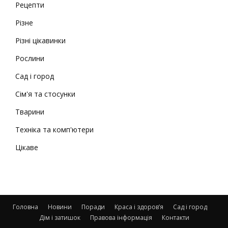
Рецепти
Різне
Різні цікавинки
Рослини
Сад і город
Сім'я та стосунки
Тварини
Техніка та комп'ютери
Цікаве
Головна
Новини
Поради
Краса і здоров’я
Сад і город
Дім і затишок
Правова інформація
Контакти