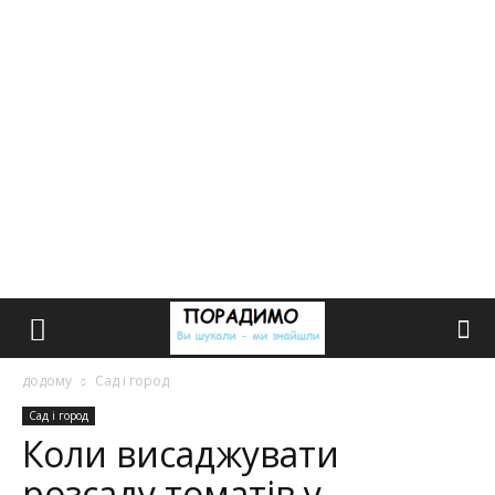
додому
Сад і город
Сад і город
Коли висаджувати
розсаду томатів у