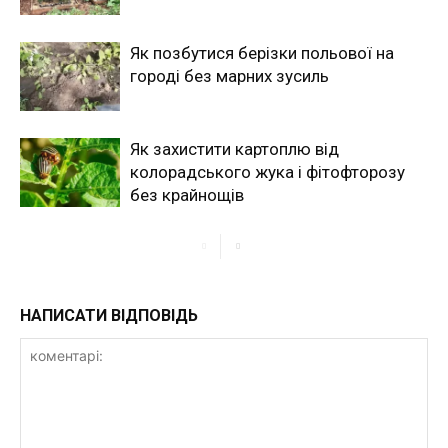
Як позбутися берізки польової на
городі без марних зусиль
Як захистити картоплю від
колорадського жука і фітофторозу
без крайнощів
НАПИСАТИ ВІДПОВІДЬ