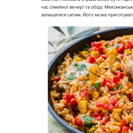
час сімейної вечері та обіду. Мексикансь
залишатися ситим. Його може приготувати