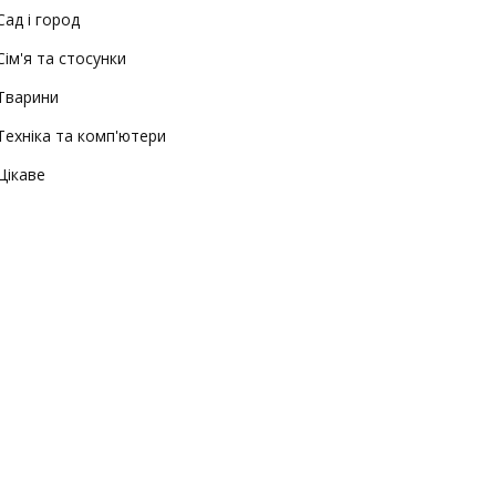
Сад і город
Сім'я та стосунки
Тварини
Техніка та комп'ютери
Цікаве