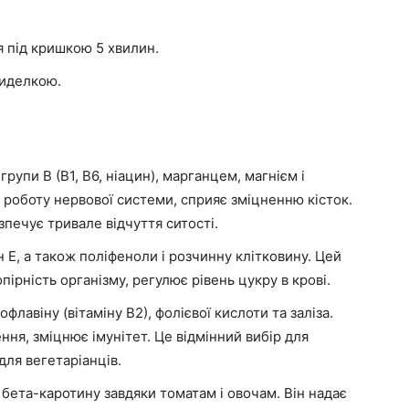
я під кришкою 5 хвилин.
виделкою.
упи В (В1, В6, ніацин), марганцем, магнієм і
роботу нервової системи, сприяє зміцненню кісток.
печує тривале відчуття ситості.
ін Е, а також поліфеноли і розчинну клітковину. Цей
ірність організму, регулює рівень цукру в крові.
флавіну (вітаміну В2), фолієвої кислоти та заліза.
ння, зміцнює імунітет. Це відмінний вибір для
для вегетаріанців.
і бета-каротину завдяки томатам і овочам. Він надає