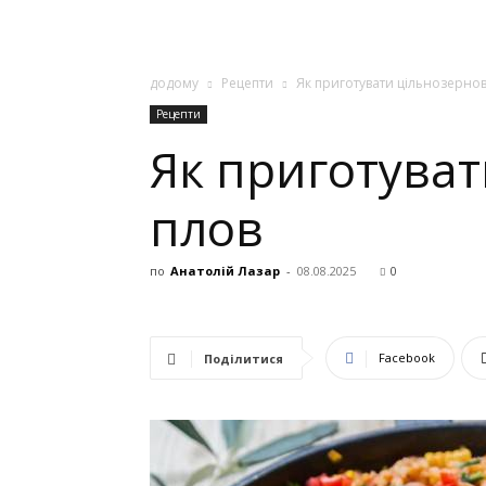
додому
Рецепти
Як приготувати цільнозерно
Рецепти
Як приготува
плов
по
Анатолій Лазар
-
08.08.2025
0
Facebook
Поділитися