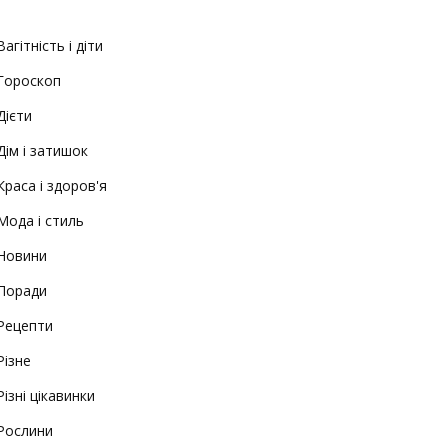
Вагітність і діти
Гороскоп
Дієти
Дім і затишок
Краса і здоров'я
Мода і стиль
Новини
Поради
Рецепти
Різне
Різні цікавинки
Рослини