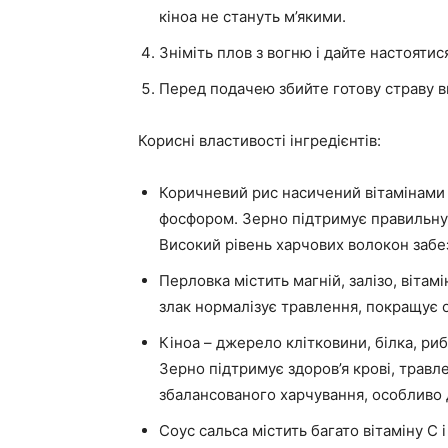
кіноа не стануть м’якими.
Зніміть плов з вогню і дайте настоятис
Перед подачею збийте готову страву 
Корисні властивості інгредієнтів:
Коричневий рис насичений вітамінами гр
фосфором. Зерно підтримує правильну 
Високий рівень харчових волокон забез
Перловка містить магній, залізо, вітам
злак нормалізує травлення, покращує оп
Кіноа – джерело клітковини, білка, рибо
Зерно підтримує здоров’я крові, травле
збалансованого харчування, особливо 
Соус сальса містить багато вітаміну С 