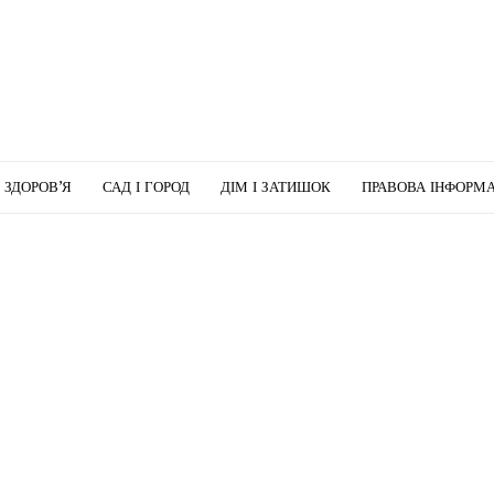
І ЗДОРОВ’Я
САД І ГОРОД
ДІМ І ЗАТИШОК
ПРАВОВА ІНФОРМА