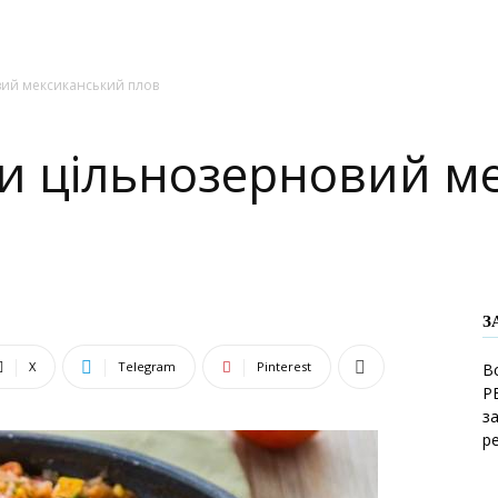
вий мексиканський плов
ти цільнозерновий м
З
X
Telegram
Pinterest
В
Р
з
р