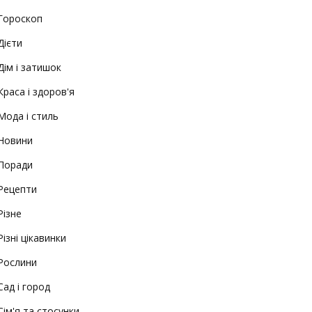
Гороскоп
Дієти
Дім і затишок
Краса і здоров'я
Мода і стиль
Новини
Поради
Рецепти
Різне
Різні цікавинки
Рослини
Сад і город
Сім'я та стосунки