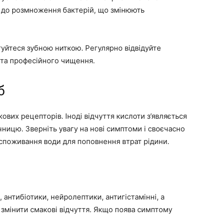
ть до розмноження бактерій, що змінюють
стуйтеся зубною ниткою. Регулярно відвідуйте
 та професійного чищення.
б
вих рецепторів. Іноді відчуття кислоти з’являється
ницю. Зверніть увагу на нові симптоми і своєчасно
 споживання води для поповнення втрат рідини.
 антибіотики, нейролептики, антигістамінні, а
і змінити смакові відчуття. Якщо поява симптому