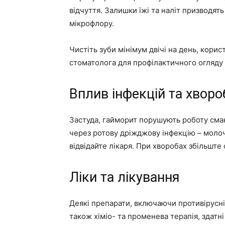
відчуття. Залишки їжі та наліт призводя
мікрофлору.
Чистіть зуби мінімум двічі на день, кори
стоматолога для профілактичного огляду
Вплив інфекцій та хворо
Застуда, гайморит порушують роботу смако
через ротову дріжджову інфекцію – молоч
відвідайте лікаря. При хворобах збільште
Ліки та лікування
Деякі препарати, включаючи противірусні,
також хіміо- та променева терапія, здатн