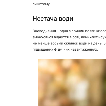
симптому.
Нестача води
Зневоднення – одна з причин появи кислог
змінюються відчуття в роті, виникають су
не менше восьми склянок води на день. Збі
підвищених фізичних навантаженнях.