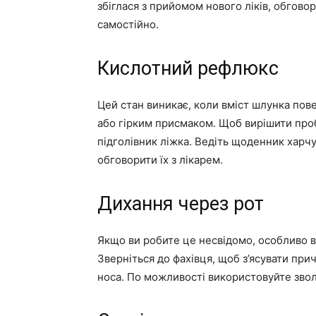
збіглася з прийомом нового ліків, обговор
самостійно.
Кислотний рефлюкс
Цей стан виникає, коли вміст шлунка пов
або гірким присмаком. Щоб вирішити пробл
підголівник ліжка. Ведіть щоденник харч
обговорити їх з лікарем.
Дихання через рот
Якщо ви робите це несвідомо, особливо вн
Зверніться до фахівця, щоб з’ясувати при
носа. По можливості використовуйте звол