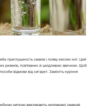
ебе приглушеність смаків і появу кислих нот. Цей
их ризиків, пов’язаних зі шкідливою звичкою. Щоб
пособи відмови від сигарет. Замініть куріння
 зубною ниткою викликають неприємні смакові