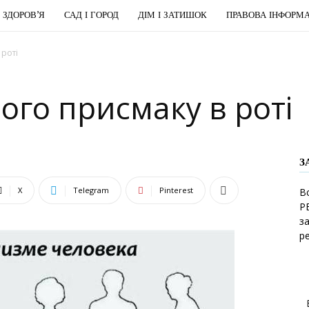
І ЗДОРОВ’Я
САД І ГОРОД
ДІМ І ЗАТИШОК
ПРАВОВА ІНФОРМА
 роті
ого присмаку в роті
З
X
Telegram
Pinterest
В
Р
з
р