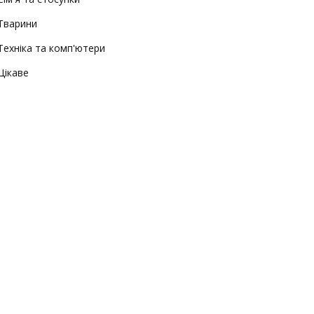
Тварини
Техніка та комп'ютери
Цікаве