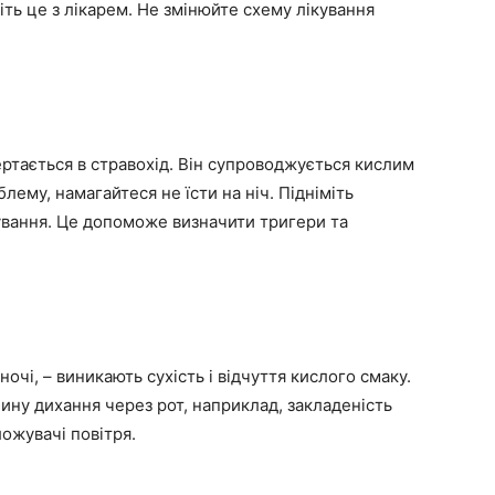
іть це з лікарем. Не змінюйте схему лікування
ертається в стравохід. Він супроводжується кислим
ему, намагайтеся не їсти на ніч. Підніміть
ування. Це допоможе визначити тригери та
очі, – виникають сухість і відчуття кислого смаку.
чину дихання через рот, наприклад, закладеність
ожувачі повітря.