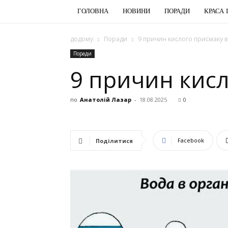
ГОЛОВНА
НОВИНИ
ПОРАДИ
КРАСА 
додому
Поради
9 причин кислого присмаку в
Поради
9 причин кисл
по
Анатолій Лазар
-
18.08.2025
0
Facebook
Поділитися