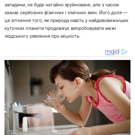
западини, не буде негайно зруйноване, але з часом
зазнає серйозних фізичних і хімічних змін. Його доля —
це втілення того, як природа навіть у найдивовижніших
куточках планети продовжує випробовувати межі
людського уявлення про міцність.