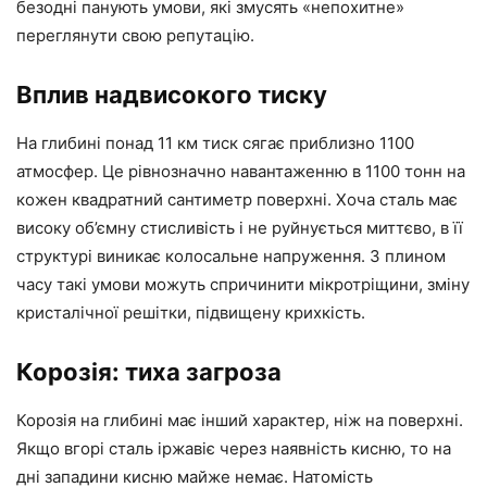
безодні панують умови, які змусять «непохитне»
переглянути свою репутацію.
Вплив надвисокого тиску
На глибині понад 11 км тиск сягає приблизно 1100
атмосфер. Це рівнозначно навантаженню в 1100 тонн на
кожен квадратний сантиметр поверхні. Хоча сталь має
високу об’ємну стисливість і не руйнується миттєво, в її
структурі виникає колосальне напруження. З плином
часу такі умови можуть спричинити мікротріщини, зміну
кристалічної решітки, підвищену крихкість.
Корозія: тиха загроза
Корозія на глибині має інший характер, ніж на поверхні.
Якщо вгорі сталь іржавіє через наявність кисню, то на
дні западини кисню майже немає. Натомість