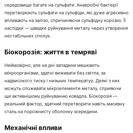
середовище багате на сульфати. Анаеробні бактерії
перетворюють сульфати на сульфіди, які дуже агресивно
впливають на залізо, спричиняючи сульфідну корозію. Її
наслідки — швидке руйнування металу через утворення
нестабільних сполук.
Біокорозія: життя в темряві
Неймовірно, але на дні западини мешкають
мікроорганізми, здатні виживати без світла, за
надвисокого тиску і низьких температур. Деякі з них
можуть споживати мікроелементи металу, сприяючи
ще активнішому руйнуванню ковадла. Біокорозія —
реальний фактор, здатний перетворити навіть масивну
сталь на порожнисту оболонку зсередини.
Механічні впливи