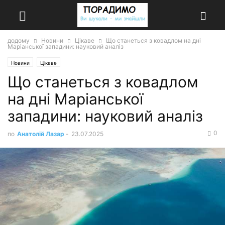
додому
Новини
Цікаве
Що станеться з ковадлом на дні
Маріанської западини: науковий аналіз
Новини
Цікаве
Що станеться з ковадлом
на дні Маріанської
западини: науковий аналіз
0
по
Анатолій Лазар
-
23.07.2025