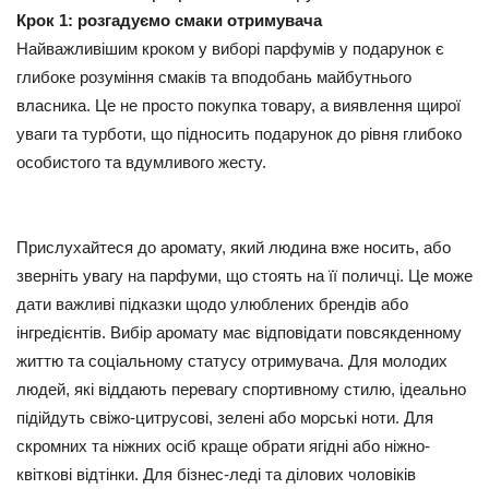
Крок 1: розгадуємо смаки отримувача
Найважливішим кроком у виборі парфумів у подарунок є
глибоке розуміння смаків та вподобань майбутнього
власника. Це не просто покупка товару, а виявлення щирої
уваги та турботи, що підносить подарунок до рівня глибоко
особистого та вдумливого жесту.
Прислухайтеся до аромату, який людина вже носить, або
зверніть увагу на парфуми, що стоять на її поличці. Це може
дати важливі підказки щодо улюблених брендів або
інгредієнтів. Вибір аромату має відповідати повсякденному
життю та соціальному статусу отримувача. Для молодих
людей, які віддають перевагу спортивному стилю, ідеально
підійдуть свіжо-цитрусові, зелені або морські ноти. Для
скромних та ніжних осіб краще обрати ягідні або ніжно-
квіткові відтінки. Для бізнес-леді та ділових чоловіків