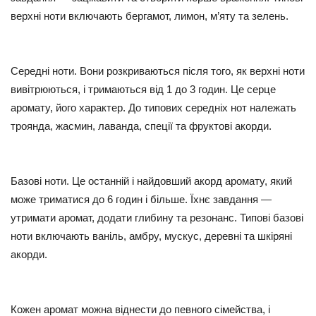
верхні ноти включають бергамот, лимон, м’яту та зелень.
Середні ноти. Вони розкриваються після того, як верхні ноти
вивітрюються, і тримаються від 1 до 3 годин. Це серце
аромату, його характер. До типових середніх нот належать
троянда, жасмин, лаванда, спеції та фруктові акорди.
Базові ноти. Це останній і найдовший акорд аромату, який
може триматися до 6 годин і більше. Їхнє завдання —
утримати аромат, додати глибину та резонанс. Типові базові
ноти включають ваніль, амбру, мускус, деревні та шкіряні
акорди.
Кожен аромат можна віднести до певного сімейства, і