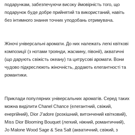
подарункам, забезпечуючи високу ймовірність того, що
подарунок буде добре прийнятий та використаний, навіть
без інтимного знання точних уподобань отримувача.
Жіночі універсальні аромати. До них належать легкі квіткові
композиції (з нотами троянди, жасмину, півонії), акватичні
(що дарують свіжість океану) та цитрусові аромати. Вони
чудово підкреслюють жіночність, додають елегантності та
романтики.
Приклади популярних універсальних ароматів. Серед таких
можна виділити Chanel Chance (елегантний, свіжий,
енергійний), Dior J’adore (розкішний, витончений квітковий),
Miss Dior Blooming Bouquet (легкий, ніжний, романтичний),
Jo Malone Wood Sage & Sea Salt (акватичний, свіжий, з