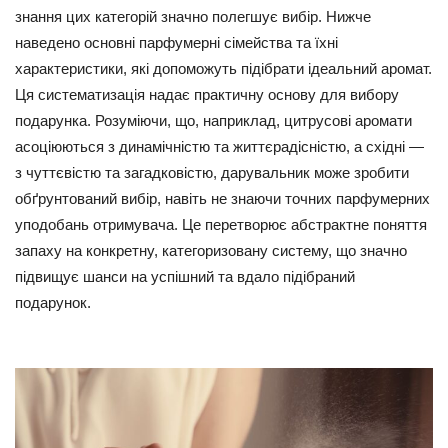
знання цих категорій значно полегшує вибір. Нижче
наведено основні парфумерні сімейства та їхні
характеристики, які допоможуть підібрати ідеальний аромат.
Ця систематизація надає практичну основу для вибору
подарунка. Розуміючи, що, наприклад, цитрусові аромати
асоціюються з динамічністю та життєрадісністю, а східні —
з чуттєвістю та загадковістю, дарувальник може зробити
обґрунтований вибір, навіть не знаючи точних парфумерних
уподобань отримувача. Це перетворює абстрактне поняття
запаху на конкретну, категоризовану систему, що значно
підвищує шанси на успішний та вдало підібраний
подарунок.