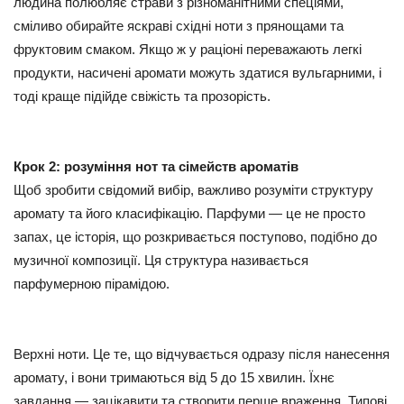
людина полюбляє страви з різноманітними спеціями,
сміливо обирайте яскраві східні ноти з прянощами та
фруктовим смаком. Якщо ж у раціоні переважають легкі
продукти, насичені аромати можуть здатися вульгарними, і
тоді краще підійде свіжість та прозорість.
Крок 2: розуміння нот та сімейств ароматів
Щоб зробити свідомий вибір, важливо розуміти структуру
аромату та його класифікацію. Парфуми — це не просто
запах, це історія, що розкривається поступово, подібно до
музичної композиції. Ця структура називається
парфумерною пірамідою.
Верхні ноти. Це те, що відчувається одразу після нанесення
аромату, і вони тримаються від 5 до 15 хвилин. Їхнє
завдання — зацікавити та створити перше враження. Типові