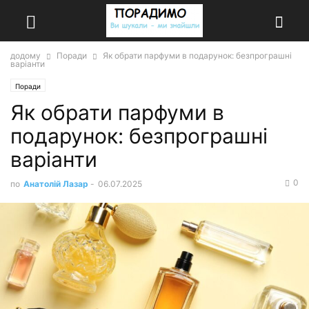
додому
Поради
Як обрати парфуми в подарунок: безпрограшні
варіанти
Поради
Як обрати парфуми в
подарунок: безпрограшні
варіанти
0
по
Анатолій Лазар
-
06.07.2025