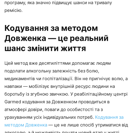
програму, яка значно підвищує шанси на тривалу
ремісію.
Кодування за методом
Довженка — це реальний
шанс змінити життя
Цей метод вже десятиліттями допомагає людям
подолати алкогольну залежність без болю,
медикаментів чи госпіталізації. Він не пригнічує волю, а
навпаки — мобілізує внутрішній ресурс людини на
боротьбу із згубною звичкою. У реабілітаційному центрі
Garmed кодування за Довженком проводиться в
атмосфері довіри, поваги до особистості та з
урахуванням усіх індивідуальних потреб.
Кодування за
методом Довженка
— це не лише спосіб утриматися від
алкоголю, а й можливість почати новий етап у житті.