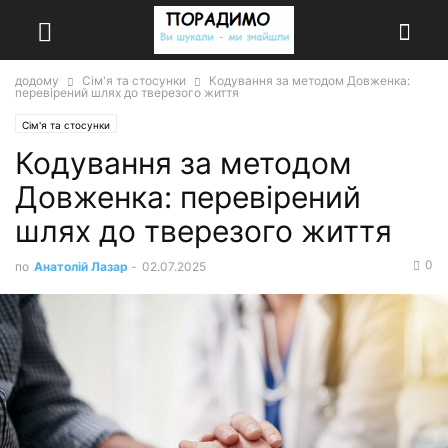
додому
Сім'я та стосунки
Кодування за методом Довженка:
перевірений шлях до тверезого життя
Сім'я та стосунки
Кодування за методом
Довженка: перевірений
шлях до тверезого життя
0
по
Анатолій Лазар
-
02.07.2025