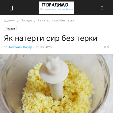
додому
Поради
Як натерти сир без терки
Поради
Як натерти сир без терки
0
по
Анатолій Лазар
-
12.06.2025