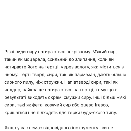
Різні види сиру натираються по-різному. М’який сир,
такий як моцарела, схильний до злипання, коли ви
натираєте його на тертці, через вологу, яка міститься в
ньому. Терті тверді сири, такі як пармезан, дають більше
сирного пилу, ніж стружки. Напівтверді сири, такі як
чеддер, найкраще натираються на тертці, тому що в
результаті виходять окремі смужки сиру. Інші більш м’які
сири, такі як фета, козячий сир або queso fresco,
кришаться і не підходять для терки будь-якого типу.
Якщо у вас немає відповідного інструменту і ви не