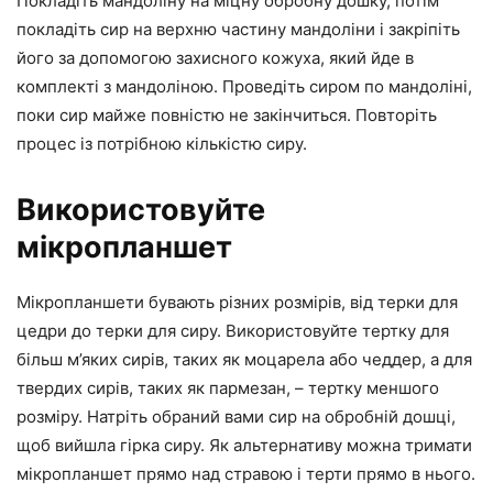
Покладіть мандоліну на міцну обробну дошку, потім
покладіть сир на верхню частину мандоліни і закріпіть
його за допомогою захисного кожуха, який йде в
комплекті з мандоліною. Проведіть сиром по мандоліні,
поки сир майже повністю не закінчиться. Повторіть
процес із потрібною кількістю сиру.
Використовуйте
мікропланшет
Мікропланшети бувають різних розмірів, від терки для
цедри до терки для сиру. Використовуйте тертку для
більш м’яких сирів, таких як моцарела або чеддер, а для
твердих сирів, таких як пармезан, – тертку меншого
розміру. Натріть обраний вами сир на обробній дошці,
щоб вийшла гірка сиру. Як альтернативу можна тримати
мікропланшет прямо над стравою і терти прямо в нього.