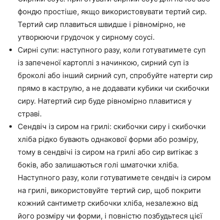
фондю простіше, якщо використовувати тертий сир.
Тертий сир плавиться швидше і рівномірно, не
утворюючи грудочок у сирному соусі.
Сирні супи: наступного разу, коли готуватимете суп
із запеченої картоплі з начинкою, сирний суп із
броколі або інший сирний суп, спробуйте натерти сир
прямо в каструлю, а не додавати кубики чи скибочки
сиру. Натертий сир буде рівномірно плавитися у
страві.
Сендвіч із сиром на грилі: скибочки сиру і скибочки
хліба рідко бувають однакової форми або розміру,
тому в сендвічі із сиром на грилі або сир витікає з
боків, або залишаються голі шматочки хліба.
Наступного разу, коли готуватимете сендвіч із сиром
на грилі, використовуйте тертий сир, щоб покрити
кожний сантиметр скибочки хліба, незалежно від
його розміру чи форми, і повністю позбудьтеся цієї