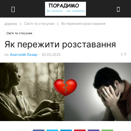
додому
Сім'я та стосунки
Як пережити розставання
Сім'я та стосунки
Як пережити розставання
0
по
Анатолій Лазар
-
20.05.2025