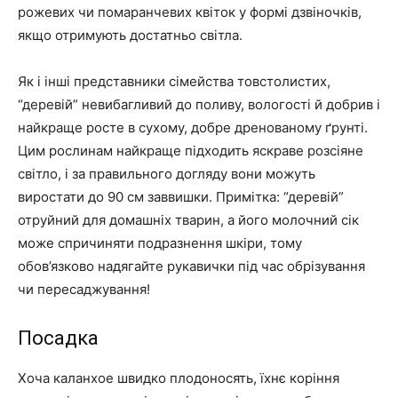
рожевих чи помаранчевих квіток у формі дзвіночків,
якщо отримують достатньо світла.
Як і інші представники сімейства товстолистих,
“деревій” невибагливий до поливу, вологості й добрив і
найкраще росте в сухому, добре дренованому ґрунті.
Цим рослинам найкраще підходить яскраве розсіяне
світло, і за правильного догляду вони можуть
виростати до 90 см заввишки. Примітка: “деревій”
отруйний для домашніх тварин, а його молочний сік
може спричиняти подразнення шкіри, тому
обов’язково надягайте рукавички під час обрізування
чи пересаджування!
Посадка
Хоча каланхое швидко плодоносять, їхнє коріння