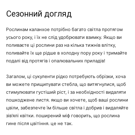
Сезонний догляд
Рослинам каланхое потрібно багато світла протягом
усього року, і їх не слід удобрювати взимку. Якщо ви
поливаєте ці рослини раз на кілька тижнів влітку,
поливайте їх ще рідше в холодну пору року і тримайте
подалі від протягів і опалювальних приладів!
Загалом, ці сукуленти рідко потребують обрізки, хоча
ви можете прищипувати стебла, що витягнулися, щоб
стимулювати густіший ріст, і за необхідності видаляти
пошкоджене листя. якщо ви хочете, щоб ваші рослини
цвіли, забезпечте їм більше світла і добрив і видаляйте
зів’ялі квітки. поширений міф говорить, що рослина
гине після цвітіння. це не так.