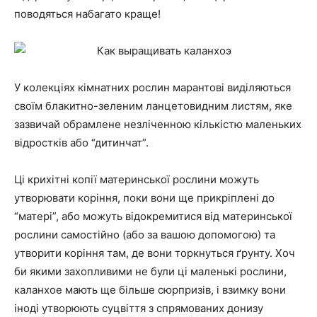
поводяться набагато краще!
У колекціях кімнатних рослин марантові виділяються
своїм блакитно-зеленим ланцетовидним листям, яке
зазвичай обрамлене незліченною кількістю маленьких
відростків або “дитинчат”.
Ці крихітні копії материнської рослини можуть
утворювати коріння, поки вони ще прикріплені до
“матері”, або можуть відокремитися від материнської
рослини самостійно (або за вашою допомогою) та
утворити коріння там, де вони торкнуться ґрунту. Хоч
би якими захопливими не були ці маленькі рослини,
каланхое мають ще більше сюрпризів, і взимку вони
іноді утворюють суцвіття з спрямованих донизу