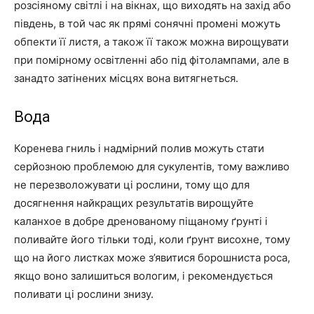
розсіяному світлі і на вікнах, що виходять на захід або
південь, в той час як прямі сонячні промені можуть
обпекти її листя, а також її також можна вирощувати
при помірному освітленні або під фітолампами, але в
занадто затінених місцях вона витягнеться.
Вода
Коренева гниль і надмірний полив можуть стати
серйозною проблемою для сукулентів, тому важливо
не перезволожувати ці рослини, тому що для
досягнення найкращих результатів вирощуйте
каланхое в добре дренованому піщаному ґрунті і
поливайте його тільки тоді, коли ґрунт висохне, тому
що на його листках може з’явитися борошниста роса,
якщо воно залишиться вологим, і рекомендується
поливати ці рослини знизу.