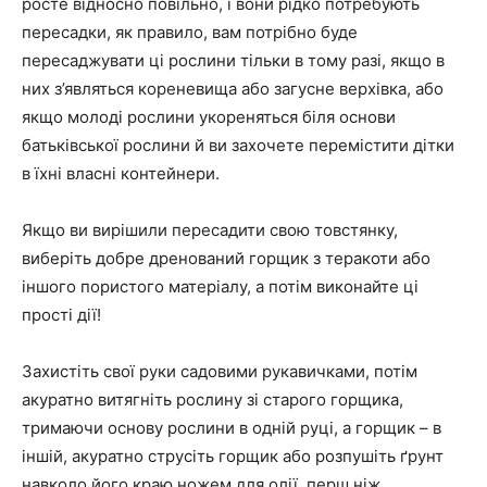
росте відносно повільно, і вони рідко потребують
пересадки, як правило, вам потрібно буде
пересаджувати ці рослини тільки в тому разі, якщо в
них з’являться кореневища або загусне верхівка, або
якщо молоді рослини укореняться біля основи
батьківської рослини й ви захочете перемістити дітки
в їхні власні контейнери.
Якщо ви вирішили пересадити свою товстянку,
виберіть добре дренований горщик з теракоти або
іншого пористого матеріалу, а потім виконайте ці
прості дії!
Захистіть свої руки садовими рукавичками, потім
акуратно витягніть рослину зі старого горщика,
тримаючи основу рослини в одній руці, а горщик – в
іншій, акуратно струсіть горщик або розпушіть ґрунт
навколо його краю ножем для олії, перш ніж