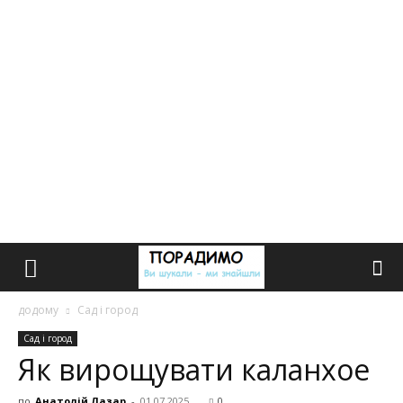
додому
Сад і город
Сад і город
Як вирощувати каланхое
по
Анатолій Лазар
-
01.07.2025
0