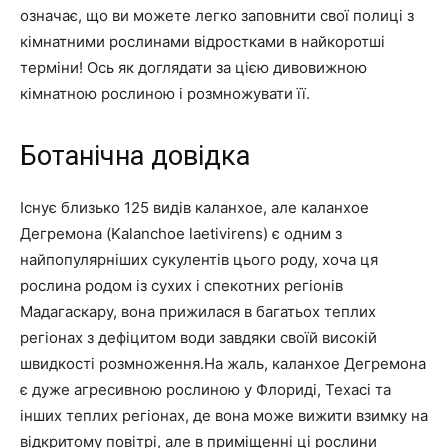
означає, що ви можете легко заповнити свої полиці з
кімнатними рослинами відростками в найкоротші
терміни! Ось як доглядати за цією дивовижною
кімнатною рослиною і розмножувати її.
Ботанічна довідка
Існує близько 125 видів каланхое, але каланхое
Дегремона (Kalanchoe laetivirens) є одним з
найпопулярніших сукулентів цього роду, хоча ця
рослина родом із сухих і спекотних регіонів
Мадагаскару, вона прижилася в багатьох теплих
регіонах з дефіцитом води завдяки своїй високій
швидкості розмноження.На жаль, каланхое Дегремона
є дуже агресивною рослиною у Флориді, Техасі та
інших теплих регіонах, де вона може вижити взимку на
відкритому повітрі, але в приміщенні ці рослини