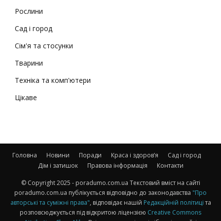
Рослини
Сад і город
Сім'я та стосунки
Тварини
Техніка та комп'ютери
Цікаве
Головна
Новини
Поради
Краса і здоров’я
Сад і город
Дім і затишок
Правова інформація
Контакти
© Copyright 2025 - poradumo.com.ua Текстовий вміст на сайті
poradumo.com.ua публікується відповідно до законодавства
"Про
авторські та суміжні права"
, відповідає нашій
Редакційній політиці
та
розповсюджується під відкритою ліцензією
Creative Commons