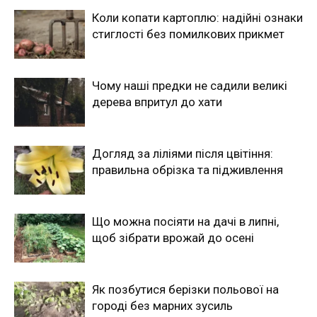
Коли копати картоплю: надійні ознаки
стиглості без помилкових прикмет
Чому наші предки не садили великі
дерева впритул до хати
Догляд за ліліями після цвітіння:
правильна обрізка та підживлення
Що можна посіяти на дачі в липні,
щоб зібрати врожай до осені
Як позбутися берізки польової на
городі без марних зусиль