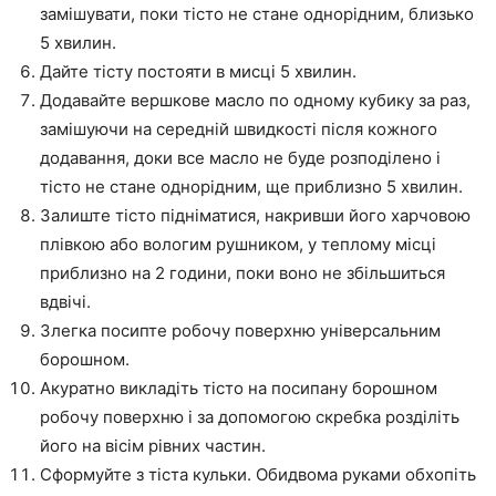
замішувати, поки тісто не стане однорідним, близько
5 хвилин.
Дайте тісту постояти в мисці 5 хвилин.
Додавайте вершкове масло по одному кубику за раз,
замішуючи на середній швидкості після кожного
додавання, доки все масло не буде розподілено і
тісто не стане однорідним, ще приблизно 5 хвилин.
Залиште тісто підніматися, накривши його харчовою
плівкою або вологим рушником, у теплому місці
приблизно на 2 години, поки воно не збільшиться
вдвічі.
Злегка посипте робочу поверхню універсальним
борошном.
Акуратно викладіть тісто на посипану борошном
робочу поверхню і за допомогою скребка розділіть
його на вісім рівних частин.
Сформуйте з тіста кульки. Обидвома руками обхопіть