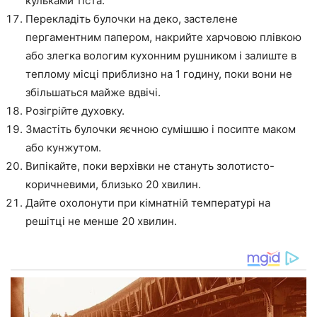
кульками тіста.
Перекладіть булочки на деко, застелене
пергаментним папером, накрийте харчовою плівкою
або злегка вологим кухонним рушником і залиште в
теплому місці приблизно на 1 годину, поки вони не
збільшаться майже вдвічі.
Розігрійте духовку.
Змастіть булочки яєчною сумішшю і посипте маком
або кунжутом.
Випікайте, поки верхівки не стануть золотисто-
коричневими, близько 20 хвилин.
Дайте охолонути при кімнатній температурі на
решітці не менше 20 хвилин.