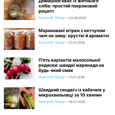
Домашній квас із житнього
хліба: простий покроковий
рецепт
Анатолій Лазар
-
03.08.2026
Мариновані огірки з кетчупом
чилі на зиму: хрусткі й ароматні
Анатолій Лазар
-
27.07.2026
П’ять варіантів малосольної
редиски: швидкі маринади на
будь-який смак
Анатолій Лазар
-
17.07.2026
Швидкий сендвіч із кабачків у
мікрохвильовці за 10 хвилин
Анатолій Лазар
-
16.07.2026