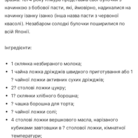
начинкою з бобової пасти, які, ймовірно, надихалися на
начинку ізанку ізанко (інша назва пасти з червоної
квасолі). Незабаром солодкі булочки поширилися по
всій Японії.
Інгредієнти:
1 склянка незбираного молока;
1 чайна ложка дріжджів швидкого приготування або 1
? чайної ложки активних сухих дріжджів;
2? столові ложки цукру;
1? склянки хлібного борошна;
? чашка борошна для торта;
? чайної ложки солі;
4 столові ложки вершкового масла, нарізаного
кубиками завтовшки в ? столової ложки, кімнатної
температури;