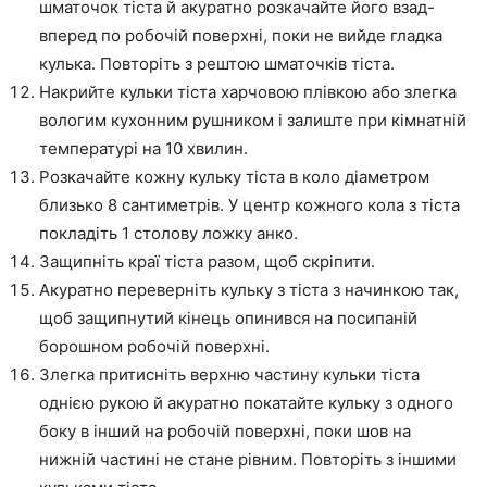
шматочок тіста й акуратно розкачайте його взад-
вперед по робочій поверхні, поки не вийде гладка
кулька. Повторіть з рештою шматочків тіста.
Накрийте кульки тіста харчовою плівкою або злегка
вологим кухонним рушником і залиште при кімнатній
температурі на 10 хвилин.
Розкачайте кожну кульку тіста в коло діаметром
близько 8 сантиметрів. У центр кожного кола з тіста
покладіть 1 столову ложку анко.
Защипніть краї тіста разом, щоб скріпити.
Акуратно переверніть кульку з тіста з начинкою так,
щоб защипнутий кінець опинився на посипаній
борошном робочій поверхні.
Злегка притисніть верхню частину кульки тіста
однією рукою й акуратно покатайте кульку з одного
боку в інший на робочій поверхні, поки шов на
нижній частині не стане рівним. Повторіть з іншими