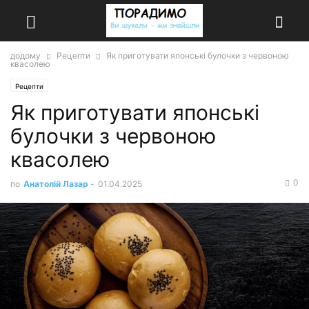
додому
Рецепти
Як приготувати японські булочки з червоною
квасолею
Рецепти
Як приготувати японські
булочки з червоною
квасолею
0
по
Анатолій Лазар
-
01.04.2025