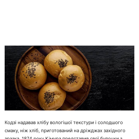
Кодзі надавав хлібу вологішої текстури і солодшого
смаку, ніж хліб, приготований на дріжджах західного
зразка. 1874 року Кімура представив свої булочки з