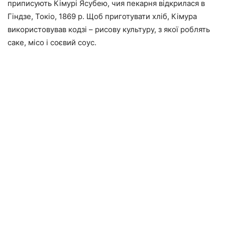
приписують Кімурі Ясубею, чия пекарня відкрилася в
Гіндзе, Токіо, 1869 р. Щоб приготувати хліб, Кімура
використовував кодзі – рисову культуру, з якої роблять
саке, місо і соєвий соус.