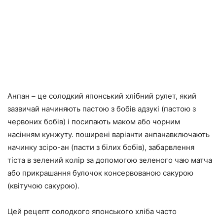
Анпан – це солодкий японський хлібний рулет, який
зазвичай начиняють пастою з бобів адзукі (пастою з
червоних бобів) і посипають маком або чорним
насінням кунжуту. поширені варіанти анпанавключають
начинку зсіро-ан (пасти з білих бобів), забарвлення
тіста в зелений колір за допомогою зеленого чаю матча
або прикрашання булочок консервованою сакурою
(квітучою сакурою).
Цей рецепт солодкого японського хліба часто