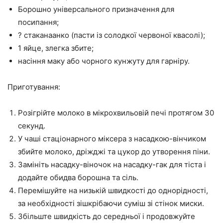
Борошно універсального призначення для
посипання;
? стаканаанко (пасти із солодкої червоної квасолі);
1 яйце, злегка збите;
насіння маку або чорного кунжуту для гарніру.
Приготування:
Розігрійте молоко в мікрохвильовій печі протягом 30
секунд.
У чаші стаціонарного міксера з насадкою-вінчиком
збийте молоко, дріжджі та цукор до утворення піни.
Замініть насадку-віночок на насадку-гак для тіста і
додайте обидва борошна та сіль.
Перемішуйте на низькій швидкості до однорідності,
за необхідності зішкрібаючи суміш зі стінок миски.
Збільште швидкість до середньої і продовжуйте