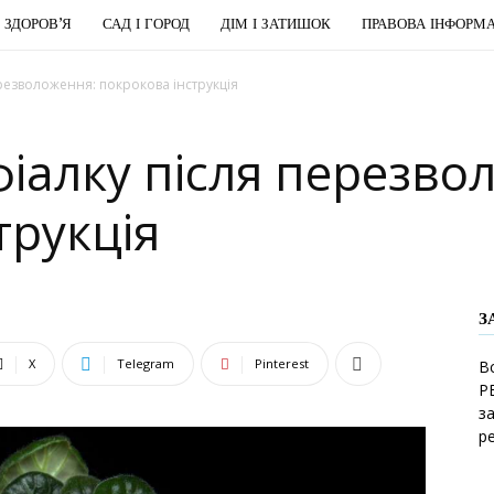
І ЗДОРОВ’Я
САД І ГОРОД
ДІМ І ЗАТИШОК
ПРАВОВА ІНФОРМА
ерезволоження: покрокова інструкція
фіалку після перезво
трукція
З
X
Telegram
Pinterest
В
Р
з
р