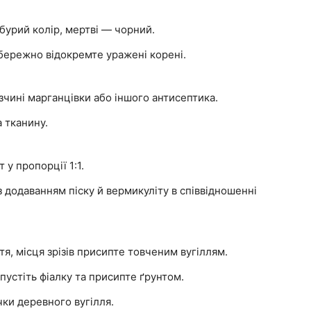
-бурий колір, мертві — чорний.
бережно відокремте уражені корені.
чині марганцівки або іншого антисептика.
а тканину.
 у пропорції 1:1.
з додаванням піску й вермикуліту в співвідношенні
тя, місця зрізів присипте товченим вугіллям.
устіть фіалку та присипте ґрунтом.
ки деревного вугілля.