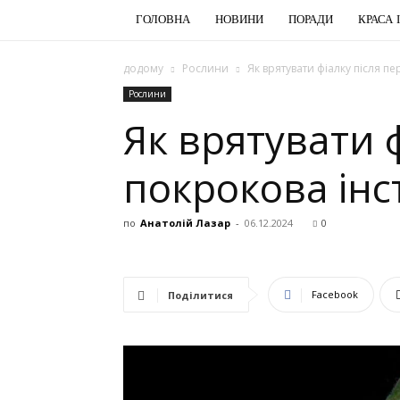
ГОЛОВНА
НОВИНИ
ПОРАДИ
КРАСА 
додому
Рослини
Як врятувати фіалку після п
Рослини
Як врятувати 
покрокова інс
по
Анатолій Лазар
-
06.12.2024
0
Facebook
Поділитися