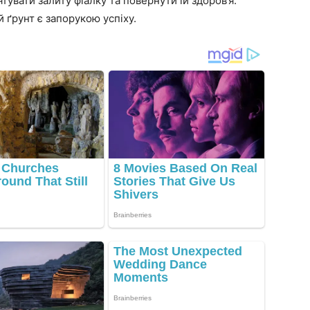
увати залиту фіалку та повернути їй здоров’я.
й ґрунт є запорукою успіху.