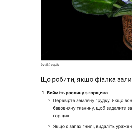
by @freepik
Що робити, якщо фіалка зал
Вийміть рослину з горщика
Перевірте земляну грудку. Якщо вон
бавовняну тканину, щоб видалити за
горщик.
Якщо є запах гнилі, видаліть уражени