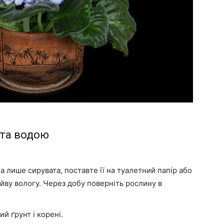
ита водою
а лише сирувата, поставте її на туалетний папір або
йву вологу. Через добу поверніть рослину в
й ґрунт і корені.