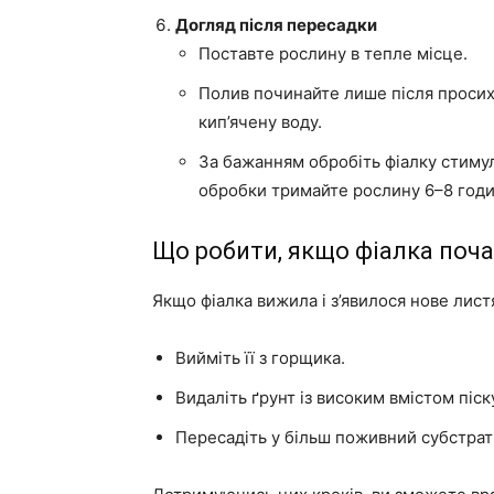
Догляд після пересадки
Поставте рослину в тепле місце.
Полив починайте лише після просих
кип’ячену воду.
За бажанням обробіть фіалку стимул
обробки тримайте рослину 6–8 годи
Що робити, якщо фіалка поч
Якщо фіалка вижила і з’явилося нове лист
Вийміть її з горщика.
Видаліть ґрунт із високим вмістом піск
Пересадіть у більш поживний субстрат