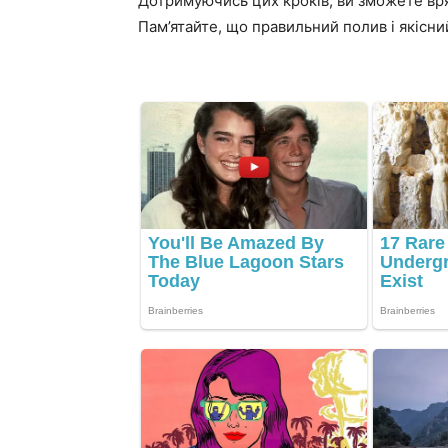
Дотримуючись цих кроків, ви зможете врят
Пам’ятайте, що правильний полив і якісни