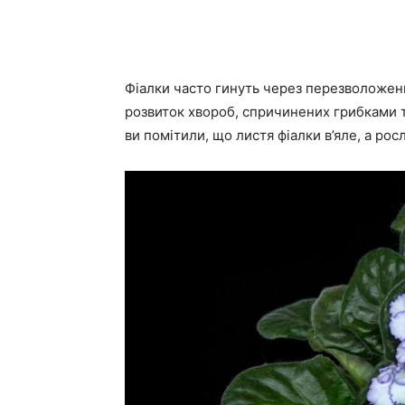
Фіалки часто гинуть через перезволоженн
розвиток хвороб, спричинених грибками 
ви помітили, що листя фіалки в’яле, а ро