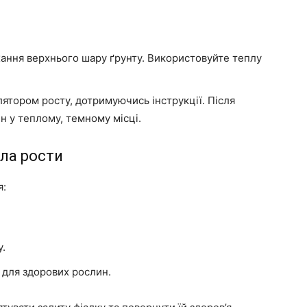
ання верхнього шару ґрунту. Використовуйте теплу
ятором росту, дотримуючись інструкції. Після
н у теплому, темному місці.
ала рости
я:
у.
 для здорових рослин.