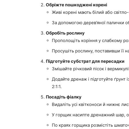
Обріжте пошкоджені корені
Живі корені мають білий або світло
За допомогою дерев’яної палички о
Обробіть рослину
Прополощіть коріння у слабкому роз
Просушіть рослину, поставивши її н
Підготуйте субстрат для пересадки
Змішайте річковий пісок і вермикуліт
Додайте дренаж і підготуйте ґрунт і
2:1:1.
Посадіть фіалку
Видаліть усі квітконоси й нижнє лис
У горщик насипте дренажний шар, оп
По краях горщика розмістіть шматоч