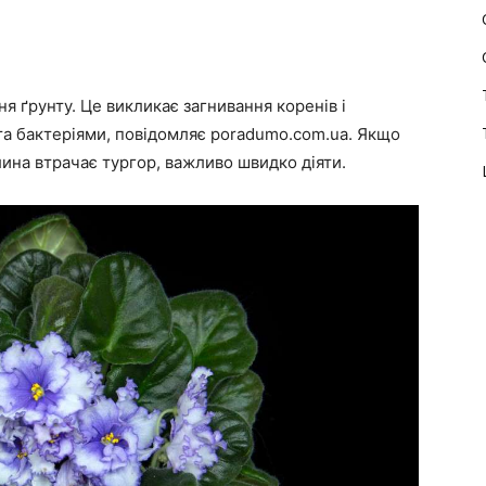
я ґрунту. Це викликає загнивання коренів і
та бактеріями, повідомляє poradumo.com.ua. Якщо
слина втрачає тургор, важливо швидко діяти.