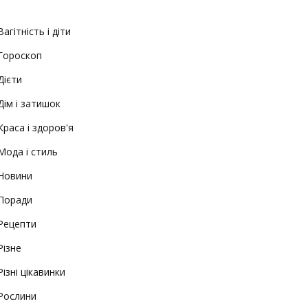
Вагітність і діти
Гороскоп
Дієти
Дім і затишок
Краса і здоров'я
Мода і стиль
Новини
Поради
Рецепти
Різне
Різні цікавинки
Рослини