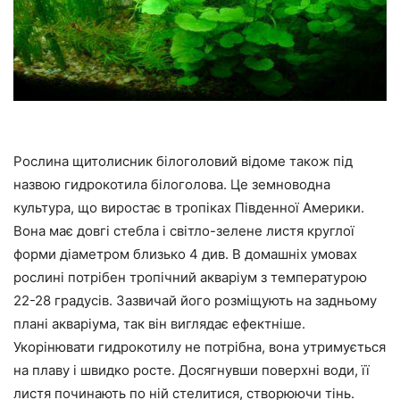
Рослина щитолисник білоголовий відоме також під
назвою гидрокотила білоголова. Це земноводна
культура, що виростає в тропіках Південної Америки.
Вона має довгі стебла і світло-зелене листя круглої
форми діаметром близько 4 див. В домашніх умовах
рослині потрібен тропічний акваріум з температурою
22-28 градусів. Зазвичай його розміщують на задньому
плані акваріума, так він виглядає ефектніше.
Укорінювати гидрокотилу не потрібна, вона утримується
на плаву і швидко росте. Досягнувши поверхні води, її
листя починають по ній стелитися, створюючи тінь.