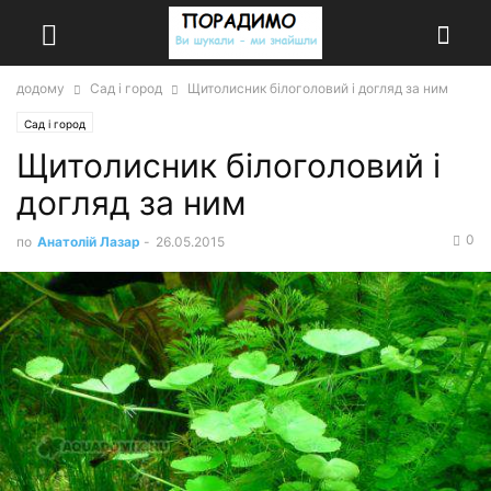
додому
Сад і город
Щитолисник білоголовий і догляд за ним
Сад і город
Щитолисник білоголовий і
догляд за ним
0
по
Анатолій Лазар
-
26.05.2015