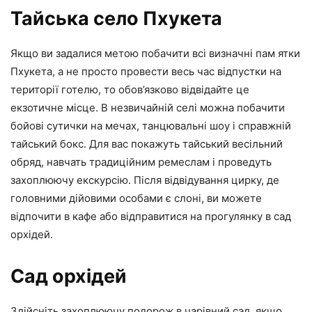
Тайська село Пхукета
Якщо ви задалися метою побачити всі визначні пам ятки
Пхукета, а не просто провести весь час відпустки на
території готелю, то обов’язково відвідайте це
екзотичне місце. В незвичайній селі можна побачити
бойові сутички на мечах, танцювальні шоу і справжній
тайський бокс. Для вас покажуть тайський весільний
обряд, навчать традиційним ремеслам і проведуть
захоплюючу екскурсію. Після відвідування цирку, де
головними дійовими особами є слоні, ви можете
відпочити в кафе або відправитися на прогулянку в сад
орхідей.
Сад орхідей
Здійсніть захоплюючу подорож в чарівний сад, якщо