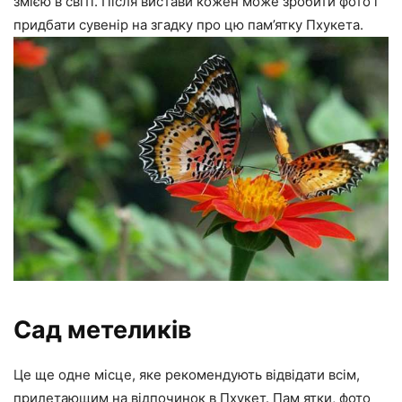
змією в світі. Після вистави кожен може зробити фото і
придбати сувенір на згадку про цю пам’ятку Пхукета.
Сад метеликів
Це ще одне місце, яке рекомендують відвідати всім,
прилетающим на відпочинок в Пхукет. Пам ятки, фото