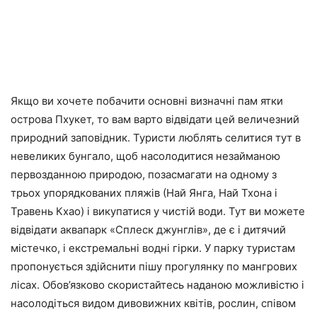
Якщо ви хочете побачити основні визначні пам ятки
острова Пхукет, то вам варто відвідати цей величезний
природний заповідник. Туристи люблять селитися тут в
невеликих бунгало, щоб насолодитися незайманою
первозданною природою, позасмагати на одному з
трьох упорядкованих пляжів (Най Янга, Най Тхона і
Травень Кхао) і викупатися у чистій води. Тут ви можете
відвідати аквапарк «Сплеск джунглів», де є і дитячий
містечко, і екстремальні водні гірки. У парку туристам
пропонується здійснити пішу прогулянку по мангрових
лісах. Обов’язково скористайтесь наданою можливістю і
насолодіться видом дивовижних квітів, рослин, співом