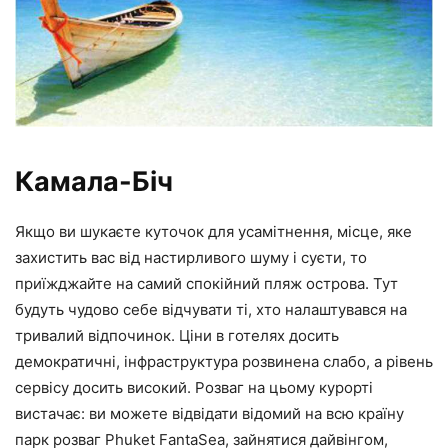
Камала-Біч
Якщо ви шукаєте куточок для усамітнення, місце, яке
захистить вас від настирливого шуму і суєти, то
приїжджайте на самий спокійний пляж острова. Тут
будуть чудово себе відчувати ті, хто налаштувався на
тривалий відпочинок. Ціни в готелях досить
демократичні, інфраструктура розвинена слабо, а рівень
сервісу досить високий. Розваг на цьому курорті
вистачає: ви можете відвідати відомий на всю країну
парк розваг Phuket FantaSea, зайнятися дайвінгом,