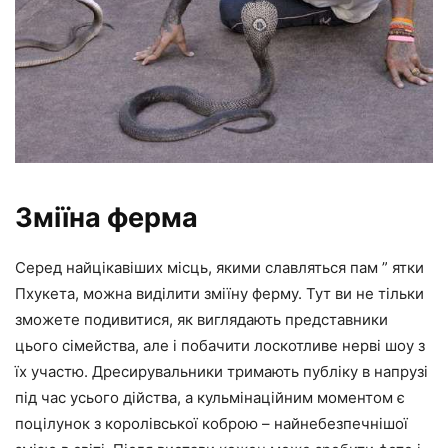
Зміїна ферма
Серед найцікавіших місць, якими славляться пам ” ятки
Пхукета, можна виділити зміїну ферму. Тут ви не тільки
зможете подивитися, як виглядають представники
цього сімейства, але і побачити лоскотливе нерві шоу з
їх участю. Дресирувальники тримають публіку в напрузі
під час усього дійства, а кульмінаційним моментом є
поцілунок з королівської коброю – найнебезпечнішої