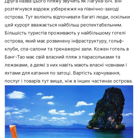
Друга назва цього пляжу звучить як Лагуна-Біч. Він
розтягнувся вздовж узбережжя на північно-заході
острова. Тут воліють відпочивати багаті люди, оскільки
цей курорт вважається найбільш респектабельним.
Більшість туристів проживають у найбільшому готелі
острова, який має розвинену інфраструктуру, гольф-
клуби, спа-салони та тренажерні зали. Кожен готель в
Банг-Тао має свій власний пляж з парасольками та
лежаками, а деякі з них навіть мають власні човнами і
яхтами для катання по затоці. Вартість харчування,
послуг і товарів тут вище, ніж в інших частинах острова.