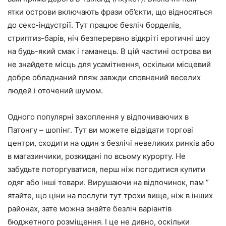
ятки острови включають фрази об’єкти, що відносяться
до секс-індустрії. Тут працює безліч борделів,
стриптиз-барів, ніч безперервно відкріті еротичні шоу
на будь-який смак і гаманець. В цій частині острова ви
не знайдете місць для усамітнення, оскільки місцевий
добре обладнаний пляж завжди сповнений веселих
людей і оточений шумом.
Одного популярні захоплення у відпочиваючих в
Патонгу – шопінг. Тут ви можете відвідати торгові
центри, сходити на один з безлічі невеликих ринків або
в магазинчики, розкидані по всьому курорту. Не
забудьте поторгуватися, перш ніж погодитися купити
одяг або інші товари. Вирушаючи на відпочинок, пам ”
ятайте, що ціни на послуги тут трохи вище, ніж в інших
районах, зате можна знайте безліч варіантів
бюджетного розміщення. І це не дивно, оскільки