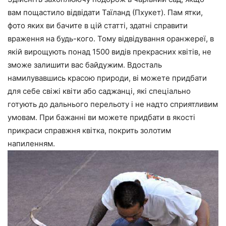
вам пощастило відвідати Таїланд (Пхукет). Пам ятки,
фото яких ви бачите в цій статті, здатні справити
враження на будь-кого. Тому відвідування оранжереї, в
якій вирощують понад 1500 видів прекрасних квітів, не
зможе залишити вас байдужим. Вдосталь
намилувавшись красою природи, ві можете придбати
для себе свіжі квіти або саджанці, які спеціально
готують до дальнього перельоту і не надто сприятливим
умовам. При бажанні ви можете придбати в якості
прикраси справжня квітка, покрить золотим
напиленням.