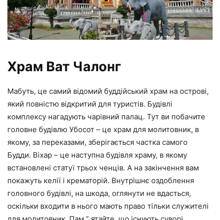
Храм Ват Чалонг
Мабуть, це самий відомий буддійський храм на острові,
який повністю відкритий для туристів. Будівлі
комплексу нагадують чарівний палац. Тут ви побачите
головне будівлю Убосот – це храм для молитовник, в
якому, за переказами, зберігається частка самого
Будди. Віхар – це наступна будівля храму, в якому
встановлені статуї трьох ченців. А на закінчення вам
покажуть келії і крематорій. Внутрішнє оздоблення
головного будівлі, на шкода, оглянути не вдасться,
оскільки входити в нього мають право тільки служителі
для молитовник. Пам ” ятайте, що існують суворі