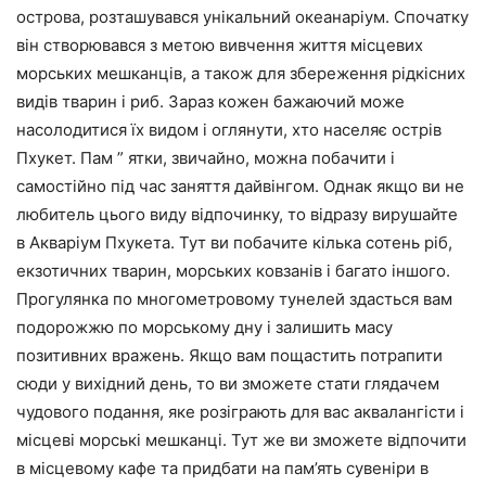
острова, розташувався унікальний океанаріум. Спочатку
він створювався з метою вивчення життя місцевих
морських мешканців, а також для збереження рідкісних
видів тварин і риб. Зараз кожен бажаючий може
насолодитися їх видом і оглянути, хто населяє острів
Пхукет. Пам ” ятки, звичайно, можна побачити і
самостійно під час заняття дайвінгом. Однак якщо ви не
любитель цього виду відпочинку, то відразу вирушайте
в Акваріум Пхукета. Тут ви побачите кілька сотень ріб,
екзотичних тварин, морських ковзанів і багато іншого.
Прогулянка по многометровому тунелей здасться вам
подорожжю по морському дну і залишить масу
позитивних вражень. Якщо вам пощастить потрапити
сюди у вихідний день, то ви зможете стати глядачем
чудового подання, яке розіграють для вас аквалангісти і
місцеві морські мешканці. Тут же ви зможете відпочити
в місцевому кафе та придбати на пам’ять сувеніри в