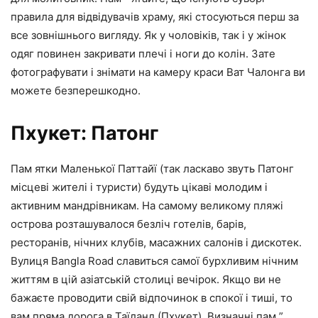
правила для відвідувачів храму, які стосуються перш за
все зовнішнього вигляду. Як у чоловіків, так і у жінок
одяг повинен закривати плечі і ноги до колін. Зате
фотографувати і знімати на камеру краси Ват Чалонга ви
можете безперешкодно.
Пхукет: Патонг
Пам ятки Маленької Паттайї (так ласкаво звуть Патонг
місцеві жителі і туристи) будуть цікаві молодим і
активним мандрівникам. На самому великому пляжі
острова розташувалося безліч готелів, барів,
ресторанів, нічних клубів, масажних салонів і дискотек.
Вулиця Bangla Road славиться самої бурхливим нічним
життям в цій азіатській столиці вечірок. Якщо ви не
бажаєте проводити свій відпочинок в спокої і тиші, то
вам пряма дорога в Таїланд (Пхукет). Визначні пам ”