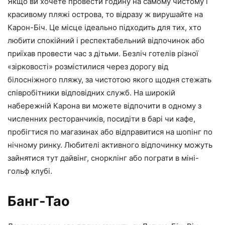
Якщо ви хочете провести годину на самому чистому і
красивому пляжі острова, то відразу ж вирушайте на
Карон-Біч. Це місце ідеально підходить для тих, хто
любити спокійний і респектабельний відпочинок або
приїхав провести час з дітьми. Безліч готелів різної
«зірковості» розмістилися через дорогу від
білосніжного пляжу, за чистотою якого щодня стежать
співробітники відповідних служб. На широкій
набережній Карона ви можете відпочити в одному з
численних ресторанчиків, посидіти в барі чи кафе,
пробігтися по магазинах або відправитися на шопінг по
нічному ринку. Любителі активного відпочинку можуть
зайнятися тут дайвінг, снорклінг або пограти в міні-
гольф клубі.
Банг-Тао