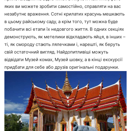
яких ви можете зробити самостійно, справляти на вас
незабутнє враження. Сотні крилатих красунь мешкають
в цьому райському саду, а крім того, тут можна буде
побачити всі етапи їх недовгого життя. В одних секціях
демонструють, як метелики відкладають яйця, в інших –
ті, як смороду стають лялечками і, нарешті, як беруть
свій остаточний вигляд. Найдопитливіші можуть
відвідати Музей комах, Музей шовку, а в кінці екскурсії
придбати для себе або друзів оригінальні подарунки.