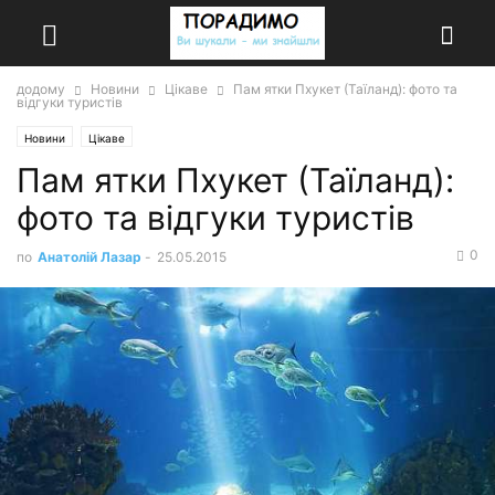
додому
Новини
Цікаве
Пам ятки Пхукет (Таїланд): фото та
відгуки туристів
Новини
Цікаве
Пам ятки Пхукет (Таїланд):
фото та відгуки туристів
0
по
Анатолій Лазар
-
25.05.2015