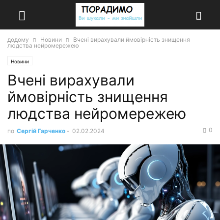
додому
Новини
Вчені вирахували ймовірність знищення
людства нейромережею
Новини
Вчені вирахували
ймовірність знищення
людства нейромережею
0
по
Сергій Гарченко
-
02.02.2024