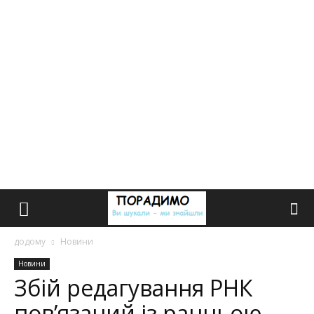
додому
Новини
Новини
Збій редагування РНК
пов’язаний із ранньою