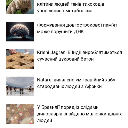
клітини людей генів тихоходів
уповільнило метаболізм
Формування довгострокової пам’яті
може порушити ДНК
Кrishi Jagran: В Індії вироблятиметься
сучасний цукровий бетон
Nature: виявлено «міграційний хаб»
стародавніх людей з Африки
У Бразилії поряд із слідами
динозаврів знайдено малюнки давніх
людей