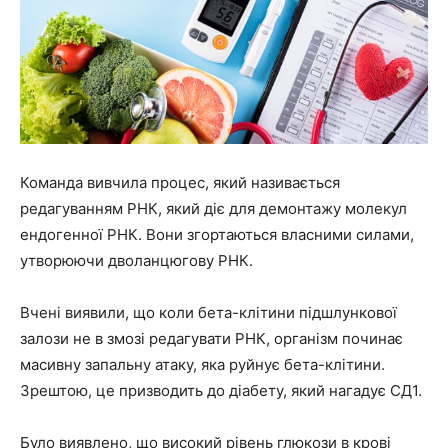
Команда вивчила процес, який називається
редагуванням РНК, який діє для демонтажу молекул
ендогенної РНК. Вони згортаються власними силами,
утворюючи дволанцюгову РНК.
Вчені виявили, що коли бета-клітини підшлункової
залози не в змозі редагувати РНК, організм починає
масивну запальну атаку, яка руйнує бета-клітини.
Зрештою, це призводить до діабету, який нагадує СД1.
Було виявлено, що високий рівень глюкози в крові