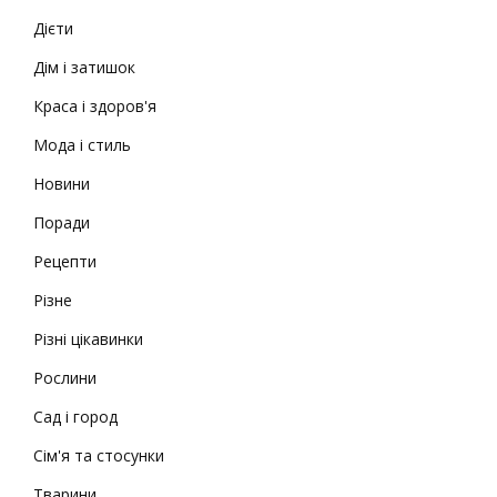
Дієти
Дім і затишок
Краса і здоров'я
Мода і стиль
Новини
Поради
Рецепти
Різне
Різні цікавинки
Рослини
Сад і город
Сім'я та стосунки
Тварини