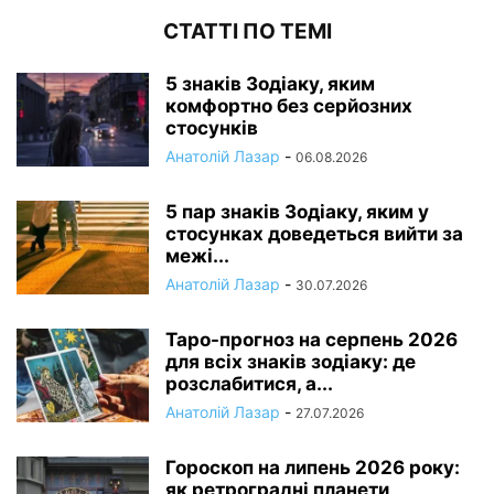
СТАТТІ ПО ТЕМІ
5 знаків Зодіаку, яким
комфортно без серйозних
стосунків
Анатолій Лазар
-
06.08.2026
5 пар знаків Зодіаку, яким у
стосунках доведеться вийти за
межі...
Анатолій Лазар
-
30.07.2026
Таро-прогноз на серпень 2026
для всіх знаків зодіаку: де
розслабитися, а...
Анатолій Лазар
-
27.07.2026
Гороскоп на липень 2026 року:
як ретроградні планети