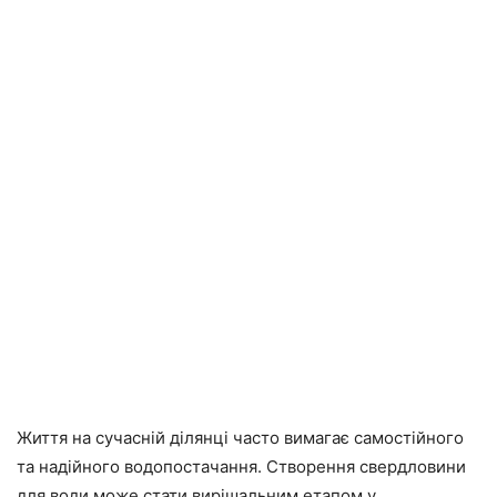
Життя на сучасній ділянці часто вимагає самостійного
та надійного водопостачання. Створення свердловини
для води може стати вирішальним етапом у