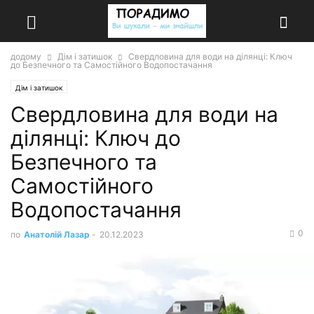
додому
Дім і затишок
Свердловина для води на ділянці: Ключ
до Безпечного та Самостійного Водопостачання
Дім і затишок
Свердловина для води на
ділянці: Ключ до
Безпечного та
Самостійного
Водопостачання
0
по
Анатолій Лазар
-
20.12.2023