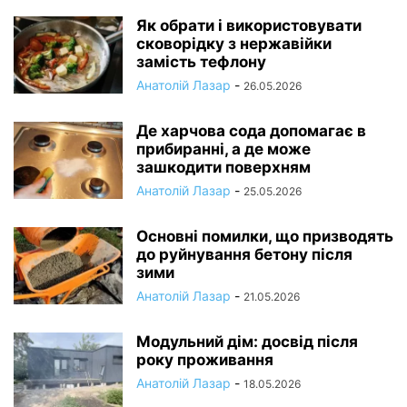
Як обрати і використовувати
сковорідку з нержавійки
замість тефлону
Анатолій Лазар
-
26.05.2026
Де харчова сода допомагає в
прибиранні, а де може
зашкодити поверхням
Анатолій Лазар
-
25.05.2026
Основні помилки, що призводять
до руйнування бетону після
зими
Анатолій Лазар
-
21.05.2026
Модульний дім: досвід після
року проживання
Анатолій Лазар
-
18.05.2026