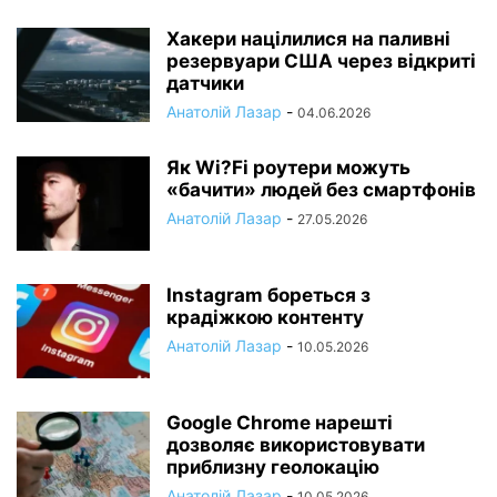
Хакери націлилися на паливні
резервуари США через відкриті
датчики
Анатолій Лазар
-
04.06.2026
Як Wi?Fi роутери можуть
«бачити» людей без смартфонів
Анатолій Лазар
-
27.05.2026
Instagram бореться з
крадіжкою контенту
Анатолій Лазар
-
10.05.2026
Google Chrome нарешті
дозволяє використовувати
приблизну геолокацію
Анатолій Лазар
-
10.05.2026