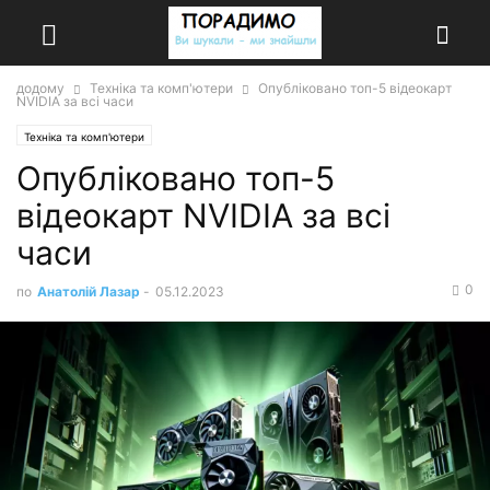
додому
Техніка та комп'ютери
Опубліковано топ-5 відеокарт
NVIDIA за всі часи
Техніка та комп'ютери
Опубліковано топ-5
відеокарт NVIDIA за всі
часи
0
по
Анатолій Лазар
-
05.12.2023