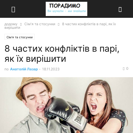
додому
Сім'я та стосунки
8 частих конфліктів в парі, як їх
вирішити
Сім'я та стосунки
8 частих конфліктів в парі,
як їх вирішити
0
по
Анатолій Лазар
-
18.11.2023