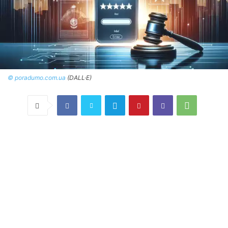
© poradumo.com.ua
(DALL·E)