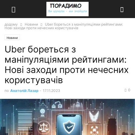
додому
Новини
Uber бореться з маніпуляціями рейтингами:
Нові заходи проти нечесних користувачів
Новини
Uber бореться з
маніпуляціями рейтингами:
Нові заходи проти нечесних
користувачів
0
по
Анатолій Лазар
-
17.11.2023