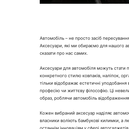
Автомобіль – не просто засіб пересуванн
Аксесуари, які ми обираємо для нашого а
сказати про нас самих.
Аксесуари для автомобіля можуть стати 
конкретного стилю ковпаків, наліпок, орга
тільки відображає естетичні уподобання в
професію чи життєву філософію. Ці невел
образ, роблячи автомобіль відображенням 
Кожен вибраний аксесуар наділяє автомо
власники воліють бамбукові килимки, а л
останнім інноваціям у сфері автогаджетів.