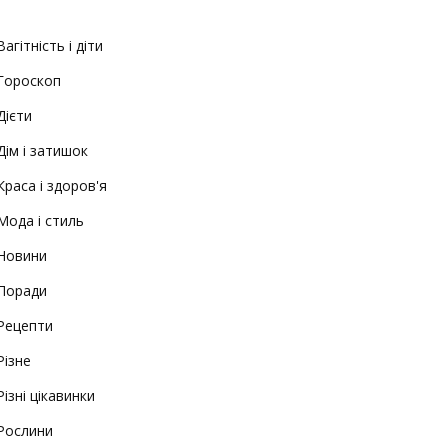
Вагітність і діти
Гороскоп
Дієти
Дім і затишок
Краса і здоров'я
Мода і стиль
Новини
Поради
Рецепти
Різне
Різні цікавинки
Рослини