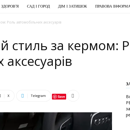
І ЗДОРОВ’Я
САД І ГОРОД
ДІМ І ЗАТИШОК
ПРАВОВА ІНФОРМА
мом: Роль автомобільних аксесуарів
й стиль за кермом: 
 аксесуарів
З
X
Telegram
В
Save
Р
з
р