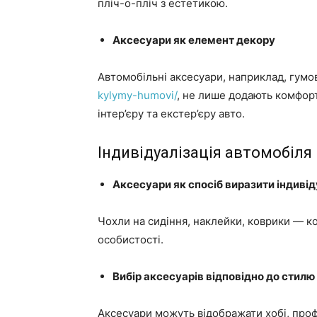
пліч-о-пліч з естетикою.
Аксесуари як елемент декору
Автомобільні аксесуари, наприклад, гумов
kylymy-humovi/
, не лише додають комфорт
інтер’єру та екстер’єру авто.
Індивідуалізація автомобіля
Аксесуари як спосіб виразити індиві
Чохли на сидіння, наклейки, коврики — 
особистості.
Вибір аксесуарів відповідно до стилю
Аксесуари можуть відображати хобі, проф