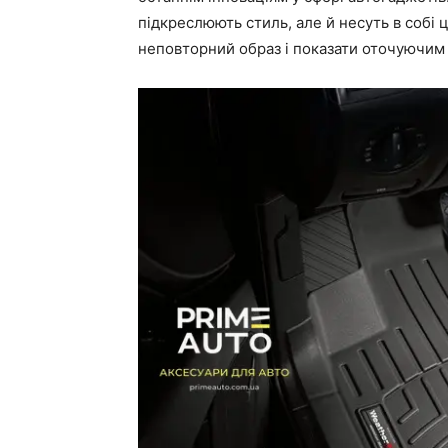
підкреслюють стиль, але й несуть в собі 
неповторний образ і показати оточуючим с