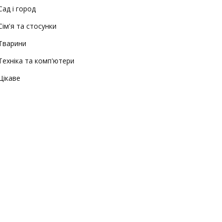
Сад і город
Сім'я та стосунки
Тварини
Техніка та комп'ютери
Цікаве