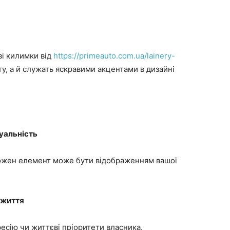
і килимки від
https://primeauto.com.ua/lainery-
у, а й служать яскравими акцентами в дизайні
дуальність
кожен елемент може бути відображенням вашої
 життя
есію чи життєві пріоритети власника.