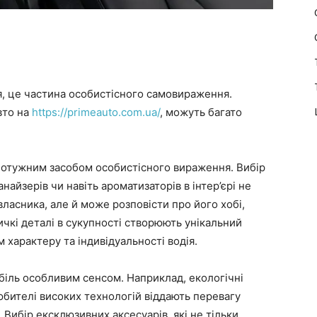
я, це частина особистісного самовираження.
вто на
https://primeauto.com.ua/
, можуть багато
потужним засобом особистісного вираження. Вибір
найзерів чи навіть ароматизаторів в інтер’єрі не
ласника, але й може розповісти про його хобі,
ичкі деталі в сукупності створюють унікальний
характеру та індивідуальності водія.
біль особливим сенсом. Наприклад, екологічні
юбителі високих технологій віддають перевагу
 Вибір ексклюзивних аксесуарів, які не тільки