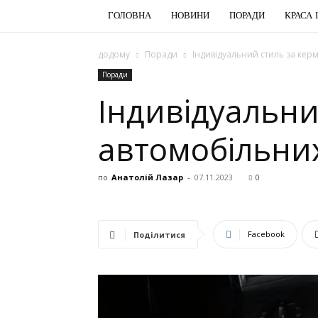
ГОЛОВНА
НОВИНИ
ПОРАДИ
КРАСА 
додому
Поради
Індивідуальний стиль за кер
Поради
Індивідуальни
автомобільних
по
Анатолій Лазар
-
07.11.2023
0
Facebook
Поділитися